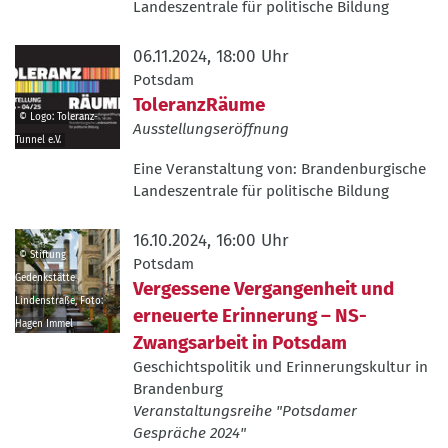
Landeszentrale für politische Bildung
Toleranz-
Tunnel
06.11.2024, 18:00 Uhr
e.V.
Potsdam
ToleranzRäume
© Logo: Toleranz-
Ausstellungseröffnung
Tunnel e.V.
©
Eine Veranstaltung von:
Brandenburgische
Logo:
Landeszentrale für politische Bildung
Toleranz-
Tunnel
16.10.2024, 16:00 Uhr
e.V.
© Stiftung
Potsdam
Gedenkstätte
Vergessene Vergangenheit und
Lindenstraße, Foto:
erneuerte Erinnerung – NS-
Hagen Immel
Zwangsarbeit in Potsdam
©
Stiftung
Geschichtspolitik und Erinnerungskultur in
Brandenburg
Gedenkstätte
Veranstaltungsreihe "Potsdamer
Lindenstraße,
Gespräche 2024"
Foto: