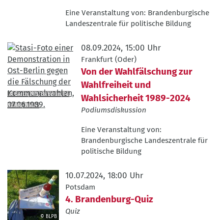
BLPB
Eine Veranstaltung von:
Brandenburgische
Landeszentrale für politische Bildung
08.09.2024, 15:00 Uhr
Frankfurt (Oder)
Von der Wahlfälschung zur
Wahlfreiheit und
© BArch, MfS, BV Berlin, Fo,
Wahlsicherheit 1989-2024
Nr. 866, Bild 4
Podiumsdiskussion
©
BArch,
Eine Veranstaltung von:
MfS,
Brandenburgische Landeszentrale für
BV
politische Bildung
Berlin,
Fo,
10.07.2024, 18:00 Uhr
Nr.
Potsdam
866,
4. Brandenburg-Quiz
Bild
Quiz
4
© BLPB