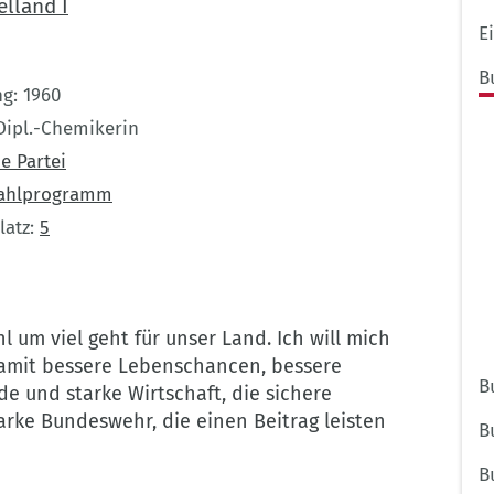
elland I
E
B
ng
1960
Dipl.-Chemikerin
e Partei
ahlprogramm
latz
5
l um viel geht für unser Land. Ich will mich
damit bessere Lebenschancen, bessere
B
 und starke Wirtschaft, die sichere
tarke Bundeswehr, die einen Beitrag leisten
B
B