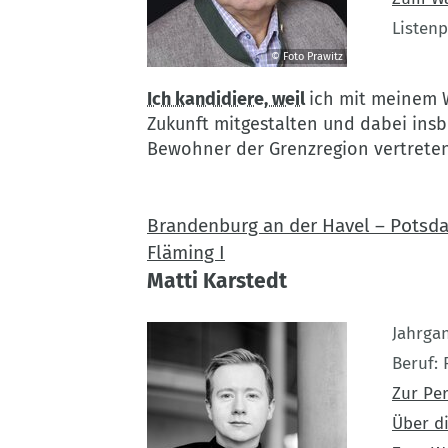
Listenp
© Foto Prawitz
©
Ich kandidiere, weil
ich mit meinem 
Foto
Zukunft mitgestalten und dabei ins
Prawitz
Bewohner der Grenzregion vertrete
Brandenburg an der Havel – Potsdam
Fläming I
Matti Karstedt
Jahrga
Beruf
Zur Pe
Über di