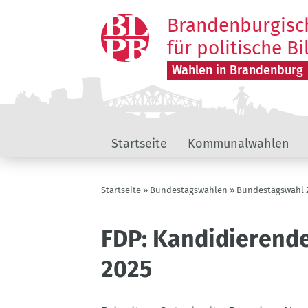
Direkt
Brandenburgisc
zum
Inhalt
für politische B
Wahlen in Brandenburg
Wahlen
Startseite
Kommunalwahlen
in
Brandenburg
Pfadnavigation
Startseite
Bundestagswahlen
Bundestagswahl 
FDP: Kandidierend
2025