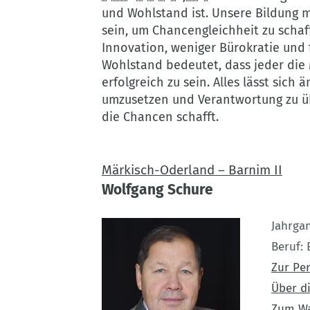
und Wohlstand ist. Unsere Bildung m
Hoehr
sein, um Chancengleichheit zu schaf
Innovation, weniger Bürokratie un
Wohlstand bedeutet, dass jeder die 
erfolgreich zu sein. Alles lässt sich
umzusetzen und Verantwortung zu üb
die Chancen schafft.
Märkisch-Oderland – Barnim II
Wolfgang Schure
Jahrga
Beruf
Zur Pe
Über di
Zum W