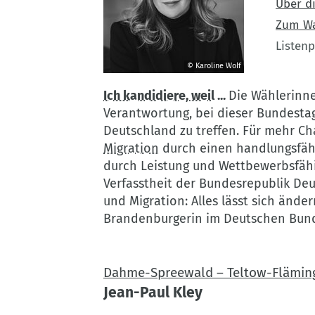
Über di
Zum W
Listenp
© Karoline Wolf
©
Ich kandidiere, weil
...
Die Wählerinne
Karoline
Verantwortung, bei dieser Bundesta
Wolf
Deutschland zu treffen. Für mehr C
Migration
durch einen handlungsfä
durch Leistung und Wettbewerbsfähigk
Verfasstheit der Bundesrepublik Deu
und Migration: Alles lässt sich änder
Brandenburgerin im Deutschen Bund
Dahme-Spreewald – Teltow-Fläming
Jean-Paul Kley