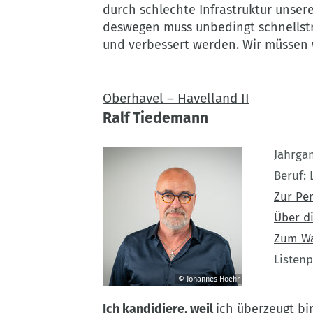
durch schlechte Infrastruktur unser
deswegen muss unbedingt schnellst
und verbessert werden. Wir müssen 
Oberhavel – Havelland II
Ralf Tiedemann
Jahrga
Beruf
Zur Pe
Über di
Zum W
Listenp
© Johannes Hoehr
©
Ich kandidiere, weil
ich überzeugt bin
Johannes