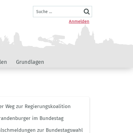
Suche
Benutzermenü
Anmelden
len
Grundlagen
ernavigation
er Weg zur Regierungskoalition
lportal
randenburger im Bundestag
alschmeldungen zur Bundestagswahl