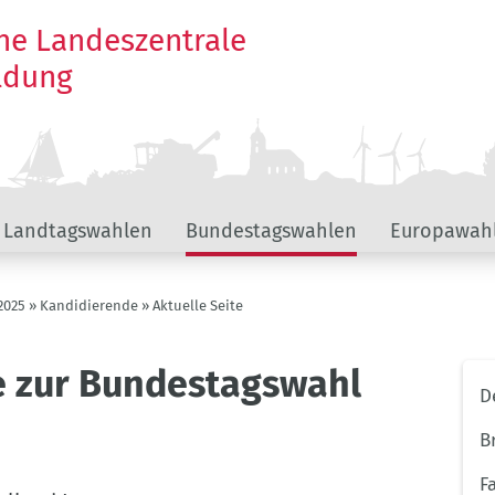
he Landeszentrale
ildung
Landtagswahlen
Bundestagswahlen
Europawah
2025
Kandidierende
Aktuelle Seite
e zur Bundestagswahl
Unt
D
Wah
B
F