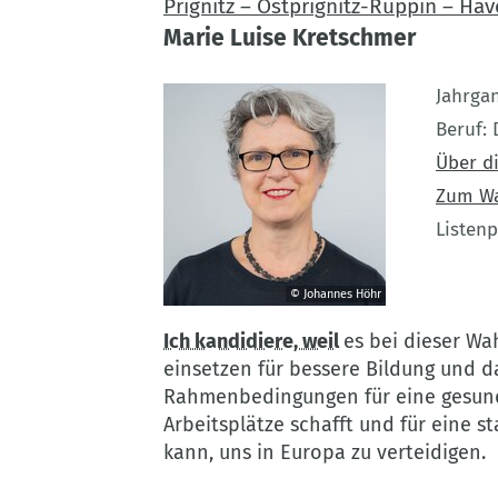
Prignitz – Ostprignitz-Ruppin – Hav
Marie Luise Kretschmer
Jahrga
Beruf
Über di
Zum W
Listenp
© Johannes Höhr
©
Ich kandidiere, weil
es bei dieser Wah
Johannes
einsetzen für bessere Bildung und 
Höhr
Rahmenbedingungen für eine gesunde
Arbeitsplätze schafft und für eine s
kann, uns in Europa zu verteidigen.