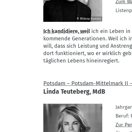
Zum W
Listenp
© Milena Radatz
©
Ich kandidiere, weil
ich ein Leben in 
Milena
kommende Generationen. Weil ich in 
Radatz
will, dass sich Leistung und Anstren
dort funktioniert, wo er wirklich geb
täglichen Lebens hineinregiert.
Potsdam – Potsdam-Mittelmark II –
Linda Teuteberg, MdB
Jahrga
Beruf
Zur Pe