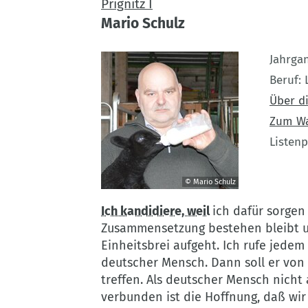
Prignitz I
Mario Schulz
Jahrga
Beruf
Über di
Zum W
Listenp
© Mario Schulz
©
Ich kandidiere, weil
ich dafür sorgen 
Mario
Zusammensetzung bestehen bleibt un
Schulz
Einheitsbrei aufgeht. Ich rufe jedem
deutscher Mensch. Dann soll er vo
treffen. Als deutscher Mensch nicht
verbunden ist die Hoffnung, daß wir