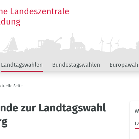
he Landeszentrale
ildung
Landtagswahlen
Bundestagswahlen
Europawah
ktuelle Seite
rende zur Landtagswahl
Unt
W
Wah
rg
L