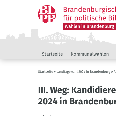
Direkt
Brandenburgisc
zum
Inhalt
für politische B
Wahlen in Brandenburg
Wahlen
Startseite
Kommunalwahlen
in
Brandenburg
Pfadnavigation
Startseite
Landtagswahl 2024 in Brandenburg
A
III. Weg: Kandidie
2024 in Brandenbu