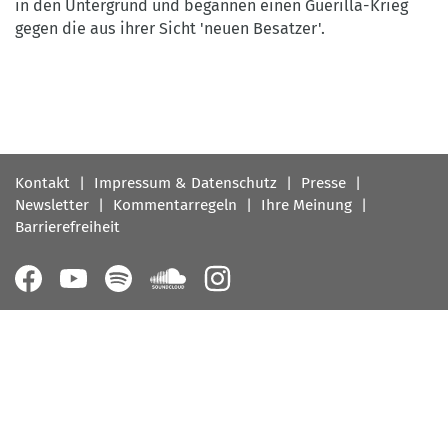
in den Untergrund und begannen einen Guerilla-Krieg
gegen die aus ihrer Sicht 'neuen Besatzer'.
Fußbereichsmenü
Kontakt
Impressum & Datenschutz
Presse
Newsletter
Kommentarregeln
Ihre Meinung
Barrierefreiheit
Follow
us
on: