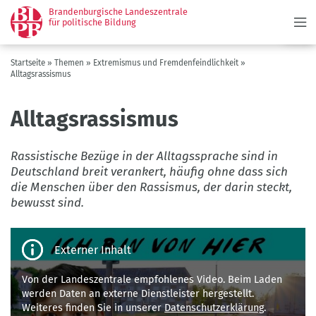
Menü
Direkt
Brandenburgische Landeszentrale
zum
für politische Bildung
Inhalt
Pfadnavigation
Startseite
Themen
Extremismus und Fremdenfeindlichkeit
Alltagsrassismus
Alltagsrassismus
Rassistische Bezüge in der Alltagssprache sind in
Deutschland breit verankert, häufig ohne dass sich
die Menschen über den Rassismus, der darin steckt,
bewusst sind.
Third-
party
content
Von der Landeszentrale empfohlenes Video. Beim Laden
werden Daten an externe Dienstleister hergestellt.
Weiteres finden Sie in unserer
Datenschutzerklärung
.