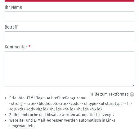
Ihr Name
Betreff
Kommentar
Hilfe zum Textformat
Erlaubte HTML-Tags: <a href hreflang> <em>
<strong> <cite> <blockquote cite> <code> <ul type> <ol start type> <li>
<dl> <dt> <dd> <h2 id> <h3 id> <h4 id> <h5 id> <h6 id>
Zeilenumbrüche und Absätze werden automatisch erzeugt.
Website- und E-Mail-Adressen werden automatisch in Links
umgewandelt.