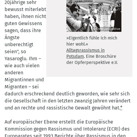
20jährige sehr
bewusst miterlebt
haben, ihnen nicht
guten Gewissens
© Opferperspektive
sagen, dass ihre
»Eigentlich
Ängste
»Eigentlich fühle ich mich
fühle
unberechtigt
hier wohl.«
ich
Alltagsrassismus in
seien", so
mich
Potsdam
. Eine Broschüre
Yasaroglu. Ihm –
hier
der Opferperspektive e.V.
wohl.«
wie auch vielen
Alltagsrassismus
anderen
in
Migrantinnen und
Potsdam.
Migranten – sei
Eine
dadurch erschreckend deutlich geworden, wie sehr sich
Broschüre
die Gesellschaft in den letzten zwanzig Jahren verändert
der
und an rechte und rassistische Gewalt gewöhnt hat.
*
Opferperspektive
e.V.
©
Auf europäischer Ebene erstellt die Europäische
Opferperspektive
Kommission gegen Rassismus und Intoleranz (ECRI) des
Europarates seit 1993 Berichte über Rassismus in den