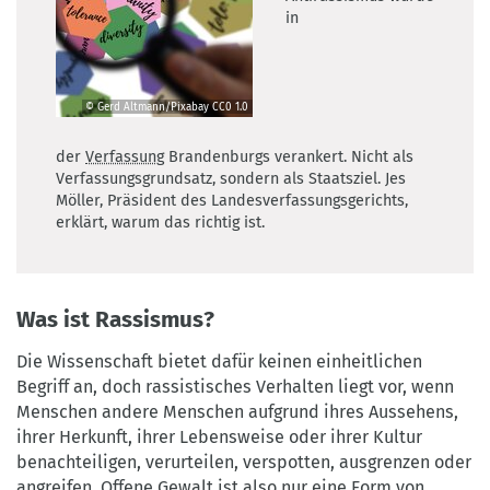
in
© Gerd Altmann/Pixabay
CC0 1.0
©
Gerd
der
Verfassung
Brandenburgs verankert. Nicht als
Altmann/Pixabay
Verfassungsgrundsatz, sondern als Staatsziel. Jes
CC0
Möller, Präsident des Landesverfassungsgerichts,
1.0
erklärt, warum das richtig ist.
Was ist Rassismus?
Die Wissenschaft bietet dafür keinen einheitlichen
Begriff an, doch rassistisches Verhalten liegt vor, wenn
Menschen andere Menschen aufgrund ihres Aussehens,
ihrer Herkunft, ihrer Lebensweise oder ihrer Kultur
benachteiligen, verurteilen, verspotten, ausgrenzen oder
angreifen. Offene Gewalt ist also nur eine Form von