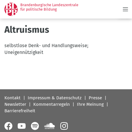
Menü
Direkt
Brandenburgische Landeszentrale
zum
für politische Bildung
Inhalt
Altruismus
selbstlose Denk- und Handlungsweise;
Uneigennützigkeit
Fußbereichsmenü
Kontakt
Impressum & Datenschutz
Presse
Newsletter
Kommentarregeln
Ihre Meinung
Barrierefreiheit
Follow
us