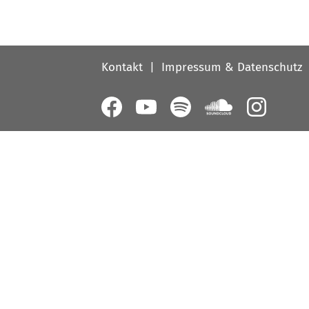
Fußbereichsmenü
Kontakt
Impressum & Datenschutz
Follow
us
on: