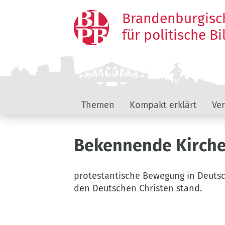
Direkt
Brandenburgisc
zum
Inhalt
für politische B
Hauptnavigation
Themen
Kompakt erklärt
Ve
Bekennende Kirch
protestantische Bewegung in Deutsc
den Deutschen Christen stand.