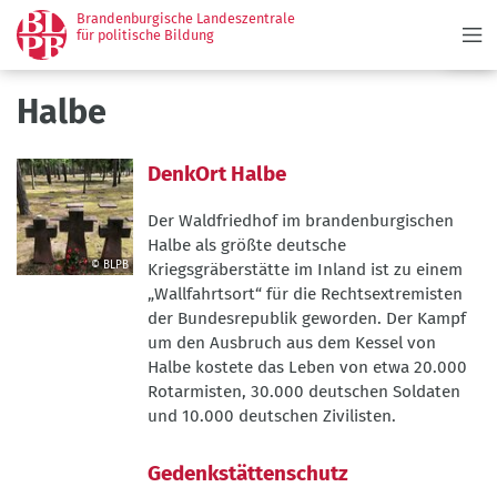
Menü
Direkt
Brandenburgische Landeszentrale
zum
für politische Bildung
Inhalt
Halbe
DenkOrt Halbe
Der Waldfriedhof im brandenburgischen
Halbe als größte deutsche
© BLPB
Kriegsgräberstätte im Inland ist zu einem
©
„Wallfahrtsort“ für die Rechtsextremisten
BLPB
der Bundesrepublik geworden. Der Kampf
um den Ausbruch aus dem Kessel von
Halbe kostete das Leben von etwa 20.000
Rotarmisten, 30.000 deutschen Soldaten
und 10.000 deutschen Zivilisten.
Gedenkstättenschutz