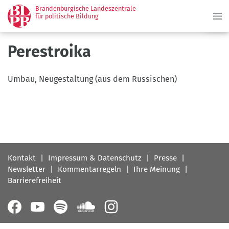
Menü
Direkt
Brandenburgische Landeszentrale
zum
für politische Bildung
Inhalt
Perestroika
Umbau, Neugestaltung (aus dem Russischen)
Fußbereichsmenü
Kontakt
Impressum & Datenschutz
Presse
Newsletter
Kommentarregeln
Ihre Meinung
Barrierefreiheit
Follow
us
on: