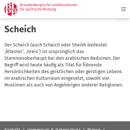
Menü
Direkt
Brandenburgische Landeszentrale
zum
für politische Bildung
Inhalt
Scheich
Der Scheich (auch Schaich oder Sheikh bedeutet
‚Ältester‘, ‚Greis‘) ist ursprünglich das
Stammesoberhaupt bei den arabischen Beduinen. Der
Begriff wird heute häufig als Titel für führende
Persönlichkeiten des geistlichen oder geistigen Lebens
im arabischen Kulturraum eingesetzt, sowohl von
Muslimen als auch von Angehörigen anderer Religionen.
Fußbereichsmenü
Kontakt
Impressum & Datenschutz
Presse