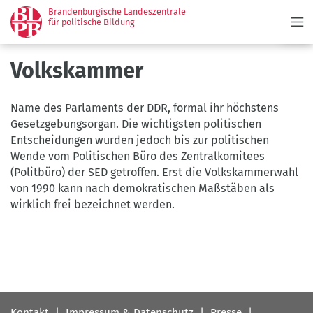
Menü
Direkt
Brandenburgische Landeszentrale
zum
für politische Bildung
Inhalt
Volkskammer
Name des Parlaments der DDR, formal ihr höchstens
Gesetzgebungsorgan. Die wichtigsten politischen
Entscheidungen wurden jedoch bis zur politischen
Wende vom Politischen Büro des Zentralkomitees
(Politbüro) der SED getroffen. Erst die Volkskammerwahl
von 1990 kann nach demokratischen Maßstäben als
wirklich frei bezeichnet werden.
Fußbereichsmenü
Kontakt
Impressum & Datenschutz
Presse