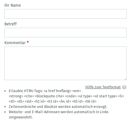
Ihr Name
Betreff
Kommentar
Hilfe zum Textformat
Erlaubte HTML-Tags: <a href hreflang> <em>
<strong> <cite> <blockquote cite> <code> <ul type> <ol start type> <li>
<dl> <dt> <dd> <h2 id> <h3 id> <h4 id> <h5 id> <h6 id>
Zeilenumbrüche und Absätze werden automatisch erzeugt.
Website- und E-Mail-Adressen werden automatisch in Links
umgewandelt.