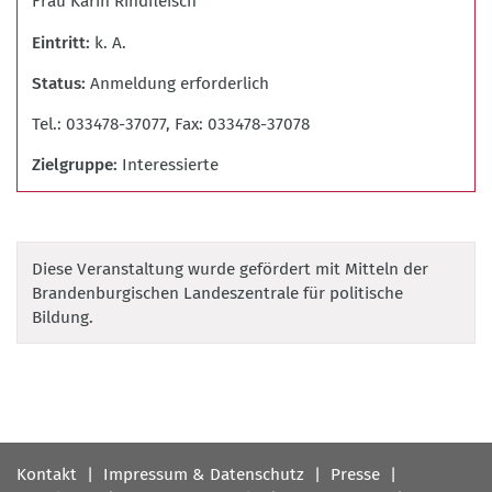
Frau Karin Rindfleisch
Eintritt
k. A.
Status
Anmeldung erforderlich
Tel.: 033478-37077, Fax: 033478-37078
Zielgruppe
Interessierte
Diese Veranstaltung wurde gefördert mit Mitteln der
Brandenburgischen Landeszentrale für politische
Bildung.
Fußbereichsmenü
Kontakt
Impressum & Datenschutz
Presse