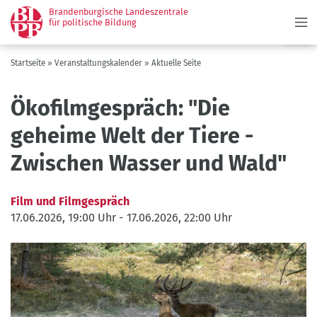
Menü
Direkt
Brandenburgische Landeszentrale
zum
für politische Bildung
Inhalt
Pfadnavigation
Startseite
Veranstaltungskalender
Aktuelle Seite
Ökofilmgespräch: "Die
geheime Welt der Tiere -
Zwischen Wasser und Wald"
Film und Filmgespräch
17.06.2026, 19:00 Uhr
-
17.06.2026, 22:00 Uhr