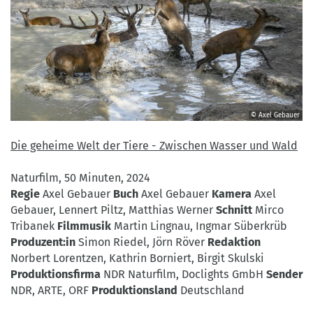
© Axel Gebauer
©
Axel
Die geheime Welt der Tiere - Zwischen Wasser und Wald
Gebauer
Naturfilm, 50 Minuten, 2024
Regie
Axel Gebauer
Buch
Axel Gebauer
Kamera
Axel
Gebauer, Lennert Piltz, Matthias Werner
Schnitt
Mirco
Tribanek
Filmmusik
Martin Lingnau, Ingmar Süberkrüb
Produzent:in
Simon Riedel, Jörn Röver
Redaktion
Norbert Lorentzen, Kathrin Borniert, Birgit Skulski
Produktionsfirma
NDR Naturfilm, Doclights GmbH
Sender
NDR, ARTE, ORF
Produktionsland
Deutschland