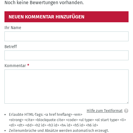
Noch keine Bewertungen vorhanden.
NEUEN KOMMENTAR HINZUFÜGEN
Ihr Name
Betreff
Kommentar
Hilfe zum Textformat
Erlaubte HTML-Tags: <a href hreflang> <em>
<strong> <cite> <blockquote cite> <code> <ul type> <ol start type> <li>
<dl> <dt> <dd> <h2 id> <h3 id> <h4 id> <h5 id> <h6 id>
Zeilenumbrüche und Absätze werden automatisch erzeugt.