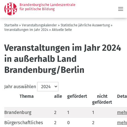
Menü
Direkt
Brandenburgische Landeszentrale
zum
für politische Bildung
Inhalt
Pfadnavigation
Startseite
Veranstaltungskalender
Statistische jährliche Auswertung
Veranstaltungen im Jahr 2024
Aktuelle Seite
Veranstaltungen im Jahr 2024
in außerhalb Land
Brandenburg/Berlin
Jahr auswählen
Thema
alle
gefördert
nicht
Deta
gefördert
Brandenburg
2
1
1
meh
Bürgerschaftliches
2
0
2
meh