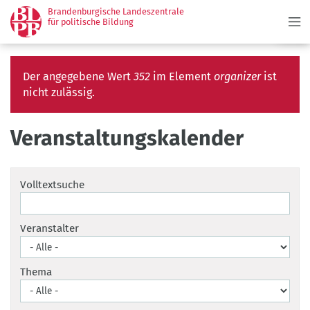
Menü
Direkt
Brandenburgische Landeszentrale
zum
für politische Bildung
Inhalt
Fehlermeldung
Der angegebene Wert
352
im Element
organizer
ist
nicht zulässig.
Veranstaltungskalender
Volltextsuche
Veranstalter
Thema