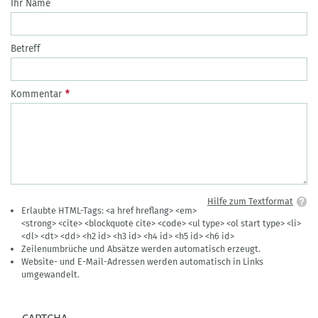
Ihr Name
Betreff
Kommentar
Hilfe zum Textformat
Erlaubte HTML-Tags: <a href hreflang> <em>
<strong> <cite> <blockquote cite> <code> <ul type> <ol start type> <li>
<dl> <dt> <dd> <h2 id> <h3 id> <h4 id> <h5 id> <h6 id>
Zeilenumbrüche und Absätze werden automatisch erzeugt.
Website- und E-Mail-Adressen werden automatisch in Links
umgewandelt.