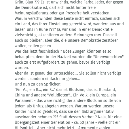
Grün, Blau ??? Es ist unwichtig, welche Farbe. Jeder, der gegen
die Demokratie ist, darf sich nicht hinter freie
Meinungsäußerung oder gar Pressefreiheit verstecken.
Warum verschwinden diese Leute nicht einfach, suchen sich
ein Land, das Ihrer Einstellung gerecht wird, wandern aus und
lassen uns in Ruhe ???? Ja, wir sind in einer Demokratie
vielschichtig, akzeptieren andere Meinungen usw. Das soll
auch so bleiben, aber die, die unsere Demokratie zerstören
wollen, sollen gehen.
War das jetzt faschistisch ? Böse Zungen könnten es so
behaupten, denn in der Nazizeit wurden die "Unerwünschten"
auch zu erst aufgefordert, zu gehen, bevor sie verfolgt
wurden.
Aber da ist genau der Unterschied.... Sie sollen nicht verfolgt
werden, sondern einfach nur gehen...
Und nun zu den Sprüchen:
"Ein V..., ein R..., ein F..." das ist Blödsinn, das ist Russland,
China und andere "Vollidioten"... Ein Volk, ein Europa, ein
Parlament - das wäre richtig, der andere Blödsinn sollte von
jedem als Unfug abgetan werden. Warum werden unsere
Kinder nicht so gebildet, dass sie den Satz argumentativ
auseinander nehmen ??? Statt dessen Verbot ? Naja, für eine
Übergangszeit einer Generation - ca. 50 Jahre - vielleicht ein
Hilfsmittel... Aber nicht mehr jetzt... Argumente zählen...