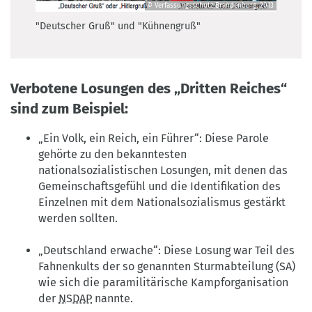
© Verfassungsschutz Brandenburg, 2013
"Deutscher
"Deutscher Gruß" und "Kühnengruß"
Gruß"
und
"Kühnengruß"
©
Verbotene Losungen des „Dritten Reiches“
Verfassungsschutz
Brandenburg,
sind zum Beispiel:
2013
„Ein Volk, ein Reich, ein Führer“: Diese Parole
gehörte zu den bekanntesten
nationalsozialistischen Losungen, mit denen das
Gemeinschaftsgefühl und die Identifikation des
Einzelnen mit dem Nationalsozialismus gestärkt
werden sollten.
„Deutschland erwache“: Diese Losung war Teil des
Fahnenkults der so genannten Sturmabteilung (SA)
wie sich die paramilitärische Kampforganisation
der
NSDAP
nannte.