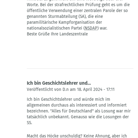
"Alles
Worte. Bei der strafrechtlichen Prüfung geht es um die
für
öffentliche Verwendung einer zentralen Parole der so
D****land"
genannten Sturmabteilung (SA), die eine
verboten.
paramilitärische Kampforganisation der
von
nationalsozialistischen Partei (
NSDAP
) war.
Ralf
Beste Grüße Ihre Landeszentrale
neldner
Ich bin Geschichtslehrer und…
Veröffentlicht von D.n am 18. April 2024 - 17:11
Antwort
Ich bin Geschichtslehrer und würde mich im
auf
allgemeinen durchaus als interessiert und informiert
"Alles
bezeichnen. "Alles für Deutschland" als Losung war mir
für
tatsächlich unbekannt. Genauso wie die Losungen der
D****land"
SS.
verboten.
von
Macht das Höcke unschuldig? Keine Ahnung, aber ich
Ralf