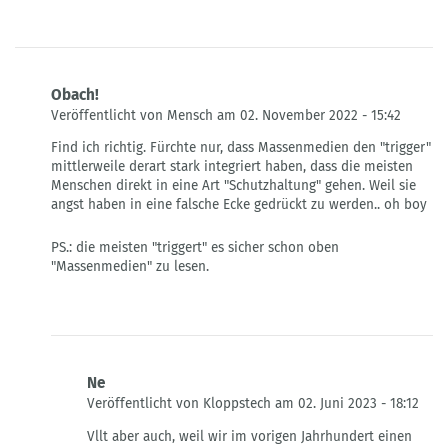
Obach!
Veröffentlicht von Mensch am 02. November 2022 - 15:42
Antwort
Find ich richtig. Fürchte nur, dass Massenmedien den "trigger"
auf
mittlerweile derart stark integriert haben, dass die meisten
geht
Menschen direkt in eine Art "Schutzhaltung" gehen. Weil sie
es
angst haben in eine falsche Ecke gedrückt zu werden.. oh boy
zu
weit?
PS.: die meisten "triggert" es sicher schon oben
von
"Massenmedien" zu lesen.
Jens
Schröder
Ne
Veröffentlicht von Kloppstech am 02. Juni 2023 - 18:12
Antwort
Vllt aber auch, weil wir im vorigen Jahrhundert einen
auf