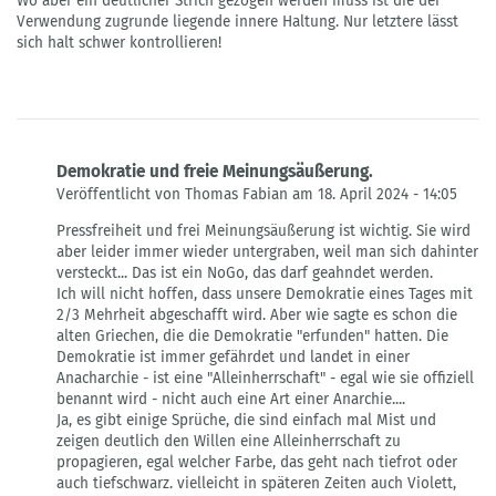
Wo aber ein deutlicher Strich gezogen werden muss ist die der
Verwendung zugrunde liegende innere Haltung. Nur letztere lässt
sich halt schwer kontrollieren!
Demokratie und freie Meinungsäußerung.
Veröffentlicht von Thomas Fabian am 18. April 2024 - 14:05
Antwort
Pressfreiheit und frei Meinungsäußerung ist wichtig. Sie wird
auf
aber leider immer wieder untergraben, weil man sich dahinter
Demokratie
versteckt... Das ist ein NoGo, das darf geahndet werden.
von
Ich will nicht hoffen, dass unsere Demokratie eines Tages mit
W.
2/3 Mehrheit abgeschafft wird. Aber wie sagte es schon die
Bauer
alten Griechen, die die Demokratie "erfunden" hatten. Die
Demokratie ist immer gefährdet und landet in einer
Anacharchie - ist eine "Alleinherrschaft" - egal wie sie offiziell
benannt wird - nicht auch eine Art einer Anarchie....
Ja, es gibt einige Sprüche, die sind einfach mal Mist und
zeigen deutlich den Willen eine Alleinherrschaft zu
propagieren, egal welcher Farbe, das geht nach tiefrot oder
auch tiefschwarz. vielleicht in späteren Zeiten auch Violett,