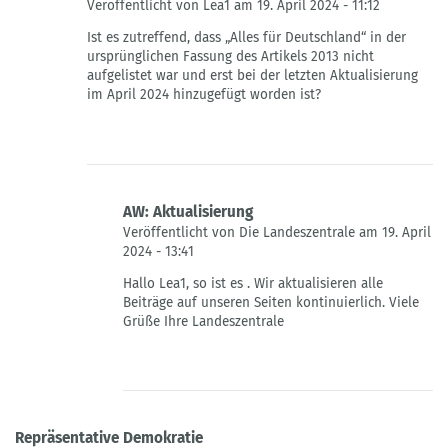
Veröffentlicht von Lea1 am 19. April 2024 - 11:12
Antwort
Ist es zutreffend, dass „Alles für Deutschland“ in der
auf
ursprünglichen Fassung des Artikels 2013 nicht
AW:
aufgelistet war und erst bei der letzten Aktualisierung
Bearbeitung
im April 2024 hinzugefügt worden ist?
von
Die
Landeszentrale
AW: Aktualisierung
Veröffentlicht von Die Landeszentrale am 19. April
2024 - 13:41
Antwort
Hallo Lea1, so ist es . Wir aktualisieren alle
auf
Beiträge auf unseren Seiten kontinuierlich. Viele
„Aktualisierung“
Grüße Ihre Landeszentrale
von
Lea1
Repräsentative Demokratie