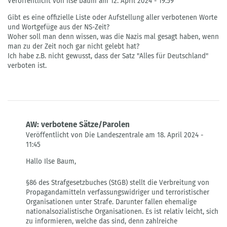
Veröffentlicht von ilse baum am 12. April 2024 - 19:59
Gibt es eine offizielle Liste oder Aufstellung aller verbotenen Worte
und Wortgefüge aus der NS-Zeit?
Woher soll man denn wissen, was die Nazis mal gesagt haben, wenn
man zu der Zeit noch gar nicht gelebt hat?
Ich habe z.B. nicht gewusst, dass der Satz "Alles für Deutschland"
verboten ist.
AW: verbotene Sätze/Parolen
Veröffentlicht von Die Landeszentrale am 18. April 2024 -
11:45
Antwort
Hallo Ilse Baum,
auf
verbotene
§86 des Strafgesetzbuches (StGB) stellt die Verbreitung von
Sätze/Parolen
Propagandamitteln verfassungswidriger und terroristischer
von
Organisationen unter Strafe. Darunter fallen ehemalige
ilse
nationalsozialistische Organisationen. Es ist relativ leicht, sich
baum
zu informieren, welche das sind, denn zahlreiche