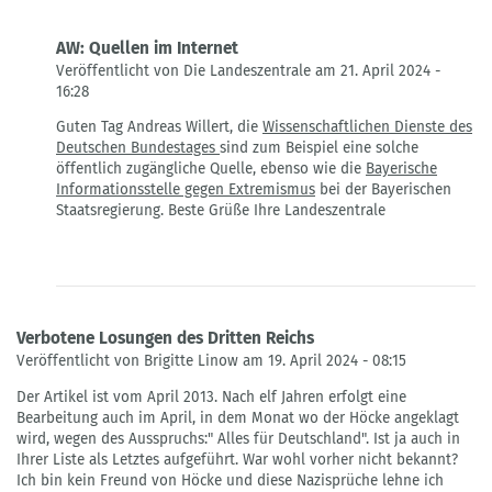
AW: Quellen im Internet
Veröffentlicht von Die Landeszentrale am 21. April 2024 -
16:28
Antwort
Guten Tag Andreas Willert, die
Wissenschaftlichen Dienste des
auf
Deutschen Bundestages
sind zum Beispiel eine solche
'alles
öffentlich zugängliche Quelle, ebenso wie die
Bayerische
für
Informationsstelle gegen Extremismus
bei der Bayerischen
Deutschland'
Staatsregierung. Beste Grüße Ihre Landeszentrale
Verbotene
Losung
von
Andreas
Willert
Verbotene Losungen des Dritten Reichs
Veröffentlicht von Brigitte Linow am 19. April 2024 - 08:15
Der Artikel ist vom April 2013. Nach elf Jahren erfolgt eine
Bearbeitung auch im April, in dem Monat wo der Höcke angeklagt
wird, wegen des Ausspruchs:" Alles für Deutschland". Ist ja auch in
Ihrer Liste als Letztes aufgeführt. War wohl vorher nicht bekannt?
Ich bin kein Freund von Höcke und diese Nazisprüche lehne ich