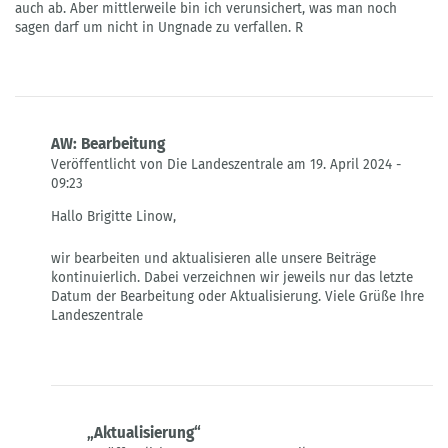
auch ab. Aber mittlerweile bin ich verunsichert, was man noch
sagen darf um nicht in Ungnade zu verfallen. R
AW: Bearbeitung
Veröffentlicht von Die Landeszentrale am 19. April 2024 -
09:23
Antwort
Hallo Brigitte Linow,
auf
Verbotene
wir bearbeiten und aktualisieren alle unsere Beiträge
Losungen
kontinuierlich. Dabei verzeichnen wir jeweils nur das letzte
des
Datum der Bearbeitung oder Aktualisierung. Viele Grüße Ihre
Dritten
Landeszentrale
Reichs
von
Brigitte
Linow
„Aktualisierung“