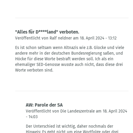
"Alles für D****land" verboten.
Veröffentlicht von Ralf neldner am 18. April 2024 - 13:12
Antwort
Es ist schon seltsam wenn Altnazis wie z.B. Glocke und viele
auf
andere mehr in der deutschen Bundesregierung saßen, und
verbotene
Höcke für diese Worte bestraft werden soll. Ich als ein
Sätze/Parolen
ehemaliger SED-Genosse wusste auch nicht, dass diese drei
von
Worte verboten sind.
ilse
baum
AW: Parole der SA
Veröffentlicht von Die Landeszentrale am 18. April 2024
- 14:03
Antwort
Der Unterschied ist wichtig, daher nochmals der
auf
Hinweis: Es geht nicht um eine Wortfolge oder drei