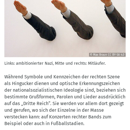
© Max Braun
CC BY-SA 4.0
Links:
Links: ambitionierter Nazi, Mitte und rechts: Mitläufer.
ambitionierter
Nazi,
Während Symbole und Kennzeichen der rechten Szene
Mitte
als Hingucker dienen und optische Erkennungszeichen
und
der nationalsozialistischen Ideologie sind, beziehen sich
rechts:
bestimmte Grußformen, Parolen und Lieder ausdrücklich
Mitläufer.
auf das „Dritte Reich“. Sie werden vor allem dort gezeigt
©
und gerufen, wo sich der Einzelne in der Masse
Max
verstecken kann: auf Konzerten rechter Bands zum
Braun
Beispiel oder auch in Fußballstadien.
CC