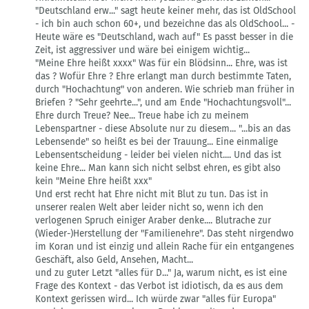
"Deutschland erw..." sagt heute keiner mehr, das ist OldSchool
- ich bin auch schon 60+, und bezeichne das als OldSchool... -
Heute wäre es "Deutschland, wach auf" Es passt besser in die
Zeit, ist aggressiver und wäre bei einigem wichtig...
"Meine Ehre heißt xxxx" Was für ein Blödsinn... Ehre, was ist
das ? Wofür Ehre ? Ehre erlangt man durch bestimmte Taten,
durch "Hochachtung" von anderen. Wie schrieb man früher in
Briefen ? "Sehr geehrte...", und am Ende "Hochachtungsvoll"...
Ehre durch Treue? Nee... Treue habe ich zu meinem
Lebenspartner - diese Absolute nur zu diesem... "...bis an das
Lebensende" so heißt es bei der Trauung... Eine einmalige
Lebensentscheidung - leider bei vielen nicht.... Und das ist
keine Ehre... Man kann sich nicht selbst ehren, es gibt also
kein "Meine Ehre heißt xxx"
Und erst recht hat Ehre nicht mit Blut zu tun. Das ist in
unserer realen Welt aber leider nicht so, wenn ich den
verlogenen Spruch einiger Araber denke.... Blutrache zur
(Wieder-)Herstellung der "Familienehre". Das steht nirgendwo
im Koran und ist einzig und allein Rache für ein entgangenes
Geschäft, also Geld, Ansehen, Macht...
und zu guter Letzt "alles für D..." Ja, warum nicht, es ist eine
Frage des Kontext - das Verbot ist idiotisch, da es aus dem
Kontext gerissen wird... Ich würde zwar "alles für Europa"