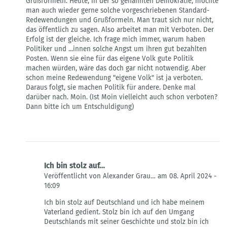
Grußformeln. Heute, in der so genannten Demokratie, möchte
man auch wieder gerne solche vorgeschriebenen Standard-
Redewendungen und Grußformeln. Man traut sich nur nicht,
das öffentlich zu sagen. Also arbeitet man mit Verboten. Der
Erfolg ist der gleiche. Ich frage mich immer, warum haben
Politiker und ...innen solche Angst um ihren gut bezahlten
Posten. Wenn sie eine für das eigene Volk gute Politik
machen würden, wäre das doch gar nicht notwendig. Aber
schon meine Redewendung "eigene Volk" ist ja verboten.
Daraus folgt, sie machen Politik für andere. Denke mal
darüber nach. Moin. (Ist Moin vielleicht auch schon verboten?
Dann bitte ich um Entschuldigung)
Ich bin stolz auf…
Veröffentlicht von Alexander Grau… am 08. April 2024 -
16:09
Antwort
Ich bin stolz auf Deutschland und ich habe meinem
auf
Vaterland gedient. Stolz bin ich auf den Umgang
Parolen
Deutschlands mit seiner Geschichte und stolz bin ich
und