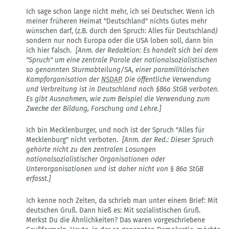
Antwort
Ich sage schon lange nicht mehr, ich sei Deutscher. Wenn ich
auf
meiner früheren Heimat "Deutschland" nichts Gutes mehr
Parolen,
wünschen darf, (z.B. durch den Spruch: Alles für Deutschland
)
Redewendungen
sondern nur noch Europa oder die USA loben soll, dann bin
von
ich hier falsch.
[Anm. der Redaktion: Es handelt sich bei dem
Olaf
"Spruch" um eine zentrale Parole der nationalsozialistischen
Plantener
so genannten Sturmabteilung/SA, einer paramilitärischen
Kampforganisation der
NSDAP
. Die öffentliche Verwendung
und Verbreitung ist in Deutschland nach §86a StGB verboten.
Es gibt Ausnahmen, wie zum Beispiel die Verwendung zum
Zwecke der Bildung, Forschung und Lehre.]
Ich bin Mecklenburger, und noch ist der Spruch "Alles für
Mecklenburg" nicht verboten.
[Anm. der Red.: Dieser Spruch
gehörte nicht zu den zentralen Losungen
nationalsozialistischer Organisationen oder
Unterorganisationen und ist daher nicht von § 86a StGB
erfasst.]
Ich kenne noch Zeiten, da schrieb man unter einem Brief: Mit
deutschen Gruß. Dann hieß es: Mit sozialistischen Gruß.
Merkst Du die Ähnlichkeiten? Das waren vorgeschriebene