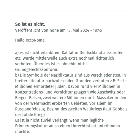
So ist es nicht.
Veröffentlicht von none am 13. Mai 2024 - 18:46
Antwort
Hallo eccoNome,
auf
Erklärung
a) es ist nicht erlaubt ein Kalifat in Deutschland auszurufen
bitte?
etc. Wurde mittlerweile auch extra nochmal richterlich
von
verboten. Überdies ist es ohnehin nicht
eccoNome
Grundgerechtskonform.
b) Die Symbole der Nazidiktatur sind aus verschiedensten, in
breiter Literatur nachzulesenden Gründen verboten z.B: Sechs
Millionen ermordeter Juden. Davon rund vier Millionen in
Konzentrations- und Vernichtungslagern wie Auschwitz oder
Bergen-Belsen, zwei weitere Millionen durch Massaker in den
von der Wehrmacht eroberten Gebieten, vor allem im
Russlandfeldzug. Beginn des zweiten Weltkriegs (laut Göbbels
der totale Krieg).
Es ist ja nicht zuviel verlangt, wenn man jegliche
Erinnerungskultur an so einen Unrechtsstaat unterbinden
möchte.