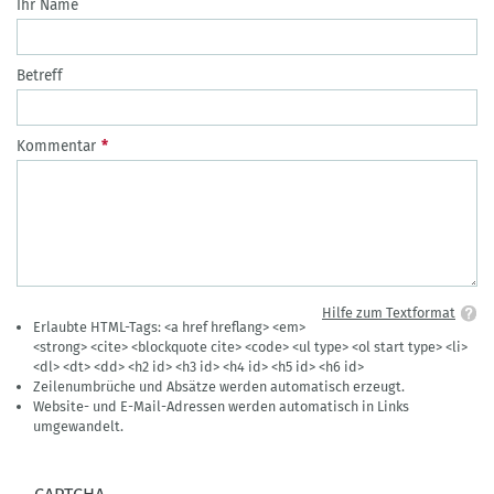
Ihr Name
Betreff
Kommentar
Hilfe zum Textformat
Erlaubte HTML-Tags: <a href hreflang> <em>
<strong> <cite> <blockquote cite> <code> <ul type> <ol start type> <li>
<dl> <dt> <dd> <h2 id> <h3 id> <h4 id> <h5 id> <h6 id>
Zeilenumbrüche und Absätze werden automatisch erzeugt.
Website- und E-Mail-Adressen werden automatisch in Links
umgewandelt.