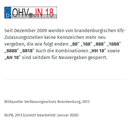
©
Verfassungsschutz
Brandenburg
© Verfassungsschutz Brandenburg
©
Verfassungsschutz
Seit Dezember 2009 werden von brandenburgischen Kfz-
Brandenburg
Zulassungsstellen keine Kennzeichen mehr neu
vergeben, die wie folgt enden: „
88
“ „
188
“ „
888
“ „
1888
“
„
8888
“ „
8818
“ Auch die Kombinationen „
HH 18
“ sowie
„
AH 18
“ sind seitdem für Neuvergaben gesperrt.
Bildquelle: Verfassungsschutz Brandenburg, 2013
BLPB, 2013 (zuletzt bearbeitet: Januar 2026)