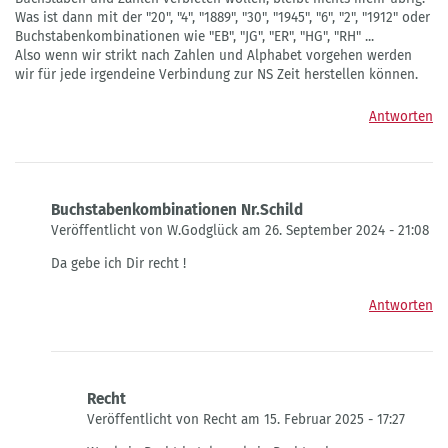
Was ist dann mit der "20", "4", "1889", "30", "1945", "6", "2", "1912" oder
Buchstabenkombinationen wie "EB", "JG", "ER", "HG", "RH" ...
Also wenn wir strikt nach Zahlen und Alphabet vorgehen werden
wir für jede irgendeine Verbindung zur NS Zeit herstellen können.
Antworten
Buchstabenkombinationen Nr.Schild
Veröffentlicht von W.Godglück am 26. September 2024 - 21:08
Antwort
Da gebe ich Dir recht !
auf
Kennzeichen
Antworten
von
Martin
Schmidt
Recht
Veröffentlicht von Recht am 15. Februar 2025 - 17:27
Antwort