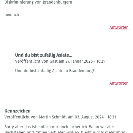
Diskriminierung von Brandenburgern
peinlich
Antworten
Und du bist zufällig Asiate…
Veröffentlicht von Gast am 27. Januar 2026 - 16:29
Antwort
Und du bist zufällig Asiate in Brandenburg?
auf
die
Antworten
8888
Kennzeichen
bedeuten
bei
Asiaten:
Kennzeichen
Glück
Veröffentlicht von Martin Schmidt am 03. August 2024 - 18:31
von
jemand
Sorry aber das ist einfach nur noch lächerlich. Wenn wir alle
Buchstaben und Zahlen verbieten wollen, bleibt nichts mehr übrig.