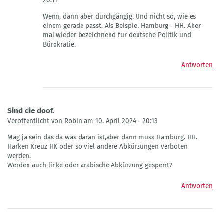
20:11
Antwort
Wenn, dann aber durchgängig. Und nicht so, wie es
auf
einem gerade passt. Als Beispiel Hamburg - HH. Aber
will
mal wieder bezeichnend für deutsche Politik und
ja
Bürokratie.
keiner
von
Antworten
test
Sind die doof.
Veröffentlicht von Robin am 10. April 2024 - 20:13
Mag ja sein das da was daran ist,aber dann muss Hamburg. HH.
Harken Kreuz HK oder so viel andere Abkürzungen verboten
werden.
Werden auch linke oder arabische Abkürzung gesperrt?
Antworten