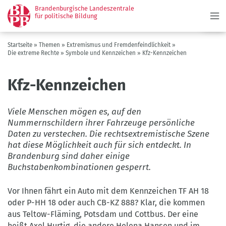
Menü
Direkt
Brandenburgische Landeszentrale
zum
für politische Bildung
Inhalt
Pfadnavigation
Startseite
Themen
Extremismus und Fremdenfeindlichkeit
Die extreme Rechte
Symbole und Kennzeichen
Kfz-Kennzeichen
Kfz-Kennzeichen
Viele Menschen mögen es, auf den
Nummernschildern ihrer Fahrzeuge persönliche
Daten zu verstecken. Die rechtsextremistische Szene
hat diese Möglichkeit auch für sich entdeckt. In
Brandenburg sind daher einige
Buchstabenkombinationen gesperrt.
Vor Ihnen fährt ein Auto mit dem Kennzeichen TF AH 18
oder P-HH 18 oder auch CB-KZ 888? Klar, die kommen
aus Teltow-Fläming, Potsdam und Cottbus. Der eine
heißt Axel Hurtig, die andere Helena Hansen und im