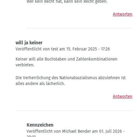
Wer kein Recht hat, kann kein Recht geben.
auf
Buchstabenkombinationen
Antworten
Nr.Schild
von
W.Godglück
will ja keiner
Veröffentlicht von test am 15. Februar 2025 - 17:26
Antwort
Keiner will alle Buchstaben und Zahlenkombinationen
auf
verbieten.
Kennzeichen
von
Die Verherrlichung des Nationalsozialismus abzulehnen ist
Martin
alles andere als lächerlich.
Schmidt
Antworten
Kennzeichen
Veröffentlicht von Michael Bender am 01. Juli 2026 -