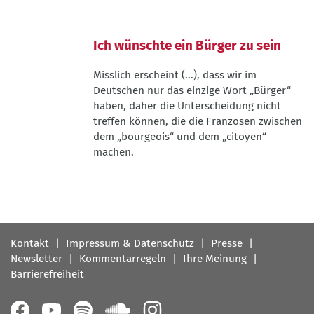
Ich wünschte ein Bürger zu sein
Misslich erscheint (...), dass wir im
Deutschen nur das einzige Wort „Bürger“
haben, daher die Unterscheidung nicht
treffen können, die die Franzosen zwischen
dem „bourgeois“ und dem „citoyen“
machen.
Fußbereichsmenü
Kontakt
Impressum & Datenschutz
Presse
Newsletter
Kommentarregeln
Ihre Meinung
Barrierefreiheit
Follow