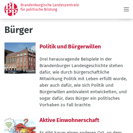
Menü
Direkt
Brandenburgische Landeszentrale
zum
für politische Bildung
Inhalt
Bürger
Politik und Bürgerwillen
Drei herausragende Beispiele in der
Brandenburger Landesgeschichte stehen
© LISUM
dafür, wie durch bürgerschaftliche
©
Mitwirkung Politik mit Leben erfüllt wurde,
LISUM
aber auch dafür, wie sich Politik und
Bürgerwillen ambivalent entwickelten, und
sogar dafür, dass Bürger ein politisches
Vorhaben zu Fall brachte.
Aktive Einwohnerschaft
Es gibt kaum einen anderen Ort, an dem