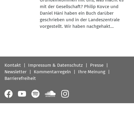
Grundeinkommen mit uns, was macht es
mit der Gesellschaft? Philip Kovce und
Daniel Häni haben ein Buch darüber
geschrieben und in der Landeszentrale
vorgestellt. Wir haben nachgehakt…
Fußbereichsmenü
Kontakt
Impressum & Datenschutz
Presse
Newsletter
Kommentarregeln
Ihre Meinung
Barrierefreiheit
Follow
us
on: