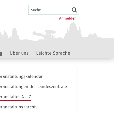
Suche
Benutzermenü
Anmelden
g
Über uns
Leichte Sprache
ernavigation
eranstaltungskalender
ptseite
eranstaltungen der Landeszentrale
eranstalter A – Z
eranstaltungsarchiv