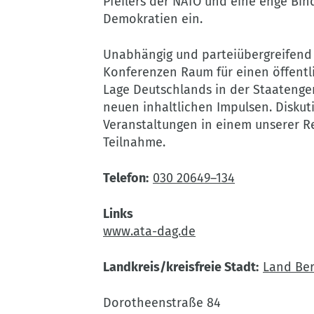
Pfeilers der NATO und eine enge Bi
Demokratien ein.
Unabhängig und parteiübergreifend 
Konferenzen Raum für einen öffentli
Lage Deutschlands in der Staatenge
neuen inhaltlichen Impulsen. Diskut
Veranstaltungen in einem unserer Re
Teilnahme.
Telefon
030 20649–134
Links
www.ata-dag.de
Landkreis/kreisfreie Stadt
Land Ber
Dorotheenstraße 84