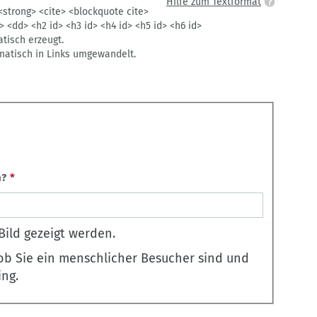
Hilfe zum Textformat
<strong> <cite> <blockquote cite>
t> <dd> <h2 id> <h3 id> <h4 id> <h5 id> <h6 id>
isch erzeugt.
atisch in Links umgewandelt.
n?
Bild gezeigt werden.
 ob Sie ein menschlicher Besucher sind und
ng.