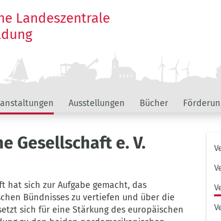
he Landeszentrale
ildung
ranstaltungen
Ausstellungen
Bücher
Förderun
e Gesellschaft e. V.
Unt
V
Hau
V
ft hat sich zur Aufgabe gemacht, das
V
ischen Bündnisses zu vertiefen und über die
V
 setzt sich für eine Stärkung des europäischen