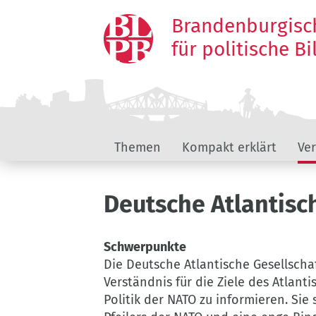
Direkt
Brandenburgisc
zum
Inhalt
für politische B
Hauptnavigation
Themen
Kompakt erklärt
Ve
Deutsche Atlantisch
Schwerpunkte
Die Deutsche Atlantische Gesellscha
Verständnis für die Ziele des Atlant
Politik der NATO zu informieren. Sie