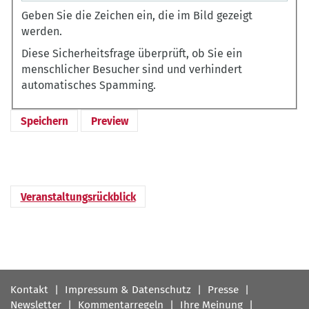
Geben Sie die Zeichen ein, die im Bild gezeigt
werden.
Diese Sicherheitsfrage überprüft, ob Sie ein
menschlicher Besucher sind und verhindert
automatisches Spamming.
Veranstaltungsrückblick
Fußbereichsmenü
Kontakt
Impressum & Datenschutz
Presse
Newsletter
Kommentarregeln
Ihre Meinung