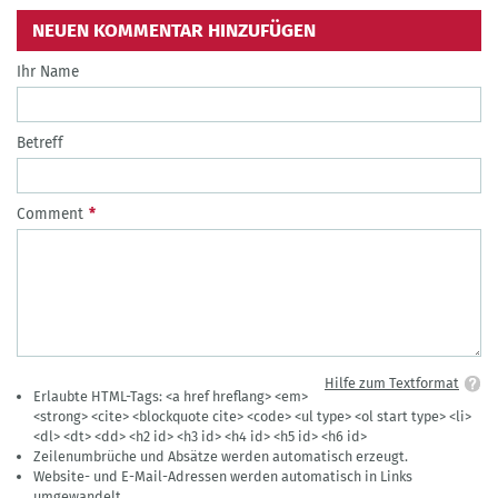
NEUEN KOMMENTAR HINZUFÜGEN
Ihr Name
Betreff
Comment
Hilfe zum Textformat
Erlaubte HTML-Tags: <a href hreflang> <em>
<strong> <cite> <blockquote cite> <code> <ul type> <ol start type> <li>
<dl> <dt> <dd> <h2 id> <h3 id> <h4 id> <h5 id> <h6 id>
Zeilenumbrüche und Absätze werden automatisch erzeugt.
Website- und E-Mail-Adressen werden automatisch in Links
umgewandelt.