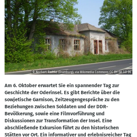
© Norbert Radtke (Dramburg), via Wikimedia Commons
CC BY-SA 3.0 DE
©
Norbert
Am 6. Oktober erwartet Sie ein spannender Tag zur
Radtke
Geschichte der Oderinsel. Es gibt Berichte über die
(Dramburg),
sowjetische Garnison, Zeitzeugengespräche zu den
via
Beziehungen zwischen Soldaten und der DDR-
Wikimedia
Bevölkerung, sowie eine Filmvorführung und
Commons
Diskussionen zur Transformation der Insel. Eine
CC
abschließende Exkursion führt zu den historischen
BY-
Stätten vor Ort. Ein informativer und erlebnisreicher Tag