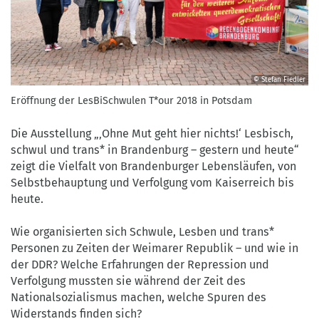
© Stefan Fiedler
Eröffnung
Eröffnung der LesBiSchwulen T*our 2018 in Potsdam
der
LesBiSchwulen
Die Ausstellung „‚Ohne Mut geht hier nichts!‘ Lesbisch,
T*our
schwul und trans* in Brandenburg – gestern und heute“
2018
zeigt die Vielfalt von Brandenburger Lebensläufen, von
in
Selbstbehauptung und Verfolgung vom Kaiserreich bis
Potsdam
heute.
©
Stefan
Wie organisierten sich Schwule, Lesben und trans*
Fiedler
Personen zu Zeiten der Weimarer Republik – und wie in
der DDR? Welche Erfahrungen der Repression und
Verfolgung mussten sie während der Zeit des
Nationalsozialismus machen, welche Spuren des
Widerstands finden sich?