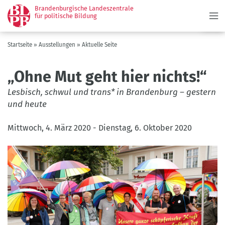
Menü
Direkt
Brandenburgische Landeszentrale
zum
für politische Bildung
Inhalt
Pfadnavigation
Startseite
Ausstellungen
Aktuelle Seite
„Ohne Mut geht hier nichts!“
Lesbisch, schwul und trans* in Brandenburg – gestern
und heute
Mittwoch, 4. März 2020
-
Dienstag, 6. Oktober 2020