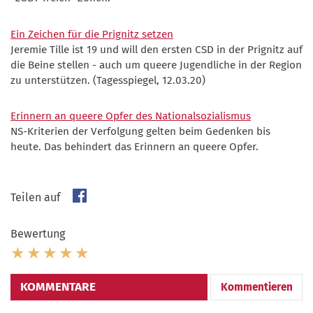
eingestellt
©
Andrea
betrachtet.
werden.)
Andrea
Hansen
©
©
Hansen
Andrea
Ein Zeichen für die Prignitz setzen
BLPB
Jeremie Tille ist 19 und will den ersten CSD in der Prignitz auf
Hansen
die Beine stellen - auch um queere Jugendliche in der Region
zu unterstützen. (Tagesspiegel, 12.03.20)
Erinnern an queere Opfer des Nationalsozialismus
NS-Kriterien der Verfolgung gelten beim Gedenken bis
heute. Das behindert das Erinnern an queere Opfer.
Teilen auf
Bewertung
KOMMENTARE
Kommentieren