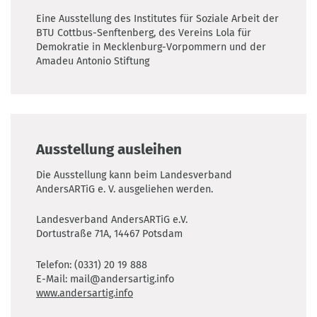
gegen
BY-
Stefan
Fiedler
Fohlen“
Land
0121-
Eine Ausstellung des Institutes für Soziale Arbeit der
"Ungeist
SA
Fiedler
der
Brandenburg
500
BTU Cottbus-Senftenberg, des Vereins Lola für
des
3.0
Bildhauerin
über
CC
Demokratie in Mecklenburg-Vorpommern und der
Faschismus"
DE
Renée
ihr
BY-
Amadeu Antonio Stiftung
©
Sintenis,
Engagement.
SA
Benjamin
die
Sie
3.0
Lassiwe
in
organisieren
DE
Neuruppin
den
aufwuchs.
Christopher
Ausstellung ausleihen
©
Street
Karen
Day,
Die Ausstellung kann beim Landesverband
Bähr
bieten
AndersARTiG e. V. ausgeliehen werden.
Beratungen
an
Landesverband AndersARTiG e.V.
Dortustraße 71A, 14467 Potsdam
oder
treffen
Telefon: (0331) 20 19 888
sich
E-Mail: mail@andersartig.info
zum
www.andersartig.info
Stammtisch.