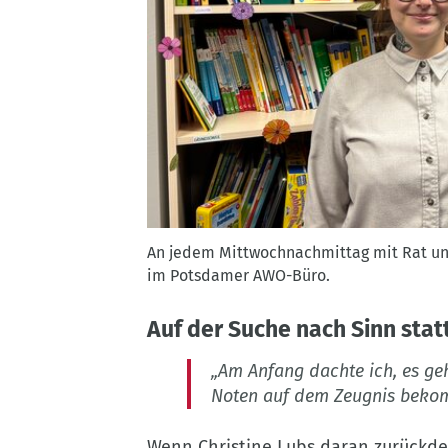
An
An jedem Mittwochnachmittag mit Rat und 
jedem
im Potsdamer AWO-Büro.
Mittwochnachmittag
mit
Auf der Suche nach Sinn sta
Rat
und
„Am Anfang dachte ich, es ge
Tat
Noten auf dem Zeugnis beko
zur
Stelle
Wenn Christine Lubs daran zurückden