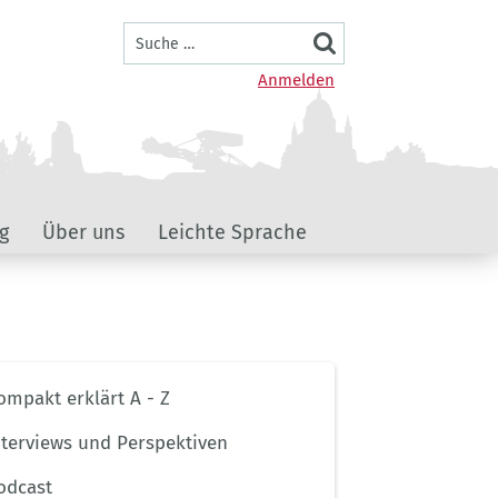
Suche
Benutzermenü
Anmelden
g
Über uns
Leichte Sprache
ernavigation
ompakt erklärt A - Z
ptseite
nterviews und Perspektiven
odcast