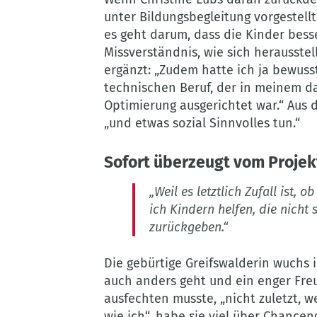
–
unter Bildungsbegleitung vorgestellt
Bildungsbegleiterin
es geht darum, dass die Kinder bes
Christine
Missverständnis, wie sich herausstel
Lubs
ergänzt: „Zudem hatte ich ja bewus
im
technischen Beruf, der in meinem d
Potsdamer
Optimierung ausgerichtet war.“ Aus d
AWO-
„und etwas sozial Sinnvolles tun.“
Büro.
©
Sofort überzeugt vom Projek
Kristina
v.Klot
„Weil es letztlich Zufall ist,
ich Kindern helfen, die nicht 
zurückgeben.“
Die gebürtige Greifswalderin wuchs 
auch anders geht und ein enger Freu
ausfechten musste, „nicht zuletzt, w
wie ich“, habe sie viel über Chancen