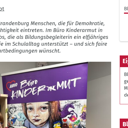
ot
B
in Brandenburg Menschen, die für Demokratie,
htigkeit eintreten. Im Büro Kinderarmut in
, die als Bildungsbegleiterin ein elfjähriges
 im Schulalltag unterstützt – und sich faire
tartbedingungen wünscht.
E
B
g
M
d
B