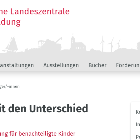
he Landeszentrale
ildung
ranstaltungen
Ausstellungen
Bücher
Förderun
ger/-innen
t den Unterschied
Unt
K
Hau
I
ng für benachteiligte Kinder
P