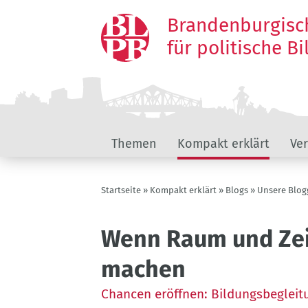
Direkt
Brandenburgisc
zum
Inhalt
für politische B
Hauptnavigation
Themen
Kompakt erklärt
Ve
Pfadnavigation
Startseite
Kompakt erklärt
Blogs
Unsere Blog
Wenn Raum und Zei
machen
Chancen eröffnen: Bildungsbegleitu