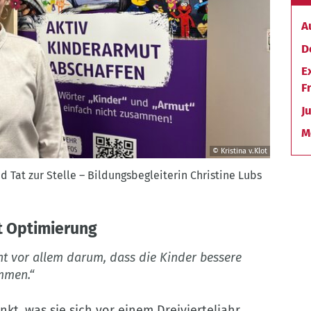
A
D
E
F
J
M
© Kristina v.Klot
Tat zur Stelle – Bildungsbegleiterin Christine Lubs
tt Optimierung
ht vor allem darum, dass die Kinder bessere
mmen.“
kt, was sie sich vor einem Dreivierteljahr