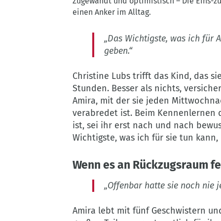
Zugewandt und optimistisch – Die Eins-z
und
einen Anker im Alltag.
optimistisch
–
„Das Wichtigste, was ich für A
Die
geben.“
Eins-
zu-
Christine Lubs trifft das Kind, das s
Eins-
Stunden. Besser als nichts, versiche
Betreuung
Amira, mit der sie jeden Mittwoch
bietet
verabredet ist. Beim Kennenlernen 
Kindern
ist, sei ihr erst nach und nach bewu
und
Wichtigste, was ich für sie tun kann,
Jugendlichen
einen
Wenn es an Rückzugsraum fe
Anker
im
„Offenbar hatte sie noch nie j
Alltag.&nbsp;
©
Amira lebt mit fünf Geschwistern un
Anne