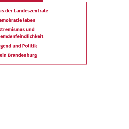
us der Landeszentrale
emokratie leben
xtremismus und
remdenfeindlichkeit
ugend und Politik
ein Brandenburg