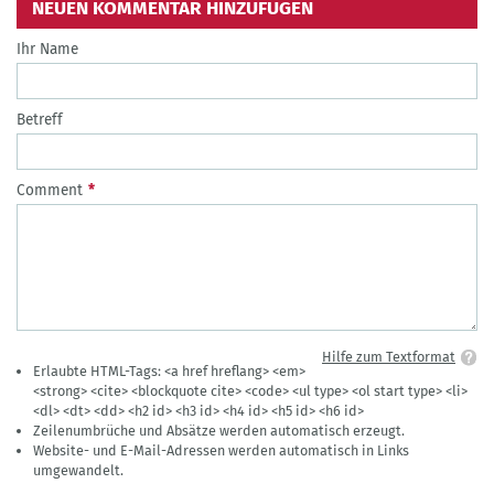
NEUEN KOMMENTAR HINZUFÜGEN
Ihr Name
Betreff
Comment
Hilfe zum Textformat
Erlaubte HTML-Tags: <a href hreflang> <em>
<strong> <cite> <blockquote cite> <code> <ul type> <ol start type> <li>
<dl> <dt> <dd> <h2 id> <h3 id> <h4 id> <h5 id> <h6 id>
Zeilenumbrüche und Absätze werden automatisch erzeugt.
Website- und E-Mail-Adressen werden automatisch in Links
umgewandelt.