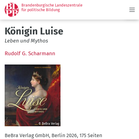
Menü
Direkt
Brandenburgische Landeszentrale
zum
für politische Bildung
Inhalt
Königin Luise
Leben und Mythos
Rudolf G. Scharmann
© BeBra Verlag
©
BeBra Verlag GmbH, Berlin 2026, 175 Seiten
BeBra