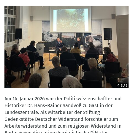
© BLPB
©
BLPB
Am 14. Januar 2026
war der Politikwissenschaftler und
Historiker Dr. Hans-Rainer Sandvoß zu Gast in der
Landeszentrale. Als Mitarbeiter der Stiftung
Gedenkstätte Deutscher Widerstand forschte er zum
Arbeiterwiderstand und zum religiösen Widerstand in
Berlin gegen die nationalsozialistische Diktatur