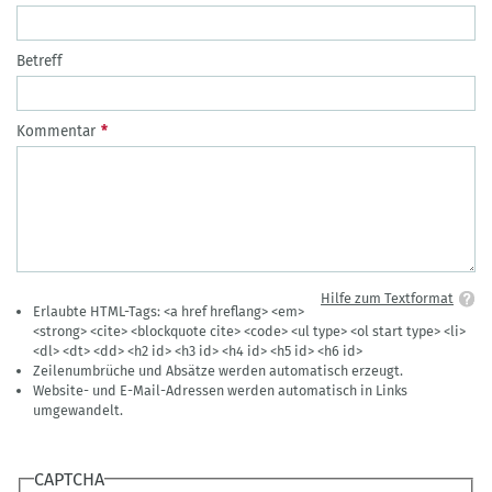
Betreff
Kommentar
Hilfe zum Textformat
Erlaubte HTML-Tags: <a href hreflang> <em>
<strong> <cite> <blockquote cite> <code> <ul type> <ol start type> <li>
<dl> <dt> <dd> <h2 id> <h3 id> <h4 id> <h5 id> <h6 id>
Zeilenumbrüche und Absätze werden automatisch erzeugt.
Website- und E-Mail-Adressen werden automatisch in Links
umgewandelt.
CAPTCHA