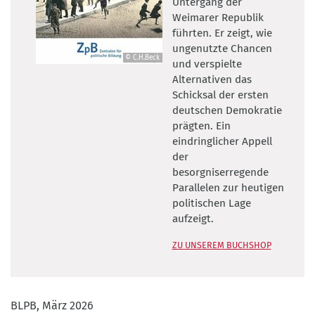
Untergang der
Weimarer Republik
führten. Er zeigt, wie
ungenutzte Chancen
© C.H.Beck
und verspielte
©
Alternativen das
C.H.Beck
Schicksal der ersten
deutschen Demokratie
prägten. Ein
eindringlicher Appell
der
besorgniserregende
Parallelen zur heutigen
politischen Lage
aufzeigt.
ZU UNSEREM BUCHSHOP
BLPB, März 2026