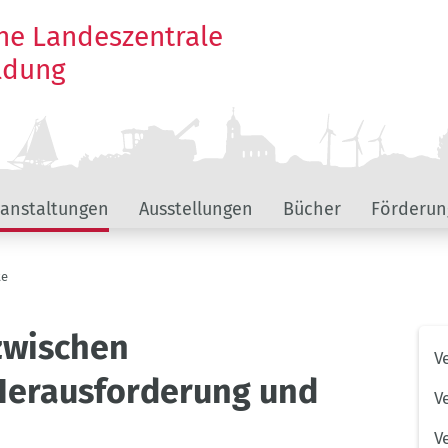
he Landeszentrale
ildung
ranstaltungen
Ausstellungen
Bücher
Förderun
te
 zwischen
Unt
V
Hau
 Herausforderung und
V
V