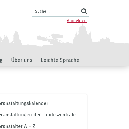
Suche
Benutzermenü
Anmelden
g
Über uns
Leichte Sprache
ernavigation
eranstaltungskalender
ptseite
eranstaltungen der Landeszentrale
eranstalter A – Z