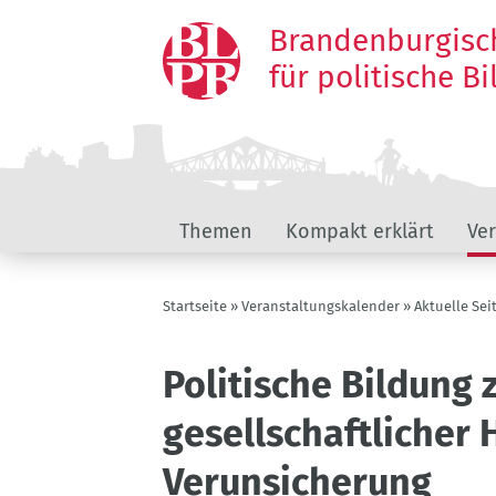
Direkt
Brandenburgisc
zum
Inhalt
für politische B
Hauptnavigation
Themen
Kompakt erklärt
Ve
Pfadnavigation
Startseite
Veranstaltungskalender
Aktuelle Sei
Politische Bildung
gesellschaftlicher
Verunsicherung