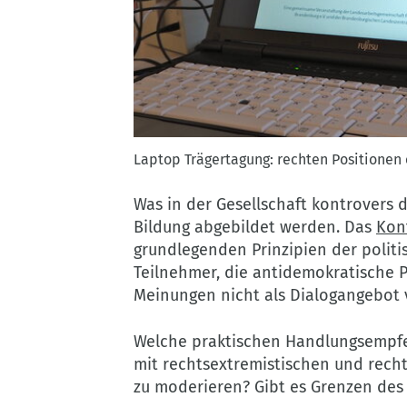
Laptop
Laptop Trägertagung: rechten Positionen 
Trägertagung:
rechten
Was in der Gesellschaft kontrovers d
Positionen
Bildung abgebildet werden. Das
Kont
entgegentreten.
grundlegenden Prinzipien der politi
Foto:
Teilnehmer, die antidemokratische 
Martina
Meinungen nicht als Dialogangebot 
Schellhorn
©
Welche praktischen Handlungsempfe
BLPB
mit rechtsextremistischen und recht
zu moderieren? Gibt es Grenzen des 