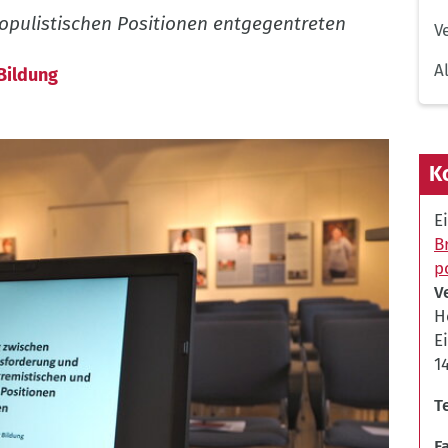
opulistischen Positionen entgegentreten
V
A
Bildung
K
E
B
p
V
H
E
1
T
F