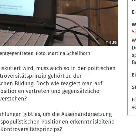
E
W
S
W
© BLPB
D
entgegentreten. Foto: Martina Schellhorn
s
B
iskutiert wird, muss auch so in der politischen
Ei
roversitätsprinzip
gehört zu den
schen Bildung. Doch wie reagiert man auf
S
Positionen vertreten und gegensätzliche
verstehen?
F
v
hlungen gibt es, um die Auseinandersetzung
spopulistischen Positionen erkenntnisleitend
Kontroversitätsprinzips?