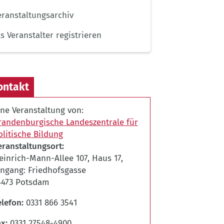
eranstaltungsarchiv
ls Veranstalter registrieren
ontakt
ine Veranstaltung von:
randenburgische Landeszentrale für
olitische Bildung
eranstaltungsort
einrich-Mann-Allee 107, Haus 17,
ingang: Friedhofsgasse
4473 Potsdam
elefon
0331 866 3541
ax
0331 27548-4900