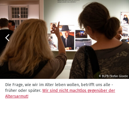
Vorherige
Weite
© BLPB/Stefan Gloede
Die
Die Frage, wie wir im Alter leben wollen, betrifft uns alle -
Frage,
früher oder später.
Wir sind nicht machtlos gegenüber der
wie
Altersarmut!
wir
im
Alter
leben
wollen,