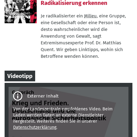
Radikalisierung erkennen
© Gregory Gilbert-
Je radikalisierter ein
Milieu
, eine Gruppe,
Lodge
eine Gesellschaft oder eine Person ist,
©
desto wahrscheinlicher wird die
Gregory
Anwendung von Gewalt, sagt
Gilbert-
Extremismusexperte Prof. Dr. Matthias
Lodge
Quent. Wir geben Linktipps, wohin sich
Betroffene wenden können.
Videotipp
Third-
party
content
Von der Landeszentrale empfohlenes Video. Beim
Laden werden Daten an externe Dienstleister
hergestellt. Weiteres finden Sie in unserer
Datenschutzerklärung
.