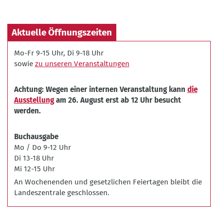
betrifft
uns
alle
Aktuelle Öffnungszeiten
-
früher
Mo-Fr 9-15 Uhr, Di 9-18 Uhr
oder
sowie
zu unseren Veranstaltungen
später.
Wir
Achtung: Wegen einer internen Veranstaltung kann
die
sind
Ausstellung
am 26. August erst ab 12 Uhr besucht
nicht
werden.
machtlos
gegenüber
der
Buchausgabe
Altersarmut!
Mo / Do 9-12 Uhr
©
Di 13-18 Uhr
BLPB/Stefan
Mi 12-15 Uhr
Gloede
An Wochenenden und gesetzlichen Feiertagen bleibt die
Landeszentrale geschlossen.