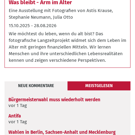
Was bleibt - Arm im Alter
Foto:
Eine Ausstellung mit Fotografien von Astis Krause,
Julia
Stephanie Neumann, Julia Otto
Otto
15.10.2025
-
28.08.2026
Wie möchtest du leben, wenn du alt bist? Das
fotografische Langzeitprojekt widmet sich dem Leben im
Alter mit geringen finanziellen Mitteln. Wir lernen
Menschen und ihre unterschiedlichen Lebensrealitäten
kennen und zeigen verschiedene Perspektiven.
NEUE KOMMENTARE
MEISTGELESEN
Neue
Bürgermeisterwahl muss wiederholt werden
Kommentare
vor 1 Tag
Antifa
vor 1 Tag
Wahlen in Berlin, Sachsen-Anhalt und Mecklenburg