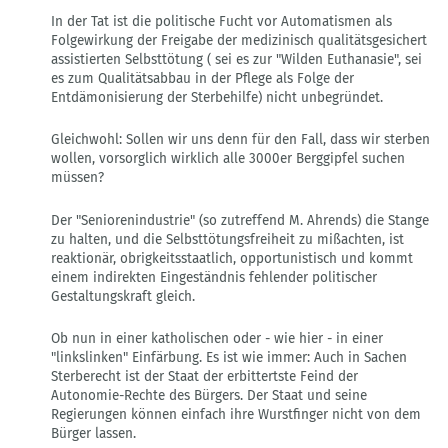
sterben
In der Tat ist die politische Fucht vor Automatismen als
dürfen"
Folgewirkung der Freigabe der medizinisch qualitätsgesichert
von
assistierten Selbsttötung ( sei es zur "Wilden Euthanasie", sei
Landeszentrale
es zum Qualitätsabbau in der Pflege als Folge der
Entdämonisierung der Sterbehilfe) nicht unbegründet.
Gleichwohl: Sollen wir uns denn für den Fall, dass wir sterben
wollen, vorsorglich wirklich alle 3000er Berggipfel suchen
müssen?
Der "Seniorenindustrie" (so zutreffend M. Ahrends) die Stange
zu halten, und die Selbsttötungsfreiheit zu mißachten, ist
reaktionär, obrigkeitsstaatlich, opportunistisch und kommt
einem indirekten Eingeständnis fehlender politischer
Gestaltungskraft gleich.
Ob nun in einer katholischen oder - wie hier - in einer
"linkslinken" Einfärbung. Es ist wie immer: Auch in Sachen
Sterberecht ist der Staat der erbittertste Feind der
Autonomie-Rechte des Bürgers. Der Staat und seine
Regierungen können einfach ihre Wurstfinger nicht von dem
Bürger lassen.