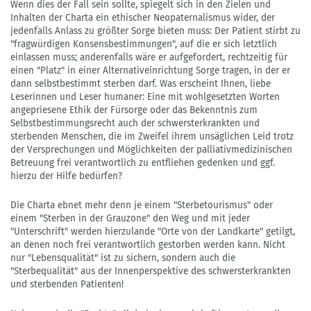
Wenn dies der Fall sein sollte, spiegelt sich in den Zielen und
Inhalten der Charta ein ethischer Neopaternalismus wider, der
jedenfalls Anlass zu größter Sorge bieten muss: Der Patient stirbt zu
"fragwürdigen Konsensbestimmungen", auf die er sich letztlich
einlassen muss; anderenfalls wäre er aufgefordert, rechtzeitig für
einen "Platz" in einer Alternativeinrichtung Sorge tragen, in der er
dann selbstbestimmt sterben darf. Was erscheint Ihnen, liebe
Leserinnen und Leser humaner: Eine mit wohlgesetzten Worten
angepriesene Ethik der Fürsorge oder das Bekenntnis zum
Selbstbestimmungsrecht auch der schwersterkrankten und
sterbenden Menschen, die im Zweifel ihrem unsäglichen Leid trotz
der Versprechungen und Möglichkeiten der palliativmedizinischen
Betreuung frei verantwortlich zu entfliehen gedenken und ggf.
hierzu der Hilfe bedürfen?
Die Charta ebnet mehr denn je einem "Sterbetourismus" oder
einem "Sterben in der Grauzone" den Weg und mit jeder
"Unterschrift" werden hierzulande "Orte von der Landkarte" getilgt,
an denen noch frei verantwortlich gestorben werden kann. Nicht
nur "Lebensqualität" ist zu sichern, sondern auch die
"Sterbequalität" aus der Innenperspektive des schwersterkrankten
und sterbenden Patienten!