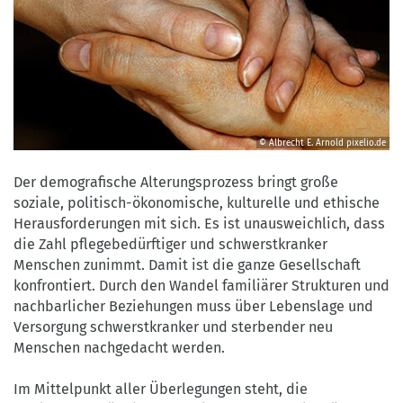
© Albrecht E. Arnold
pixelio.de
©
Albrecht
Der demografische Alterungsprozess bringt große
E.
soziale, politisch-ökonomische, kulturelle und ethische
Arnold
Herausforderungen mit sich. Es ist unausweichlich, dass
pixelio.de
die Zahl pflegebedürftiger und schwerstkranker
Menschen zunimmt. Damit ist die ganze Gesellschaft
konfrontiert. Durch den Wandel familiärer Strukturen und
nachbarlicher Beziehungen muss über Lebenslage und
Versorgung schwerstkranker und sterbender neu
Menschen nachgedacht werden.
Im Mittelpunkt aller Überlegungen steht, die