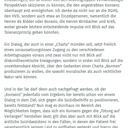
Perspektiven skizzieren zu können, die den angestrebten Konsens
überhaupt erst ermöglichen. Ich denke da nicht nur an die DGHS,
den HVD, sondern auch etwa an Einzelpersonen, namentlich die
Herren de Ridder oder Borasio, die Herren Birnbacher und Kreß,
wobei gerade letztere entscheidende Impulse mit Blick auf das
Toleranzprinzip geben könnten.
Ein Dialog, der auch in einer „Charta“ münden soll, setzt freilich
einen voraussetzungslosen Zugang zu den verschiedenen
Arbeitsgruppen voraus und zwar nicht nur mit Blick auf
diskurstheoretische Erwägungen, sondern in erster mit Blick auf die
unverkennbare Absicht, über den Gedanken einer Charta „Normen“
produzieren zu wollen, die sowohl moralischer als auch rechtlicher
Natur sein können.
Und in der Tat darf denn auch nachgefragt werden, ob der
„Konsens“ jedenfalls vom Ergebnis her bereits schon vor einem
Dialog in dem Ziel, sich gegen die Suizidbeihilfe zu positionieren,
bereits feststand? Nun mag es durchaus im Bereich des
Möglichkeiten liegen, dass sich ein Konsens gegen die „Tötung auf
Verlangen“ herstellen lässt; gilt dies aber auch mit Blick auf die
ärztliche Suizidassistenz in den Fällen, in denen der Patient frei
verantwortlich seinem Leid zu entfliehen gedenkt und hierzu der