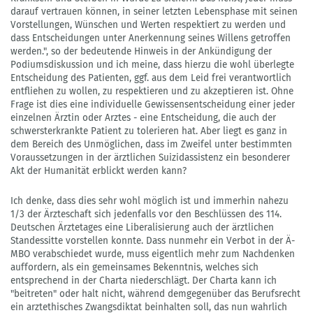
darauf vertrauen können, in seiner letzten Lebensphase mit seinen
Vorstellungen, Wünschen und Werten respektiert zu werden und
dass Entscheidungen unter Anerkennung seines Willens getroffen
werden.", so der bedeutende Hinweis in der Ankündigung der
Podiumsdiskussion und ich meine, dass hierzu die wohl überlegte
Entscheidung des Patienten, ggf. aus dem Leid frei verantwortlich
entfliehen zu wollen, zu respektieren und zu akzeptieren ist. Ohne
Frage ist dies eine individuelle Gewissensentscheidung einer jeder
einzelnen Ärztin oder Arztes - eine Entscheidung, die auch der
schwersterkrankte Patient zu tolerieren hat. Aber liegt es ganz in
dem Bereich des Unmöglichen, dass im Zweifel unter bestimmten
Voraussetzungen in der ärztlichen Suizidassistenz ein besonderer
Akt der Humanität erblickt werden kann?
Ich denke, dass dies sehr wohl möglich ist und immerhin nahezu
1/3 der Ärzteschaft sich jedenfalls vor den Beschlüssen des 114.
Deutschen Ärztetages eine Liberalisierung auch der ärztlichen
Standessitte vorstellen konnte. Dass nunmehr ein Verbot in der Ä-
MBO verabschiedet wurde, muss eigentlich mehr zum Nachdenken
auffordern, als ein gemeinsames Bekenntnis, welches sich
entsprechend in der Charta niederschlägt. Der Charta kann ich
"beitreten" oder halt nicht, während demgegenüber das Berufsrecht
ein arztethisches Zwangsdiktat beinhalten soll, das nun wahrlich