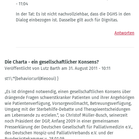
- 11:04
Antwort
In der Tat: Es ist nicht nachvollziehbar, dass die DGHS in den
auf
Dialog einbezogen ist. Dasselbe gilt auch für Dignitas.
Charta
von
Antworten
Gast
Elke
Baezner
Die Charta - ein gesellschaftlicher Konsens?
Veröffentlicht von Lutz Barth am 31. August 2011 - 10:11
st1\:*{behavior:url(#ieooui) }
„Es ist dringend notwendig, einen gesellschaftlichen Konsens über
drängende Fragen schwerstkranker Patienten und ihrer Angehörigen
wie Patientenverfügung, Vorsorgevollmacht, Betreuungsverfügung,
Umgang mit der Sterbehilfe-Debatte und Therapieentscheidungen
am Lebensende zu erzielen.“, so Christof Müller-Busch, seinerzeit
noch Präsident der DGP, Anfang 2009 in einer gemeinsamen
Presserklärung der Deutschen Gesellschaft für Palliativmedizin e.V.,
des Deutschen Hospiz-und PalliativVerbands e.V. und der
Bundesärztekammer v. 28.01.09.