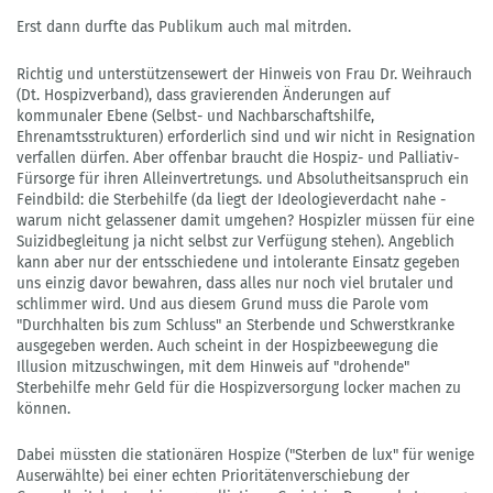
Erst dann durfte das Publikum auch mal mitrden.
Richtig und unterstützensewert der Hinweis von Frau Dr. Weihrauch
(Dt. Hospizverband), dass gravierenden Änderungen auf
kommunaler Ebene (Selbst- und Nachbarschaftshilfe,
Ehrenamtsstrukturen) erforderlich sind und wir nicht in Resignation
verfallen dürfen. Aber offenbar braucht die Hospiz- und Palliativ-
Fürsorge für ihren Alleinvertretungs. und Absolutheitsanspruch ein
Feindbild: die Sterbehilfe (da liegt der Ideologieverdacht nahe -
warum nicht gelassener damit umgehen? Hospizler müssen für eine
Suizidbegleitung ja nicht selbst zur Verfügung stehen). Angeblich
kann aber nur der entsschiedene und intolerante Einsatz gegeben
uns einzig davor bewahren, dass alles nur noch viel brutaler und
schlimmer wird. Und aus diesem Grund muss die Parole vom
"Durchhalten bis zum Schluss" an Sterbende und Schwerstkranke
ausgegeben werden. Auch scheint in der Hospizbeewegung die
Illusion mitzuschwingen, mit dem Hinweis auf "drohende"
Sterbehilfe mehr Geld für die Hospizversorgung locker machen zu
können.
Dabei müssten die stationären Hospize ("Sterben de lux" für wenige
Auserwählte) bei einer echten Prioritätenverschiebung der