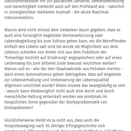
Gesundheitskosten hin zur palliativen Geriatrie, Demenzbetreuung
und Gerechtigkeit vielleicht auch auf den Prüfstand wie - natürlich
in unvergleichbar stärkerem Ausmaß - die akute Maxiimal-
Intensivmedizin.
Warum wird nicht einmal dem Gedanken Raum gegeben, dass es
auch eine fürsorglich begleitete Sterbeverkürzung oder
Lebensbegleitung bis zum Schluss geben kann, wo die Betreffenden
einfach des Lebens satt sind (es wurde als Möglichkeit aus dem
Lebenzu scheiden von einem Arzt aus dem Publikum der
"freiwillige Verzicht auf Ernährung" angesprochen) oder auf einen
Leidensweg bis zum bitteren Ende bewusst verzichten wollen?
Warum soll es - wie der Herr Staatssekretär aus Potsdam meinte -
dann einen Automatismus geben dahingehen, dass auf Angebote
zur Lebenserhaltung und Verbesserung der Lebensqualität
allgemein verzichtet würde? Wieso müsste das zwangsläufig so sein
- warum kann diesbezüglich nicht auch eine durch und durch
menschliche Haltung entwickelt werden wie einstmals im
hospizlichen Sinne gegenüber der Sterbeproblematik von
Krebspatienten?
Glücklicherweise bleibt es ja nicht aus, dass auch die
Hospizbewegung nach 30 jähriger Erfolgsgeschichte sich