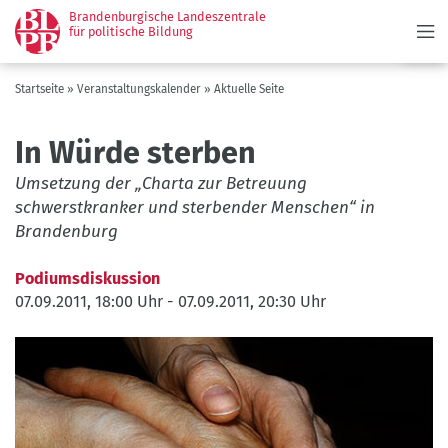
Menü
Direkt
Brandenburgische Landeszentrale
zum
für politische Bildung
Inhalt
Pfadnavigation
Startseite
Veranstaltungskalender
Aktuelle Seite
In Würde sterben
Umsetzung der „Charta zur Betreuung
schwerstkranker und sterbender Menschen“ in
Brandenburg
Podiumsdiskussion
07.09.2011, 18:00 Uhr
-
07.09.2011, 20:30 Uhr