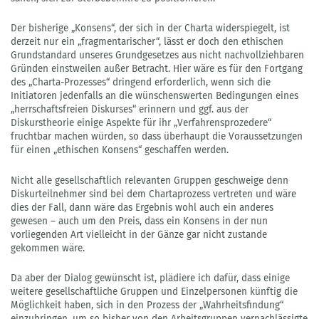
Der bisherige „Konsens“, der sich in der Charta widerspiegelt, ist
derzeit nur ein „fragmentarischer“, lässt er doch den ethischen
Grundstandard unseres Grundgesetzes aus nicht nachvollziehbaren
Gründen einstweilen außer Betracht. Hier wäre es für den Fortgang
des „Charta-Prozesses“ dringend erforderlich, wenn sich die
Initiatoren jedenfalls an die wünschenswerten Bedingungen eines
„herrschaftsfreien Diskurses“ erinnern und ggf. aus der
Diskurstheorie einige Aspekte für ihr „Verfahrensprozedere“
fruchtbar machen würden, so dass überhaupt die Voraussetzungen
für einen „ethischen Konsens“ geschaffen werden.
Nicht alle gesellschaftlich relevanten Gruppen geschweige denn
Diskurteilnehmer sind bei dem Chartaprozess vertreten und wäre
dies der Fall, dann wäre das Ergebnis wohl auch ein anderes
gewesen – auch um den Preis, dass ein Konsens in der nun
vorliegenden Art vielleicht in der Gänze gar nicht zustande
gekommen wäre.
Da aber der Dialog gewünscht ist, plädiere ich dafür, dass einige
weitere gesellschaftliche Gruppen und Einzelpersonen künftig die
Möglichkeit haben, sich in den Prozess der „Wahrheitsfindung“
einzubringen, um so bisher von den Arbeitsgruppen vernachlässigte