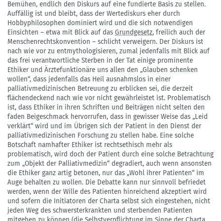
Bemühen, endlich den Diskurs auf eine fundierte Basis zu stellen.
Auffällig ist und bleibt, dass der Wertediskurs eher durch
Hobbyphilosophen dominiert wird und die sich notwendigen
Einsichten – etwa mit Blick auf das
Grundgesetz
, freilich auch der
Menschenrechtskonvention – schlicht verweigern. Der Diskurs ist
nach wie vor zu entmythologisieren, zumal jedenfalls mit Blick auf
das frei verantwortliche Sterben in der Tat einige prominente
Ethiker und Ärztefunktionäre uns allen den „Glauben schenken
wollen“, dass jedenfalls das Heil ausnahmslos in einer
palliativmedizinischen Betreuung zu erblicken sei, die derzeit
flächendeckend nach wie vor nicht gewährleistet ist. Problematisch
ist, dass Ethiker in ihren Schriften und Beiträgen nicht selten den
faden Beigeschmack hervorrufen, dass in gewisser Weise das „Leid
verklärt“ wird und im Übrigen sich der Patient in den Dienst der
palliativmedizinischen Forschung zu stellen habe. Eine solche
Botschaft namhafter Ethiker ist rechtsethisch mehr als
problematisch, wird doch der Patient durch eine solche Betrachtung
zum „Objekt der Palliativmedizin“ degradiert, auch wenn ansonsten
die Ethiker ganz artig betonen, nur das „Wohl ihrer Patienten“ im
Auge behalten zu wollen. Die Debatte kann nur sinnvoll befriedet
werden, wenn der Wille des Patienten hinreichend akzeptiert wird
und sofern die Initiatoren der Charta selbst sich eingestehen, nicht
jeden Weg des schwersterkrankten und sterbenden Patienten
mitgehen zu können (die Selbstverpflichtung im Sinne der Charta