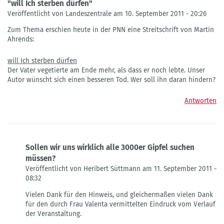
"will Ich sterben dürfen"
Veröffentlicht von Landeszentrale am 10. September 2011 - 20:26
Zum Thema erschien heute in der PNN eine Streitschrift von Martin
Ahrends:
will Ich sterben dürfen
Der Vater vegetierte am Ende mehr, als dass er noch lebte. Unser
Autor wünscht sich einen besseren Tod. Wer soll ihn daran hindern?
Antworten
Sollen wir uns wirklich alle 3000er Gipfel suchen
müssen?
Veröffentlicht von Heribert Süttmann am 11. September 2011 -
08:32
Antwort
Vielen Dank für den Hinweis, und gleichermaßen vielen Dank
auf
für den durch Frau Valenta vermittelten Eindruck vom Verlauf
"will
der Veranstaltung.
Ich