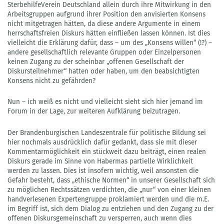
SterbehilfeVerein Deutschland allein durch ihre Mitwirkung in den
Arbeitsgruppen aufgrund ihrer Position den anvisierten Konsens
nicht mitgetragen hätten, da diese andere Argumente in einem
herrschaftsfreien Diskurs hätten einfließen lassen können. Ist dies
vielleicht die Erklärung dafür, dass – um des „Konsens willen“ (!?) –
andere gesellschaftlich relevante Gruppen oder Einzelpersonen
keinen Zugang zu der scheinbar „offenen Gesellschaft der
Diskursteilnehmer“ hatten oder haben, um den beabsichtigten
Konsens nicht zu gefährden?
Nun – ich weiß es nicht und vielleicht sieht sich hier jemand im
Forum in der Lage, zur weiteren Aufklärung beizutragen.
Der Brandenburgischen Landeszentrale für politische Bildung sei
hier nochmals ausdrücklich dafür gedankt, dass sie mit dieser
Kommentarmöglichkeit ein stückweit dazu beiträgt, einen realen
Diskurs gerade im Sinne von Habermas partielle Wirklichkeit
werden zu lassen. Dies ist insofern wichtig, weil ansonsten die
Gefahr besteht, dass „ethische Normen“ in unserer Gesellschaft sich
zu möglichen Rechtssätzen verdichten, die „nur“ von einer kleinen
handverlesenen Expertengruppe proklamiert werden und die m.E.
im Begriff ist, sich dem Dialog zu entziehen und den Zugang zu der
offenen Diskursgemeinschaft zu versperren, auch wenn dies