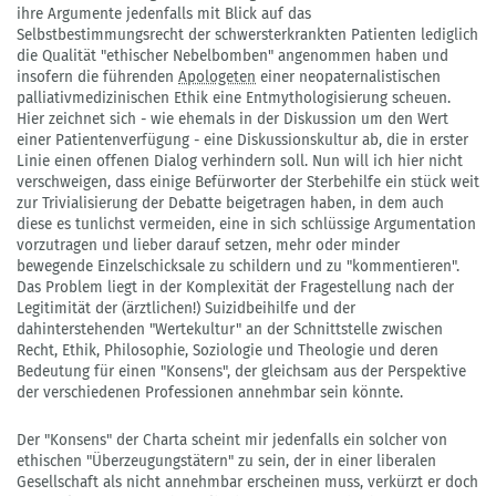
ihre Argumente jedenfalls mit Blick auf das
Selbstbestimmungsrecht der schwersterkrankten Patienten lediglich
die Qualität "ethischer Nebelbomben" angenommen haben und
insofern die führenden
Apologeten
einer neopaternalistischen
palliativmedizinischen Ethik eine Entmythologisierung scheuen.
Hier zeichnet sich - wie ehemals in der Diskussion um den Wert
einer Patientenverfügung - eine Diskussionskultur ab, die in erster
Linie einen offenen Dialog verhindern soll. Nun will ich hier nicht
verschweigen, dass einige Befürworter der Sterbehilfe ein stück weit
zur Trivialisierung der Debatte beigetragen haben, in dem auch
diese es tunlichst vermeiden, eine in sich schlüssige Argumentation
vorzutragen und lieber darauf setzen, mehr oder minder
bewegende Einzelschicksale zu schildern und zu "kommentieren".
Das Problem liegt in der Komplexität der Fragestellung nach der
Legitimität der (ärztlichen!) Suizidbeihilfe und der
dahinterstehenden "Wertekultur" an der Schnittstelle zwischen
Recht, Ethik, Philosophie, Soziologie und Theologie und deren
Bedeutung für einen "Konsens", der gleichsam aus der Perspektive
der verschiedenen Professionen annehmbar sein könnte.
Der "Konsens" der Charta scheint mir jedenfalls ein solcher von
ethischen "Überzeugungstätern" zu sein, der in einer liberalen
Gesellschaft als nicht annehmbar erscheinen muss, verkürzt er doch