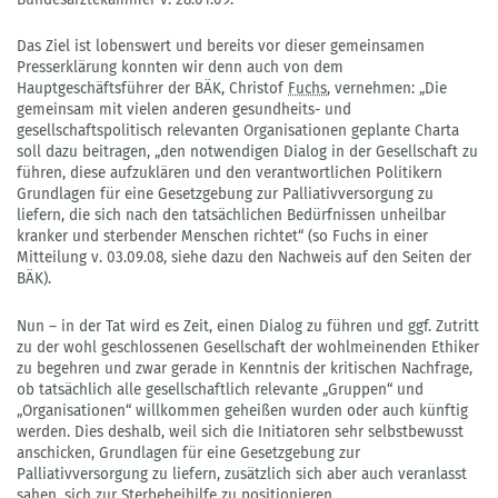
Das Ziel ist lobenswert und bereits vor dieser gemeinsamen
Presserklärung konnten wir denn auch von dem
Hauptgeschäftsführer der BÄK, Christof
Fuchs
, vernehmen: „Die
gemeinsam mit vielen anderen gesundheits- und
gesellschaftspolitisch relevanten Organisationen geplante Charta
soll dazu beitragen, „den notwendigen Dialog in der Gesellschaft zu
führen, diese aufzuklären und den verantwortlichen Politikern
Grundlagen für eine Gesetzgebung zur Palliativversorgung zu
liefern, die sich nach den tatsächlichen Bedürfnissen unheilbar
kranker und sterbender Menschen richtet“ (so Fuchs in einer
Mitteilung v. 03.09.08, siehe dazu den Nachweis auf den Seiten der
BÄK).
Nun – in der Tat wird es Zeit, einen Dialog zu führen und ggf. Zutritt
zu der wohl geschlossenen Gesellschaft der wohlmeinenden Ethiker
zu begehren und zwar gerade in Kenntnis der kritischen Nachfrage,
ob tatsächlich alle gesellschaftlich relevante „Gruppen“ und
„Organisationen“ willkommen geheißen wurden oder auch künftig
werden. Dies deshalb, weil sich die Initiatoren sehr selbstbewusst
anschicken, Grundlagen für eine Gesetzgebung zur
Palliativversorgung zu liefern, zusätzlich sich aber auch veranlasst
sahen, sich zur Sterbebeihilfe zu positionieren.