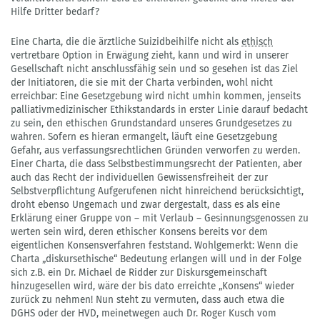
Hilfe Dritter bedarf?
Eine Charta, die die ärztliche Suizidbeihilfe nicht als
ethisch
vertretbare Option in Erwägung zieht, kann und wird in unserer
Gesellschaft nicht anschlussfähig sein und so gesehen ist das Ziel
der Initiatoren, die sie mit der Charta verbinden, wohl nicht
erreichbar: Eine Gesetzgebung wird nicht umhin kommen, jenseits
palliativmedizinischer Ethikstandards in erster Linie darauf bedacht
zu sein, den ethischen Grundstandard unseres Grundgesetzes zu
wahren. Sofern es hieran ermangelt, läuft eine Gesetzgebung
Gefahr, aus verfassungsrechtlichen Gründen verworfen zu werden.
Einer Charta, die dass Selbstbestimmungsrecht der Patienten, aber
auch das Recht der individuellen Gewissensfreiheit der zur
Selbstverpflichtung Aufgerufenen nicht hinreichend berücksichtigt,
droht ebenso Ungemach und zwar dergestalt, dass es als eine
Erklärung einer Gruppe von – mit Verlaub – Gesinnungsgenossen zu
werten sein wird, deren ethischer Konsens bereits vor dem
eigentlichen Konsensverfahren feststand. Wohlgemerkt: Wenn die
Charta „diskursethische“ Bedeutung erlangen will und in der Folge
sich z.B. ein Dr. Michael de Ridder zur Diskursgemeinschaft
hinzugesellen wird, wäre der bis dato erreichte „Konsens“ wieder
zurück zu nehmen! Nun steht zu vermuten, dass auch etwa die
DGHS oder der HVD, meinetwegen auch Dr. Roger Kusch vom