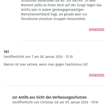
Strukturen bezeichnen sie als "DIE ANTIFA" ,in dem
von
Moment sollte es ihnen doch auf der Zunge liegen das
Manfred
AntiFa sein in jedem geistesgegenwärtigen
Rheinfranke
Menschenvertstand liegt, sie gerade aber nur
Struckturen einzelner Gruppen heranziehen.
Antworten
161
Veröffentlicht von T am 08. Januar 2026 - 12:10
Warum ist man extrem, wenn man gegen Faschismus ist?
Antworten
zur Antifa aus Sicht des Verfassungsschutzes
Veröffentlicht von Christian GG am 09. Januar 2026 - 19:10
Antwort