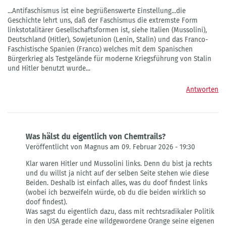
...Antifaschismus ist eine begrüßenswerte Einstellung...die
Geschichte lehrt uns, daß der Faschismus die extremste Form
linkstotalitärer Gesellschaftsformen ist, siehe Italien (Mussolini),
Deutschland (Hitler), Sowjetunion (Lenin, Stalin) und das Franco-
Faschistische Spanien (Franco) welches mit dem Spanischen
Bürgerkrieg als Testgelände für moderne Kriegsführung von Stalin
und Hitler benutzt wurde...
Antworten
Was hälst du eigentlich von Chemtrails?
Veröffentlicht von Magnus am 09. Februar 2026 - 19:30
Antwort
Klar waren Hitler und Mussolini links. Denn du bist ja rechts
auf
und du willst ja nicht auf der selben Seite stehen wie diese
...Antifaschismus
Beiden. Deshalb ist einfach alles, was du doof findest links
ist
(wobei ich bezweifeln würde, ob du die beiden wirklich so
eine…
doof findest).
von
Was sagst du eigentlich dazu, dass mit rechtsradikaler Politik
DieselPunk
in den USA gerade eine wildgewordene Orange seine eigenen