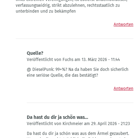
T
verfassungswidrig, strikt abzulehnen, rechtsstaatlich zu
unterbinden und zu bekämpfen
Antworten
Quelle?
Veröffentlicht von Fuchs am 13. März 2026 - 11:44
Antwort
@ DieselPunk: 99+%? Na da haben Sie doch sicherlich
auf
eine seriöse Quelle, die das bestätigt?
...man
ist
Antworten
extrem,
wenn
man…
von
DieselPunk
Da hast du dir ja schön was…
Veröffentlicht von Kirchmeier am 29. April 2026 - 21:23
Antwort
Da hast du dir ja schön was aus dem Ärmel gezaubert.
auf