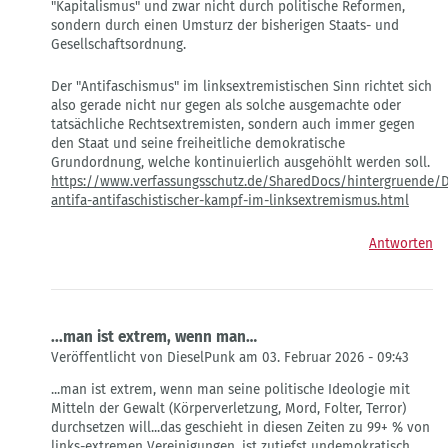
"Kapitalismus" und zwar nicht durch politische Reformen,
sondern durch einen Umsturz der bisherigen Staats- und
Gesellschaftsordnung.
Der "Antifaschismus" im linksextremistischen Sinn richtet sich
also gerade nicht nur gegen als solche ausgemachte oder
tatsächliche Rechtsextremisten, sondern auch immer gegen
den Staat und seine freiheitliche demokratische
Grundordnung, welche kontinuierlich ausgehöhlt werden soll.
https://www.verfassungsschutz.de/SharedDocs/hintergruende/D
antifa-antifaschistischer-kampf-im-linksextremismus.html
Antworten
...man ist extrem, wenn man…
Veröffentlicht von DieselPunk am 03. Februar 2026 - 09:43
Antwort
...man ist extrem, wenn man seine politische Ideologie mit
auf
Mitteln der Gewalt (Körperverletzung, Mord, Folter, Terror)
161
durchsetzen will...das geschieht in diesen Zeiten zu 99+ % von
von
links-extremen Vereinigungen, ist zutiefst undemokratisch,