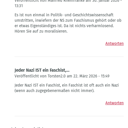
Veröffentlicht von Manfred Rheinfranke am 30. Januar 2026 -
13:31
Antwort
Es ist nun einmal in Politik- und Geschichtswissenschaft
auf
umstritten, inwiefern der NS zum Faschismus gehört oder ob
Faschismus
er etwas Eigenständiges ist. Da ist nichts verharmlosend.
von
Hören Sie auf zu moralisieren.
Rolf
Brands
Antworten
Jeder Nazi IST ein Faschist,…
Veröffentlicht von Torsten2.0 am 22. März 2026 - 15:49
Antwort
Jeder Nazi IST ein Faschist, ein Faschist ist oft auch ein Nazi
auf
(wenn auch zugegebenermaßen nicht immer).
Faschismus
von
Antworten
Rolf
Brands