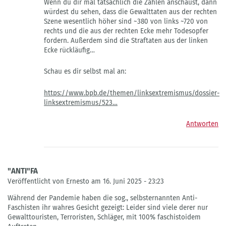
Wenn du dir mal tatsächlich die Zahlen anschaust, dann
...man
würdest du sehen, dass die Gewalttaten aus der rechten
ist
Szene wesentlich höher sind ~380 von links ~720 von
extrem,
rechts und die aus der rechten Ecke mehr Todesopfer
wenn
fordern. Außerdem sind die Straftaten aus der linken
man…
Ecke rückläufig…
von
DieselPunk
Schau es dir selbst mal an:
https://www.bpb.de/themen/linksextremismus/dossier-
linksextremismus/523…
Antworten
"ANTI"FA
Veröffentlicht von Ernesto am 16. Juni 2025 - 23:23
Während der Pandemie haben die sog., selbsternannten Anti-
Faschisten ihr wahres Gesicht gezeigt: Leider sind viele derer nur
Gewalttouristen, Terroristen, Schläger, mit 100% faschistoidem