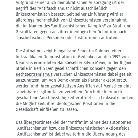
Aufgrund seiner auch demokratischen Ausprägung ist der
auf
Begriff des "Antifaschismus“ nicht ausschließlich
161
linksextremistisch besetzt. Seit seiner Einführung wird er
von
allerdings mehrheitlich von Linksextremisten vereinnahmt,
T
die im Namen des "antifaschistischen Kampfes" zu Straf- und
Gewalttaten gegen aus ihrer ideologischen Definition nach
"faschistischen" Personen oder Institutionen aufrufen.
Die Aufnahme zeigt bengalische Feuer im Rahmen einer
linksradikalen Demonstration in Gedenken an den 1992 von
Neonazis ermordeten Hausbesetzer Silvio Meier, in der Rigaer
Straße in Berlin Den gesellschaftlichen Konsens gegen den
Rechtsextremismus
versuchen Linksextremisten dabei gezielt
auszunutzen, um von Demokraten als Partner akzeptiert zu
werden und ihren gewalttätigen Angriffen auf Menschen eine
scheinbare Legitimität zu verleihen. Durch die hierdurch
geschaffene Anschlussfähigkeit eröffnet sich Linksextremisten
die Möglichkeit, ihre ideologischen Positionen in die
Gesellschaft einfließen zu lassen.
Das übergeordnete Ziel der "Antifa" im Sinne des autonomen
"Antifaschismus" bzw. des linksextremistischen Aktionsfelds
"Antifaschismus" ist dabei weiterhin die Überwindung des