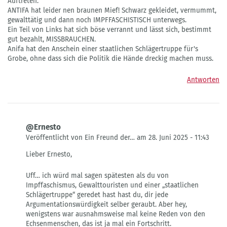
Auftreten.
ANTIFA hat leider nen braunen Mief! Schwarz gekleidet, vermummt,
gewalttätig und dann noch IMPFFASCHISTISCH unterwegs.
Ein Teil von Links hat sich böse verrannt und lässt sich, bestimmt
gut bezahlt, MISSBRAUCHEN.
Anifa hat den Anschein einer staatlichen Schlägertruppe für's
Grobe, ohne dass sich die Politik die Hände dreckig machen muss.
Antworten
@Ernesto
Veröffentlicht von Ein Freund der… am 28. Juni 2025 - 11:43
Antwort
Lieber Ernesto,
auf
"ANTI"FA
Uff… ich würd mal sagen spätesten als du von
von
Impffaschismus, Gewalttouristen und einer „staatlichen
Ernesto
Schlägertruppe“ geredet hast hast du, dir jede
Argumentationswürdigkeit selber geraubt. Aber hey,
wenigstens war ausnahmsweise mal keine Reden von den
Echsenmenschen, das ist ja mal ein Fortschritt.