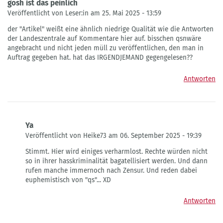
gosh ist das peinlich
Veröffentlicht von Leser:in am 25. Mai 2025 - 13:59
der "Artikel" weißt eine ähnlich niedrige Qualität wie die Antworten
der Landeszentrale auf Kommentare hier auf. bisschen qsnwäre
angebracht und nicht jeden müll zu veröffentlichen, den man in
Auftrag gegeben hat. hat das IRGENDJEMAND gegengelesen??
Antworten
Ya
Veröffentlicht von Heike73 am 06. September 2025 - 19:39
Antwort
Stimmt. Hier wird einiges verharmlost. Rechte würden nicht
auf
so in ihrer hasskriminalität bagatellisiert werden. Und dann
gosh
rufen manche immernoch nach Zensur. Und reden dabei
ist
euphemistisch von "qs"... XD
das
peinlich
Antworten
von
Leser:in