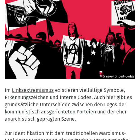
© Gregory Gilbert-Lodge
©
Gregory
Im
Linksextremismus
existieren vielfältige Symbole,
Gilbert-
Erkennungszeichen und interne Codes. Auch hier gibt es
Lodge
grundsätzliche Unterschiede zwischen den Logos der
kommunistisch ausgerichteten
Parteien
und der eher
anarchistisch geprägten
Szene
.
Zur Identifikation mit dem traditionellen Marxismus-