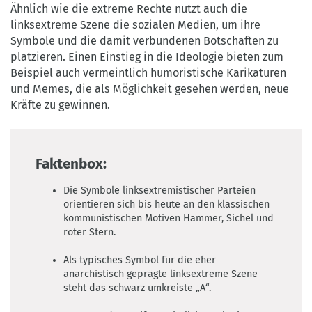
und
ist
Ähnlich wie die extreme Rechte nutzt auch die
4.0
Sichel).
die
linksextreme Szene die sozialen Medien, um ihre
Fotografiert
entsprechende
Symbole und die damit verbundenen Botschaften zu
am
Buchstabenkombination,
platzieren. Einen Einstieg in die Ideologie bieten zum
12.
wobei
Beispiel auch vermeintlich humoristische Karikaturen
Dezember
1
und Memes, die als Möglichkeit gesehen werden, neue
2021
für
Kräfte zu gewinnen.
an
das
der
A
Pablo-
steht
Faktenbox:
Neruda-
und
Grundschule
die
Die Symbole linksextremistischer Parteien
in
Zahl
orientieren sich bis heute an den klassischen
Chemnitz.
6
kommunistischen Motiven Hammer, Sichel und
©
für
roter Stern.
Tom
den
Thieme
sechsten
Als typisches Symbol für die eher
anarchistisch geprägte linksextreme Szene
Buchstaben
steht das schwarz umkreiste „A“.
im
Alphabet.