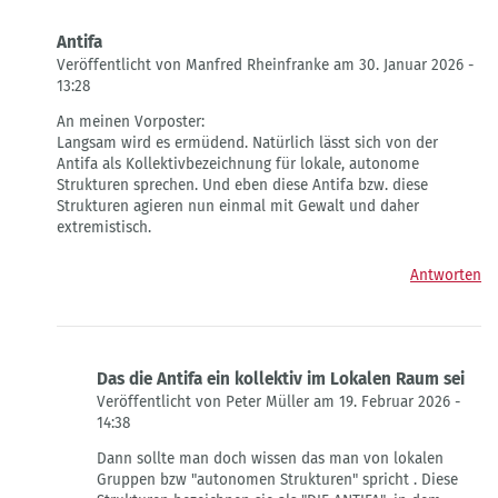
Antifa
Veröffentlicht von Manfred Rheinfranke am 30. Januar 2026 -
13:28
Antwort
An meinen Vorposter:
auf
Langsam wird es ermüdend. Natürlich lässt sich von der
Politische
Antifa als Kollektivbezeichnung für lokale, autonome
Bildung?
Strukturen sprechen. Und eben diese Antifa bzw. diese
von
Strukturen agieren nun einmal mit Gewalt und daher
P.
extremistisch.
Asi
Antworten
Das die Antifa ein kollektiv im Lokalen Raum sei
Veröffentlicht von Peter Müller am 19. Februar 2026 -
14:38
Antwort
Dann sollte man doch wissen das man von lokalen
auf
Gruppen bzw "autonomen Strukturen" spricht . Diese
Antifa