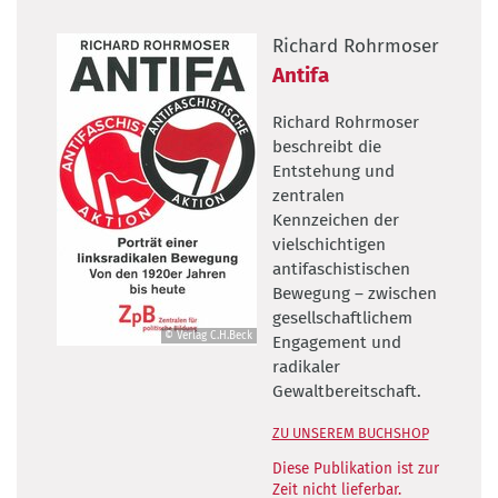
Richard Rohrmoser
Antifa
Richard Rohrmoser
beschreibt die
Entstehung und
zentralen
Kennzeichen der
vielschichtigen
antifaschistischen
Bewegung – zwischen
gesellschaftlichem
© Verlag C.H.Beck
Engagement und
©
radikaler
Verlag
Gewaltbereitschaft.
C.H.Beck
ZU UNSEREM BUCHSHOP
Diese Publikation ist zur
Zeit nicht lieferbar.