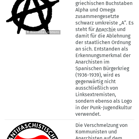
griechischen Buchstaben
Alpha und Omega
zusammengesetzte
schwarz umkreiste „A“. Es
steht für
Anarchie
und
© Wikimedia Commons
damit für die Ablehnung
©
der staatlichen Ordnung
Wikimedia
an sich. Entstanden als
Commons
Erkennungsmerkmal der
Anarchisten im
Spanischen Bürgerkrieg
(1936-1939), wird es
gegenwärtig nicht
ausschließlich von
Linksextremisten,
sondern ebenso als Logo
in der Punk-Jugendkultur
verwendet.
Die Verschmelzung von
Kommunisten und
Anarchisten auf dem