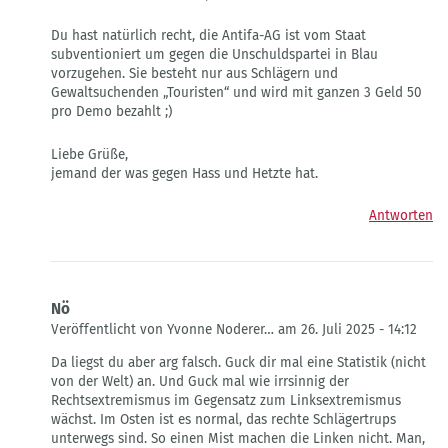
Du hast natürlich recht, die Antifa-AG ist vom Staat
subventioniert um gegen die Unschuldspartei in Blau
vorzugehen. Sie besteht nur aus Schlägern und
Gewaltsuchenden „Touristen“ und wird mit ganzen 3 Geld 50
pro Demo bezahlt ;)
Liebe Grüße,
jemand der was gegen Hass und Hetzte hat.
Antworten
Nö
Veröffentlicht von Yvonne Noderer… am 26. Juli 2025 - 14:12
Antwort
Da liegst du aber arg falsch. Guck dir mal eine Statistik (nicht
auf
von der Welt) an. Und Guck mal wie irrsinnig der
"ANTI"FA
Rechtsextremismus im Gegensatz zum Linksextremismus
von
wächst. Im Osten ist es normal, das rechte Schlägertrups
Ernesto
unterwegs sind. So einen Mist machen die Linken nicht. Man,