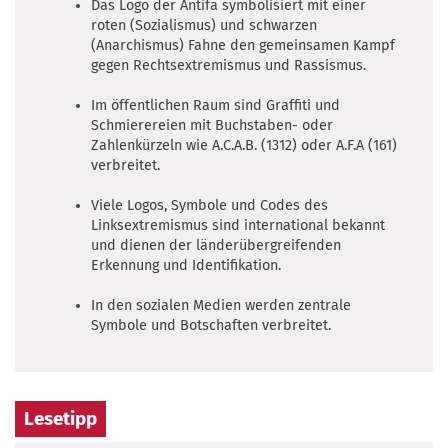
Das Logo der Antifa symbolisiert mit einer
Fotografiert
roten (Sozialismus) und schwarzen
am
(Anarchismus) Fahne den gemeinsamen Kampf
3.
gegen Rechtsextremismus und Rassismus.
Oktober
Im öffentlichen Raum sind Graffiti und
2021
Schmierereien mit Buchstaben- oder
in
Zahlenkürzeln wie A.C.A.B. (1312) oder A.F.A (161)
der
verbreitet.
kroatischen
Kleinstadt
Viele Logos, Symbole und Codes des
Senj.
Linksextremismus sind international bekannt
und dienen der länderübergreifenden
©
Erkennung und Identifikation.
Tom
Thieme
In den sozialen Medien werden zentrale
Symbole und Botschaften verbreitet.
Lesetipp