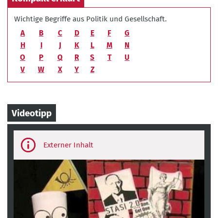
Wichtige Begriffe aus Politik und Gesellschaft.
A
B
C
D
E
F
G
H
I
J
K
L
M
N
O
P
Q
R
S
T
U
V
W
X
Y
Z
Videotipp
Third-
party
content