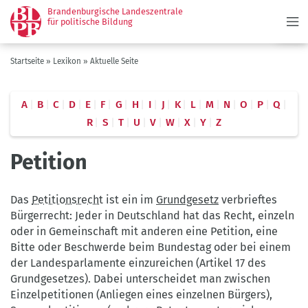
Menü
Direkt
Brandenburgische Landeszentrale
zum
für politische Bildung
Inhalt
Pfadnavigation
Startseite
Lexikon
Aktuelle Seite
A
B
C
D
E
F
G
H
I
J
K
L
M
N
O
P
Q
R
S
T
U
V
W
X
Y
Z
Petition
Das
Petitionsrecht
ist ein im
Grundgesetz
verbrieftes
Bürgerrecht: Jeder in Deutschland hat das Recht, einzeln
oder in Gemeinschaft mit anderen eine Peti­tion, eine
Bitte oder Beschwerde beim Bundestag oder bei einem
der Landesparlamente einzureichen (Artikel 17 des
Grundgesetzes). Dabei unterscheidet man zwischen
Einzelpetitionen (Anliegen eines einzelnen Bürgers),