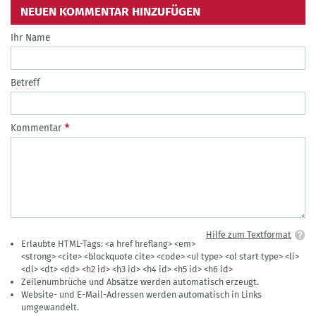
NEUEN KOMMENTAR HINZUFÜGEN
Ihr Name
Betreff
Kommentar
Hilfe zum Textformat
Erlaubte HTML-Tags: <a href hreflang> <em>
<strong> <cite> <blockquote cite> <code> <ul type> <ol start type> <li>
<dl> <dt> <dd> <h2 id> <h3 id> <h4 id> <h5 id> <h6 id>
Zeilenumbrüche und Absätze werden automatisch erzeugt.
Website- und E-Mail-Adressen werden automatisch in Links
umgewandelt.