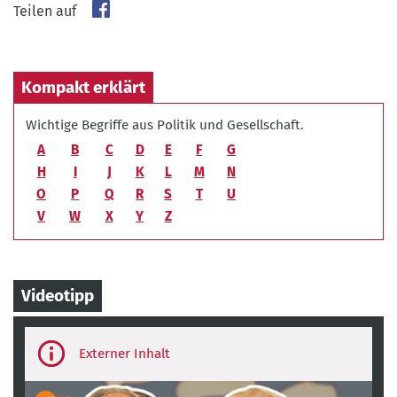
Teilen auf
Kompakt erklärt
Wichtige Begriffe aus Politik und Gesellschaft.
A
B
C
D
E
F
G
H
I
J
K
L
M
N
O
P
Q
R
S
T
U
V
W
X
Y
Z
Videotipp
Third-
party
content