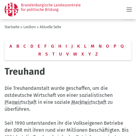
Menü
Direkt
Brandenburgische Landeszentrale
zum
für politische Bildung
Inhalt
Pfadnavigation
Startseite
Lexikon
Aktuelle Seite
A
B
C
D
E
F
G
H
I
J
K
L
M
N
O
P
Q
R
S
T
U
V
W
X
Y
Z
Treuhand
Die Treuhandanstalt wurde geschaffen, um die
ostdeutsche Wirtschaft von einer sozialistischen
Planwirtschaft
in eine soziale
Marktwirtschaft
zu
überführen.
Seit 1990 unterstanden ihr die Volkseigenen Betriebe
der DDR mit ihren rund vier Millionen Beschäftigten. Bis