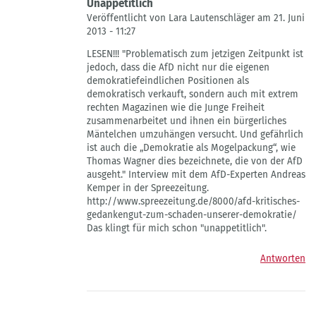
Unappetitlich
Veröffentlicht von Lara Lautenschläger am 21. Juni
2013 - 11:27
Antwort
LESEN!!! "Problematisch zum jetzigen Zeitpunkt ist
auf
jedoch, dass die AfD nicht nur die eigenen
Meine
demokratiefeindlichen Positionen als
Frage,
demokratisch verkauft, sondern auch mit extrem
ob
rechten Magazinen wie die Junge Freiheit
es
zusammenarbeitet und ihnen ein bürgerliches
sich
Mäntelchen umzuhängen versucht. Und gefährlich
dabei
ist auch die „Demokratie als Mogelpackung“, wie
von
Thomas Wagner dies bezeichnete, die von der AfD
Gast
ausgeht." Interview mit dem AfD-Experten Andreas
Kemper in der Spreezeitung.
http://www.spreezeitung.de/8000/afd-kritisches-
gedankengut-zum-schaden-unserer-demokratie/
Das klingt für mich schon "unappetitlich".
Antworten