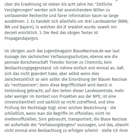
über die Erwähnung ist sieben bis acht Jahre her. "Zeitliche
Verzögerungen" werden sich bei ausreichendem Willen zu
umfassender Recherche und fairer Information kaum so lange
ausdehnen. 2. Es handelt sich allenfalls um drei Landesämter (NRW,
BW und Bayern), in welchen die JF erwähnt wurde, soweit mir
derzeit ersichtlich. 3. Der Rest des obigen Textes ist
Propagandajargon.
Im übrigen: auch das Jugendmagazin BlaueNarzisse.de war laut
Aussage des sächsischen Verfassungsschutzes, ebenso wie die
pennale Burschenschaft Theodor Körner zu Chemnitz, kein
Beobachtungsgegenstand. Ich nehme einfach erst einmal an, daß
sich das nicht geändert habe, aber selbst wenn dies
zwischenzeitlich so sein sollte: die Einordnung der Blauen Narzisse
als "rechtsextrem", denn diese Begrifflichkeit wird damit in
Verbindung gebracht, auf den Seiten dieser Landeszentrale, mehr
oder weniger im Kontext von Projekten aus der NPD, ist eine
Unverschämtheit und sachlich so nicht zutreffend, und eine
Prüfung der Rechtslage bzgl. einer solchen Bezeichnung - die
schließlich, wenn man die Begriffe im offiziellen, nicht im
medienoffiziellen, Sinn gebraucht, transportiert, die Blaue Narzisse
sei außerhalb des "Verfassungsbogens" sozusagen, und das, obwohl
nicht einmal eine Beobachtung zu erfolgen scheint - stelle ich Ihrer