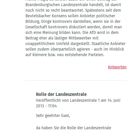
auf
Brandenburgischen Landeszentrale handelt, ist damit
zur
noch nicht so recht beantwortet. Spätestens seit dem
Debatte
Beutelsbacher Konsens sollen Anbieter politischer
von
Bildung, Dinge kontrovers darstellen, wenn sie in der
Landeszentrale
Gesellschaft kontrovers diskutiert werden,
damit
man
1
sich eine Meinung bilden kann. Die AfD wird in dem
Beitrag eher als lästiger Mitbewerber mit
unappetitlichem Umfeld dargestellt. Staatliche Anbieter
sollen zudem überparteilich agieren - auch im Hinblick
auf kleinere bzw. neu entstehende Parteien.
Antworten
Rolle der Landeszentrale
Veröffentlicht von Landeszentrale 1 am 14. Juni
2013 - 17:04
Antwort
Sehr geehrter Gast,
auf
Meine
da haben Sie die Rolle der Landeszentrale
Frage,