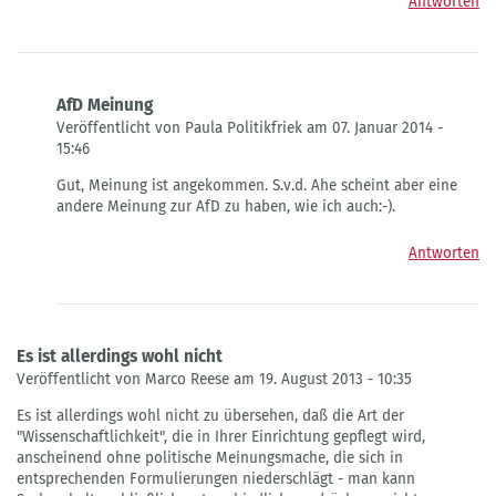
Antworten
AfD Meinung
Veröffentlicht von Paula Politikfriek am 07. Januar 2014 -
15:46
Antwort
Gut, Meinung ist angekommen. S.v.d. Ahe scheint aber eine
auf
andere Meinung zur AfD zu haben, wie ich auch:-).
Hallo,
da
Antworten
kann
ich
nur
von
Ute
Es ist allerdings wohl nicht
Treu
Veröffentlicht von Marco Reese am 19. August 2013 - 10:35
Es ist allerdings wohl nicht zu übersehen, daß die Art der
"Wissenschaftlichkeit", die in Ihrer Einrichtung gepflegt wird,
anscheinend ohne politische Meinungsmache, die sich in
entsprechenden Formulierungen niederschlägt - man kann