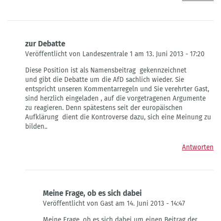
zur Debatte
Veröffentlicht von Landeszentrale 1 am 13. Juni 2013 - 17:20
Antwort
Diese Position ist als Namensbeitrag gekennzeichnet
auf
und gibt die Debatte um die AfD sachlich wieder. Sie
Position
entspricht unseren Kommentarregeln und Sie verehrter Gast,
der
sind herzlich eingeladen , auf die vorgetragenen Argumente
Landeszentrale?
zu reagieren. Denn spätestens seit der europäischen
von
Aufklärung dient die Kontroverse dazu, sich eine Meinung zu
Gast
bilden..
Antworten
Meine Frage, ob es sich dabei
Veröffentlicht von Gast am 14. Juni 2013 - 14:47
Antwort
Meine Frage, ob es sich dabei um einen Beitrag der