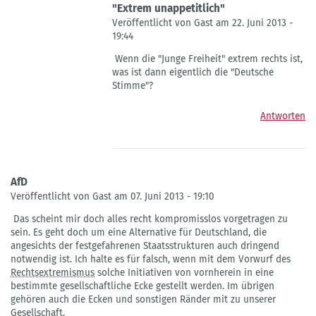
"Extrem unappetitlich"
Veröffentlicht von Gast am 22. Juni 2013 -
19:44
Antwort
Wenn die "Junge Freiheit" extrem rechts ist,
auf
was ist dann eigentlich die "Deutsche
Unappetitlich
Stimme"?
von
Lara
Antworten
Lautenschläger
AfD
Veröffentlicht von Gast am 07. Juni 2013 - 19:10
Das scheint mir doch alles recht kompromisslos vorgetragen zu
sein. Es geht doch um eine Alternative für Deutschland, die
angesichts der festgefahrenen Staatsstrukturen auch dringend
notwendig ist. Ich halte es für falsch, wenn mit dem Vorwurf des
Rechtsextremismus
solche Initiativen von vornherein in eine
bestimmte gesellschaftliche Ecke gestellt werden. Im übrigen
gehören auch die Ecken und sonstigen Ränder mit zu unserer
Gesellschaft.