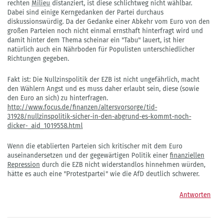
rechten
Milieu
distanziert, ist diese schlichtweg nicht wählbar.
Dabei sind einige Kerngedanken der Partei durchaus
diskussionswürdig. Da der Gedanke einer Abkehr vom Euro von den
großen Parteien noch nicht einmal ernsthaft hinterfragt wird und
damit hinter dem Thema scheinar ein "Tabu" lauert, ist hier
natürlich auch ein Nährboden für Populisten unterschiedlicher
Richtungen gegeben.
Fakt ist: Die Nullzinspolitik der EZB ist nicht ungefährlich, macht
den Wählern Angst und es muss daher erlaubt sein, diese (sowie
den Euro an sich) zu hinterfragen.
http://www.focus.de/finanzen/altersvorsorge/tid-
31928/nullzinspolitik-sicher-in-den-abgrund-es-kommt-noch-
dicker-_aid_1019558.html
Wenn die etablierten Parteien sich kritischer mit dem Euro
auseinandersetzen und der gegewärtigen Politik einer
finanziellen
Repression
durch die EZB nicht widerstandlos hinnehmen würden,
hätte es auch eine "Protestpartei" wie die AfD deutlich schwerer.
Antworten