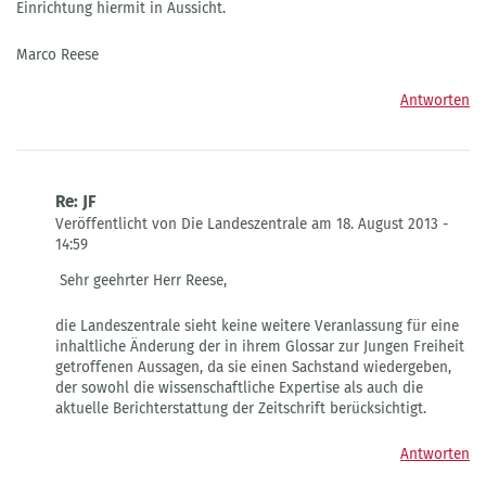
Einrichtung hiermit in Aussicht.
Marco Reese
Antworten
Re: JF
Veröffentlicht von Die Landeszentrale am 18. August 2013 -
14:59
Antwort
Sehr geehrter Herr Reese,
auf
JF
die Landeszentrale sieht keine weitere Veranlassung für eine
von
inhaltliche Änderung der in ihrem Glossar zur Jungen Freiheit
Marco
getroffenen Aussagen, da sie einen Sachstand wiedergeben,
Reese
der sowohl die wissenschaftliche Expertise als auch die
aktuelle Berichterstattung der Zeitschrift berücksichtigt.
Antworten