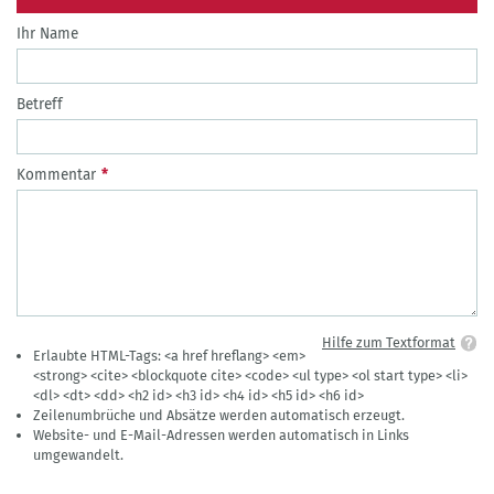
Ihr Name
Betreff
Kommentar
Hilfe zum Textformat
Erlaubte HTML-Tags: <a href hreflang> <em>
<strong> <cite> <blockquote cite> <code> <ul type> <ol start type> <li>
<dl> <dt> <dd> <h2 id> <h3 id> <h4 id> <h5 id> <h6 id>
Zeilenumbrüche und Absätze werden automatisch erzeugt.
Website- und E-Mail-Adressen werden automatisch in Links
umgewandelt.