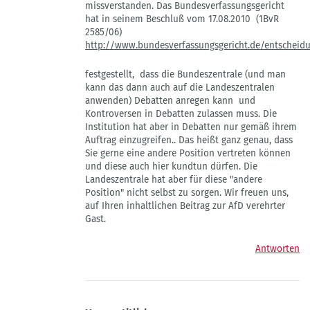
missverstanden. Das Bundesverfassungsgericht
ob
hat in seinem Beschluß vom 17.08.2010 (1BvR
es
2585/06)
sich
http://www.bundesverfassungsgericht.de/entscheid
dabei
von
Gast
festgestellt, dass die Bundeszentrale (und man
kann das dann auch auf die Landeszentralen
anwenden) Debatten anregen kann und
Kontroversen in Debatten zulassen muss. Die
Institution hat aber in Debatten nur gemäß ihrem
Auftrag einzugreifen.. Das heißt ganz genau, dass
Sie gerne eine andere Position vertreten können
und diese auch hier kundtun dürfen. Die
Landeszentrale hat aber für diese "andere
Position" nicht selbst zu sorgen. Wir freuen uns,
auf Ihren inhaltlichen Beitrag zur AfD verehrter
Gast.
Antworten