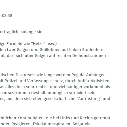
- 08:58
rträglich, solange sie
kige Formeln wie "Hetze" usw.)
den (wer Galgen und Guillotinen auf linken Studenten-
, darf sich über Galgen auf rechten Demonstrationen
itischen Diskurses: wie lange werden Pegida-Anhänger
t Polizei und Verfassungsschutz, durch Antifa-Aktivisten
as alles doch sehr real ist und viel häufiger vorkommt als
iskurses können deshalb unmöglich vorfixiert sein,
es, aus dem sich eben gesellschaftliche "Aufrüstung" und
htlichen Kontinuitäten, die bei Links und Rechts getrennt
nder-Reagieren, Eskalationsspiralen. Sogar ein