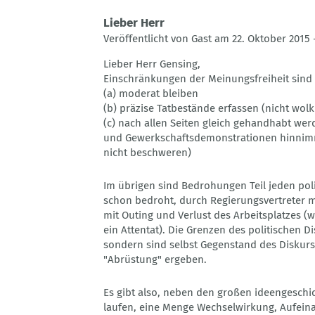
Lieber Herr
Veröffentlicht von Gast am 22. Oktober 2015 
Lieber Herr Gensing,
Einschränkungen der Meinungsfreiheit sind e
(a) moderat bleiben
(b) präzise Tatbestände erfassen (nicht wol
(c) nach allen Seiten gleich gehandhabt wer
und Gewerkschaftsdemonstrationen hinnimmt
nicht beschweren)
Im übrigen sind Bedrohungen Teil jeden pol
schon bedroht, durch Regierungsvertreter mi
mit Outing und Verlust des Arbeitsplatzes (w
ein Attentat). Die Grenzen des politischen D
sondern sind selbst Gegenstand des Diskurs
"Abrüstung" ergeben.
Es gibt also, neben den großen ideengeschic
laufen, eine Menge Wechselwirkung, Aufeina