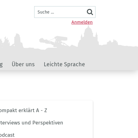
Suche
Benutzermenü
Anmelden
g
Über uns
Leichte Sprache
ernavigation
ompakt erklärt A - Z
ptseite
nterviews und Perspektiven
odcast