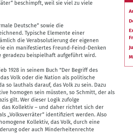
äter“ beschimpft, weil sie viel zu viele
A
D
ormale Deutsche“ sowie die
E
eichnend. Typische Elemente einer
F
ämlich die Verabsolutierung der eigenen
J
ie ein manifestiertes Freund-Feind-Denken
 geradezu beispielhaft aufgeführt wird.
M
ieb 1928 in seinem Buch "Der Begriff des
 das Volk oder die Nation als politische
a so lauthals darauf, das Volk zu sein. Dazu
ive homogen sein müssten, so Schmitt, der als
is gilt. Wer dieser Logik zufolge
 das Kollektiv – und daher richtet sich der
ls „Volksverräter“ identifiziert werden. Also
 homogene Kollektiv, das Volk, durch eine
anderung oder auch Minderheitenrechte