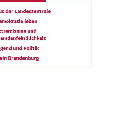
us der Landeszentrale
emokratie leben
xtremismus und
remdenfeindlichkeit
ugend und Politik
ein Brandenburg