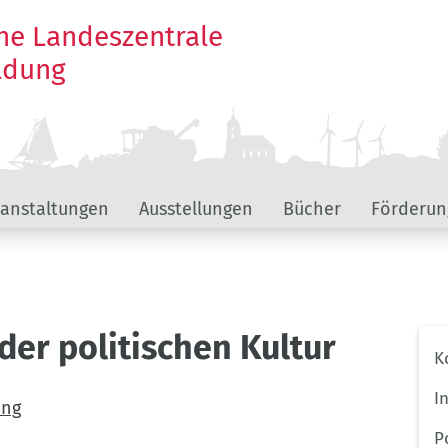
he Landeszentrale
ildung
ranstaltungen
Ausstellungen
Bücher
Förderun
der politischen Kultur
Unt
K
Hau
I
ing
P