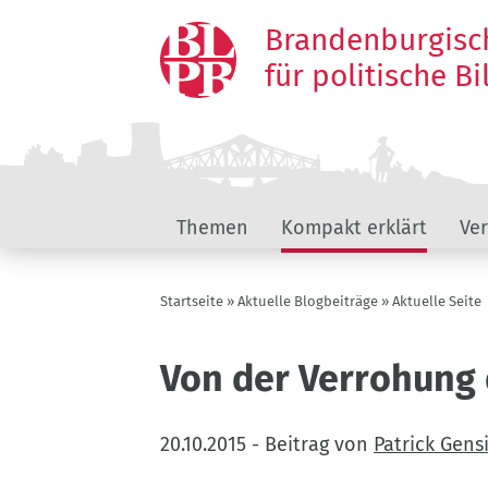
Direkt
Brandenburgisc
zum
Inhalt
für politische B
Hauptnavigation
Themen
Kompakt erklärt
Ve
Pfadnavigation
Startseite
Aktuelle Blogbeiträge
Aktuelle Seite
Von der Verrohung 
20.10.2015
-
Beitrag von
Patrick Gens