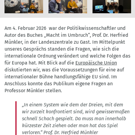
emeritierter
Professor
für
©
©
©
Politikwissenschaft
BLPB
BLPB
BLPB
Am 4. Februar 2026 war der Politikwissenschaftler und
an
Autor des Buches „Macht im Umbruch“, Prof. Dr. Herfried
der
Münkler, in der Landeszentrale zu Gast. Im Mittelpunkt
Humboldt-
unseres Gesprächs standen die Fragen, wie sich die
Universität
internationale Ordnung verändert und welche Folgen das
zu
für Europa hat. Mit Blick auf die
Europäische Union
Berlin.
diskutierten wir, was die Voraussetzungen für eine auf
Moderiert
internationaler Bühne handlungsfähige EU sind. Im
wurde
Anschluss konnte das Publikum eigene Fragen an
die
Professor Münkler stellen.
Veranstaltung
von
„In einem System wie dem der Dreien, mit dem
Sabine
wir zurzeit konfrontiert sind, wird gewissermaßen
Schmidt-
schnell Schach gespielt. Da muss man innerhalb
Peter
kürzester Zeit ziehen oder man hat das Spiel
(Landeszentrale).
verloren.“ Prof. Dr. Herfried Münkler
©