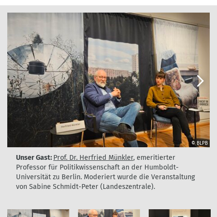
Weiter
© BLPB
© BLPB
© BLPB
© BLPB
Unser
©
©
©
Unser Gast:
Prof. Dr. Herfried Münkler
, emeritierter
Gast:
BLPB
BLPB
BLPB
Professor für Politikwissenschaft an der Humboldt-
Prof.
Universität zu Berlin. Moderiert wurde die Veranstaltung
Dr.
von Sabine Schmidt-Peter (Landeszentrale).
Herfried
Münkler,