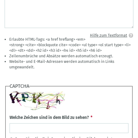
Hilfe zum Textformat
Erlaubte HTML-Tags: <a href hreflang> <em>
<strong> <cite> <blockquote cite> <code> <ul type> <ol start type> <li>
<dl> <dt> <dd> <h2 id> <h3 id> <h4 id> <h5 id> <h6 id>
Zeilenumbrüche und Absätze werden automatisch erzeugt.
Website- und E-Mail-Adressen werden automatisch in Links
umgewandelt.
CAPTCHA
Welche Zeichen sind in dem Bild zu sehen?