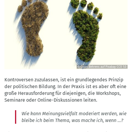
© Colin Behrens auf Pixabay
CC0 1.0
©
Colin
Kontroversen zuzulassen, ist ein grundlegendes Prinzip
Behrens
der politischen Bildung. In der Praxis ist es aber oft eine
auf
große Herausforderung für diejenigen, die Workshops,
Pixabay
Seminare oder Online-Diskussionen leiten.
CC0
1.0
Wie kann Meinungsvielfalt moderiert werden, wie
bleibe ich beim Thema, was mache ich, wenn ...?