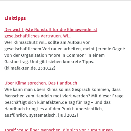
und
Einführungsvortrag
BLPB
BLPB
BLPB
Christian
©
Gutsche
BLPB
Linktipps
(Klimacoach).
Der wichtigste Rohstoff für die Klimawende ist
©
gesellschaftliches Vertrauen. Wi…
BLPB
Wer Klimaschutz will, sollte am Aufbau von
gesellschaftlichem Vertrauen arbeiten, meint Jeremie Gagné
von der Organisation "More in Common" in einem
Gastbeitrag. Und gibt sieben konkrete Tipps.
(klimafakten.de, 25.10.22)
Über Klima sprechen. Das Handbuch
Wie kann man übers Klima so ins Gespräch kommen, dass
Menschen zum Handeln motiviert werden? Mit dieser Frage
beschäftigt sich klimafakten.de Tag für Tag – und das
Handbuch bringt es auf den Punkt: übersichtlich,
ausführlich, systematisch. (Juli 2022)
Toralf Staud über Menschen, die sich vor Zumutungen