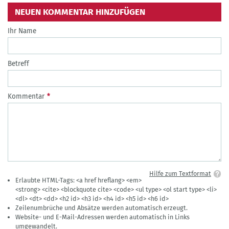
NEUEN KOMMENTAR HINZUFÜGEN
Ihr Name
Betreff
Kommentar
Hilfe zum Textformat
Erlaubte HTML-Tags: <a href hreflang> <em>
<strong> <cite> <blockquote cite> <code> <ul type> <ol start type> <li>
<dl> <dt> <dd> <h2 id> <h3 id> <h4 id> <h5 id> <h6 id>
Zeilenumbrüche und Absätze werden automatisch erzeugt.
Website- und E-Mail-Adressen werden automatisch in Links
umgewandelt.