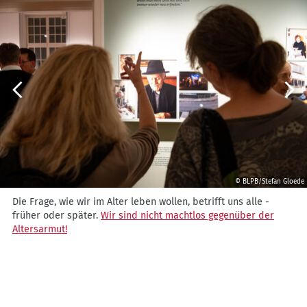
Vorherige
Weite
© BLPB/Stefan Gloede
Die
Die Frage, wie wir im Alter leben wollen, betrifft uns alle -
Frage,
früher oder später.
Wir sind nicht machtlos gegenüber der
wie
Altersarmut!
wir
im
Alter
leben
wollen,