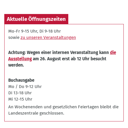
betrifft
uns
alle
Aktuelle Öffnungszeiten
-
früher
Mo-Fr 9-15 Uhr, Di 9-18 Uhr
oder
sowie
zu unseren Veranstaltungen
später.
Wir
Achtung: Wegen einer internen Veranstaltung kann
die
sind
Ausstellung
am 26. August erst ab 12 Uhr besucht
nicht
werden.
machtlos
gegenüber
der
Buchausgabe
Altersarmut!
Mo / Do 9-12 Uhr
©
Di 13-18 Uhr
BLPB/Stefan
Mi 12-15 Uhr
Gloede
An Wochenenden und gesetzlichen Feiertagen bleibt die
Landeszentrale geschlossen.