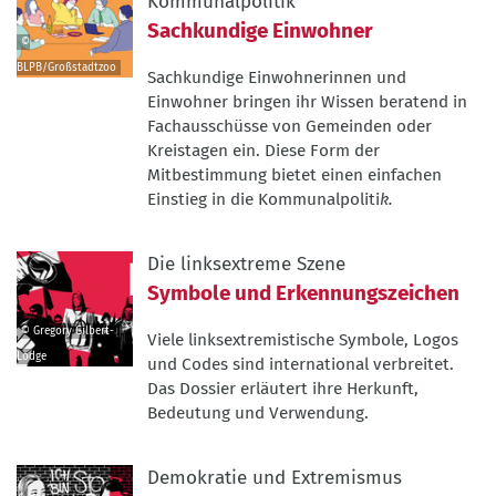
Kommunalpolitik
Sachkundige Einwohner
©
BLPB/Großstadtzoo
Sachkundige Einwohnerinnen und
©
Einwohner bringen ihr Wissen beratend in
BLPB/Großstadtzoo
Fachausschüsse von Gemeinden oder
Kreistagen ein. Diese Form der
Mitbestimmung bietet einen einfachen
Einstieg in die Kommunalpoliti
k.
Die linksextreme Szene
Symbole und Erkennungszeichen
© Gregory Gilbert-
Viele linksextremistische Symbole, Logos
Lodge
und Codes sind international verbreitet.
©
Das Dossier erläutert ihre Herkunft,
Gregory
Bedeutung und Verwendung.
Gilbert-
Lodge
Demokratie und Extremismus