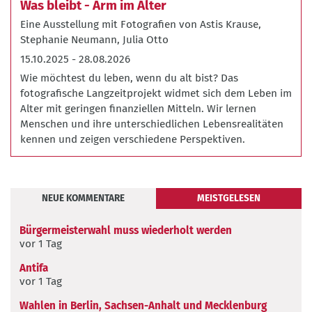
Was bleibt - Arm im Alter
Foto:
Eine Ausstellung mit Fotografien von Astis Krause,
Julia
Stephanie Neumann, Julia Otto
Otto
15.10.2025
-
28.08.2026
Wie möchtest du leben, wenn du alt bist? Das
fotografische Langzeitprojekt widmet sich dem Leben im
Alter mit geringen finanziellen Mitteln. Wir lernen
Menschen und ihre unterschiedlichen Lebensrealitäten
kennen und zeigen verschiedene Perspektiven.
NEUE KOMMENTARE
MEISTGELESEN
Neue
Bürgermeisterwahl muss wiederholt werden
Kommentare
vor 1 Tag
Antifa
vor 1 Tag
Wahlen in Berlin, Sachsen-Anhalt und Mecklenburg