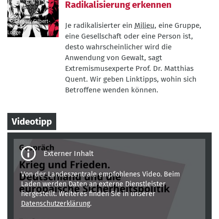
Radikalisierung erkennen
© Gregory Gilbert-
Je radikalisierter ein
Milieu
, eine Gruppe,
Lodge
eine Gesellschaft oder eine Person ist,
©
desto wahrscheinlicher wird die
Gregory
Anwendung von Gewalt, sagt
Gilbert-
Extremismusexperte Prof. Dr. Matthias
Lodge
Quent. Wir geben Linktipps, wohin sich
Betroffene wenden können.
Videotipp
Third-
party
content
Von der Landeszentrale empfohlenes Video. Beim
Laden werden Daten an externe Dienstleister
hergestellt. Weiteres finden Sie in unserer
Datenschutzerklärung
.