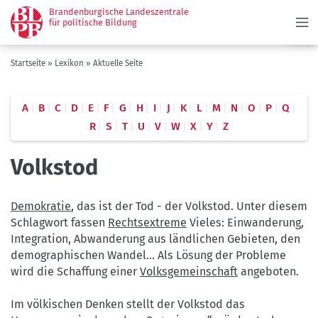
Menü
Direkt
Brandenburgische Landeszentrale
zum
für politische Bildung
Inhalt
Pfadnavigation
Startseite
Lexikon
Aktuelle Seite
A
B
C
D
E
F
G
H
I
J
K
L
M
N
O
P
Q
R
S
T
U
V
W
X
Y
Z
Volkstod
Demokratie
, das ist der Tod - der Volkstod. Unter diesem
Schlagwort fassen
Rechtsextreme
Vieles: Einwanderung,
Integration, Abwanderung aus ländlichen Gebieten, den
demographischen Wandel... Als Lösung der Probleme
wird die Schaffung einer
Volksgemeinschaft
angeboten.
Im völkischen Denken stellt der Volkstod das