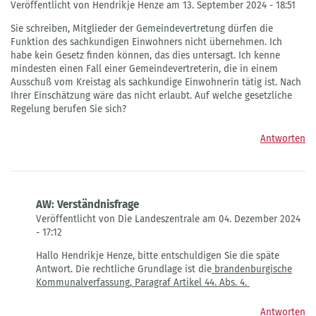
Veröffentlicht von Hendrikje Henze am 13. September 2024 - 18:51
Sie schreiben, Mitglieder der Gemeindevertretung dürfen die
Funktion des sachkundigen Einwohners nicht übernehmen. Ich
habe kein Gesetz finden können, das dies untersagt. Ich kenne
mindesten einen Fall einer Gemeindevertreterin, die in einem
Ausschuß vom Kreistag als sachkundige Einwohnerin tätig ist. Nach
Ihrer Einschätzung wäre das nicht erlaubt. Auf welche gesetzliche
Regelung berufen Sie sich?
Antworten
AW: Verständnisfrage
Veröffentlicht von Die Landeszentrale am 04. Dezember 2024
- 17:12
Antwort
Hallo
Hendrikje Henze, bitte entschuldigen Sie die späte
auf
Antwort. Die rechtliche Grundlage ist die
brandenburgische
Verständnisfrage
Kommunalverfassung, Paragraf Artikel 44. Abs. 4.
von
Hendrikje
Antworten
Henze