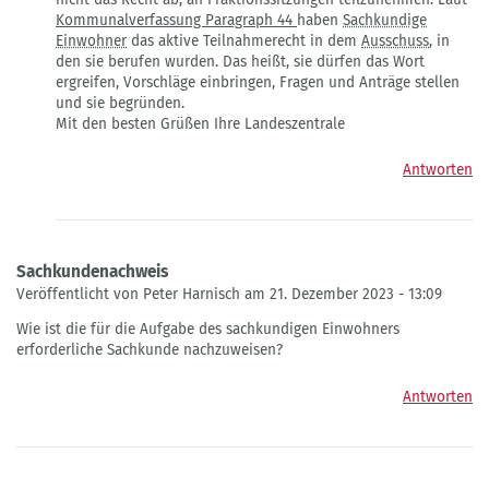
Teilnahmerecht
Kommunalverfassung Paragraph 44
haben
Sachkundige
Sachkundiger
Einwohner
das aktive Teilnahmerecht in dem
Ausschuss
, in
Einwohner
den sie berufen wurden. Das heißt, sie dürfen das Wort
an
ergreifen, Vorschläge einbringen, Fragen und Anträge stellen
Sitzungen
und sie begründen.
der
Mit den besten Grüßen Ihre Landeszentrale
Fraktion
von
Antworten
Michael
Meder
Sachkundenachweis
Veröffentlicht von Peter Harnisch am 21. Dezember 2023 - 13:09
Wie ist die für die Aufgabe des sachkundigen Einwohners
erforderliche Sachkunde nachzuweisen?
Antworten