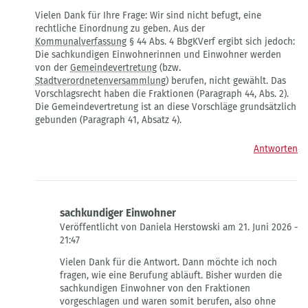
Antwort
Vielen Dank für Ihre Frage: Wir sind nicht befugt, eine
auf
rechtliche Einordnung zu geben. Aus der
sachkundiger
Kommunalverfassung
§ 44 Abs. 4 BbgKVerf ergibt sich jedoch:
Einwohner
Die sachkundigen Einwohnerinnen und Einwohner werden
von
von der
Gemeindevertretung
(bzw.
Daniela
Stadtverordnetenversammlung
) berufen, nicht gewählt. Das
Herstowski
Vorschlagsrecht haben die Fraktionen (Paragraph 44, Abs. 2).
Die Gemeindevertretung ist an diese Vorschläge grundsätzlich
gebunden (Paragraph 41, Absatz 4).
Antworten
sachkundiger Einwohner
Veröffentlicht von Daniela Herstowski am 21. Juni 2026 -
21:47
Antwort
Vielen Dank für die Antwort. Dann möchte ich noch
auf
fragen, wie eine Berufung abläuft. Bisher wurden die
Berufung
sachkundigen Einwohner von den Fraktionen
der
vorgeschlagen und waren somit berufen, also ohne
sachkundigen