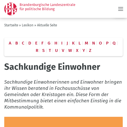
Menü
Direkt
Brandenburgische Landeszentrale
zum
für politische Bildung
Inhalt
Pfadnavigation
Startseite
Lexikon
Aktuelle Seite
A
B
C
D
E
F
G
H
I
J
K
L
M
N
O
P
Q
R
S
T
U
V
W
X
Y
Z
Sachkundige Einwohner
Sachkundige Einwohnerinnen und Einwohner bringen
ihr Wissen beratend in Fachausschüsse von
Gemeinden oder Kreistagen ein. Diese Form der
Mitbestimmung bietet einen einfachen Einstieg in die
Kommunalpolitik.