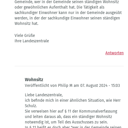
Gemeinde, wer in der Gemeinde seinen ständigen Wohnsitz
sachkundigen
oder gewöhnlichen Aufenthalt hat. Die Tätigkeit als
Einwohners
sachkundiger Einwohner kann nur in der Gemeinde ausgeübt
von
werden, in der der sachkundige Einwohner seinen ständigen
Fred
Wohnsitz hat.
Schulz
Viele Grüße
Ihre Landeszentrale
Antworten
Wohnsitz
Veröffentlicht von Philip M am 07. August 2024 - 15:03
Antwort
Liebe Landeszentrale,
auf
ich befinde mich in einer ähnlichen Situation, wie Herr
Wohnsitz
Schulz.
sachkundiger
Sie verweisen hier auf § 11 der Kommunalverfassung
Einwohner
und leiten daraus ab, dass ein ständiger Wohnsitz
von
notwendig ist, um Teil des Ausschusses zu sein.
Landeszentrale
In § 11 heißt es doch aber "wer in der Gemeinde seinen