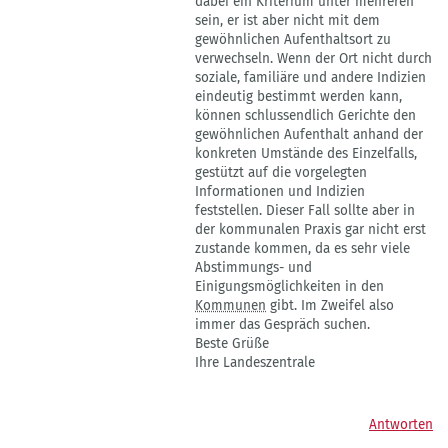
dabei ein Kriterium unter mehreren
Marco
sein, er ist aber nicht mit dem
Borm
gewöhnlichen Aufenthaltsort zu
verwechseln. Wenn der Ort nicht durch
soziale, familiäre und andere Indizien
eindeutig bestimmt werden kann,
können schlussendlich Gerichte den
gewöhnlichen Aufenthalt anhand der
konkreten Umstände des Einzelfalls,
gestützt auf die vorgelegten
Informationen und Indizien
feststellen. Dieser Fall sollte aber in
der kommunalen Praxis gar nicht erst
zustande kommen, da es sehr viele
Abstimmungs- und
Einigungsmöglichkeiten in den
Kommunen
gibt. Im Zweifel also
immer das Gespräch suchen.
Beste Grüße
Ihre Landeszentrale
Antworten