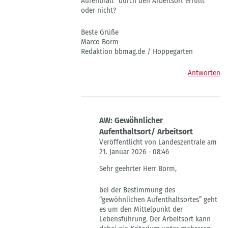
Aufenthalt" durch den Arbeitsort erfüllt
Die
oder nicht?
Landeszentrale
Beste Grüße
Marco Borm
Redaktion bbmag.de / Hoppegarten
Antworten
AW: Gewöhnlicher
Aufenthaltsort/ Arbeitsort
Veröffentlicht von Landeszentrale am
21. Januar 2026 - 08:46
Antwort
Sehr geehrter Herr Borm,
auf
"gewöhnlicher
bei der Bestimmung des
Aufenthalt"
“gewöhnlichen Aufenthaltsortes” geht
=
es um den Mittelpunkt der
Arbeitsort
Lebensführung. Der Arbeitsort kann
von