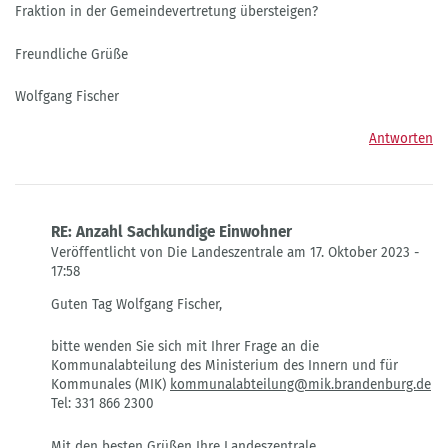
Fraktion in der Gemeindevertretung übersteigen?
Freundliche Grüße
Wolfgang Fischer
Antworten
RE: Anzahl Sachkundige Einwohner
Veröffentlicht von Die Landeszentrale am 17. Oktober 2023 -
17:58
Antwort
Guten Tag Wolfgang Fischer,
auf
Anzahl
bitte wenden Sie sich mit Ihrer Frage an die
der
Kommunalabteilung des Ministerium des Innern und für
sachkundigen
Kommunales (MIK)
kommunalabteilung@mik.brandenburg.de
Einwohner
Tel: 331 866 2300
von
Wolfgang
Fischer
Mit den besten Grüßen Ihre Landeszentrale