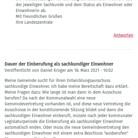
für
der jeweiligen Sachkunde und dem Status als Einwohner oder
Sachkundige
Einwohnerin ab.
Einwohner
Mit freundlichen Grüßen
(sk
Ihre Landeszentrale
Ew)
von
Antworten
Burkhard
Paetzold
Dauer der Einberufung als sachkundiger Einwohner
Veröffentlicht von Daniel Krüger am 18. März 2021 - 10:02
Meine Gemeinde sucht für ihren Entwicklungsausschuss
sachkundige Einwohner. Ich habe meine Bereitschaft dazu erklärt.
Meine Fragen dazu: Wie lange ist man dann in dem Ausschuss
berufen? Da nach der Kommunalwahl eine neue
Gemeindevertretung vorhanden ist, und diese neue Vertretung die
Ausschüsse in der konstituierende Sitzung bildet und dann die
sachkundigen Einwohner einberuft, müsste nach jeder kommunaler
Legislaturperiode die Einberufung als sachkundiger Einwohner
automatisch enden. Oder muss die neue Gemeindevertretung den
sachkundigen Einwohner mit einem extra Beschluss "ausberufen"