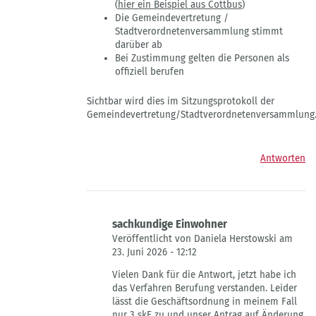
(
hier ein Beispiel aus Cottbus
)
Die Gemeindevertretung /
Stadtverordnetenversammlung stimmt
darüber ab
Bei Zustimmung gelten die Personen als
offiziell berufen
Sichtbar wird dies im Sitzungsprotokoll der
Gemeindevertretung/Stadtverordnetenversammlung
Antworten
sachkundige Einwohner
Veröffentlicht von Daniela Herstowski am
23. Juni 2026 - 12:12
Antwort
Vielen Dank für die Antwort, jetzt habe ich
auf
das Verfahren Berufung verstanden. Leider
Berufung
lässt die Geschäftsordnung in meinem Fall
der
nur 3 skE zu und unser Antrag auf Änderung