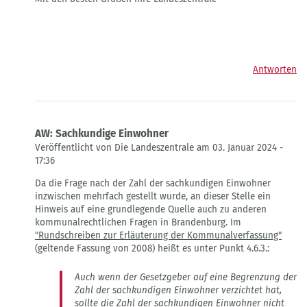
Antworten
AW: Sachkundige Einwohner
Veröffentlicht von Die Landeszentrale am 03. Januar 2024 -
17:36
Antwort
Da die Frage nach der Zahl der sachkundigen Einwohner
auf
inzwischen mehrfach gestellt wurde, an dieser Stelle ein
Anzahl
Hinweis auf eine grundlegende Quelle auch zu anderen
der
kommunalrechtlichen Fragen in Brandenburg. Im
sachkundigen
"Rundschreiben zur Erläuterung der Kommunalverfassung"
Einwohner
(geltende Fassung von 2008) heißt es unter Punkt 4.6.3.:
von
Wolfgang
Auch wenn der Gesetzgeber auf eine Begrenzung der
Fischer
Zahl der sachkundigen Einwohner verzichtet hat,
sollte die Zahl der sachkundigen Einwohner nicht