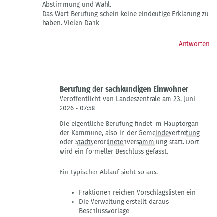
Abstimmung und Wahl.
Einwohner
Das Wort Berufung schein keine eindeutige Erklärung zu
von
haben. Vielen Dank
Landeszentrale
Antworten
Berufung der sachkundigen Einwohner
Veröffentlicht von Landeszentrale am 23. Juni
2026 - 07:58
Antwort
Die eigentliche Berufung findet im Hauptorgan
auf
der Kommune, also in der
Gemeindevertretung
sachkundiger
oder
Stadtverordnetenversammlung
statt. Dort
Einwohner
wird ein formeller Beschluss gefasst.
von
Daniela
Ein typischer Ablauf sieht so aus:
Herstowski
Fraktionen reichen Vorschlagslisten ein
Die Verwaltung erstellt daraus
Beschlussvorlage