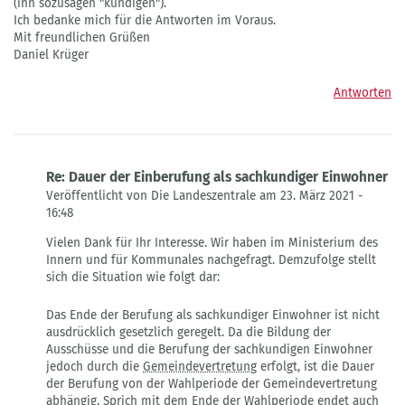
(ihn sozusagen "kündigen").
Ich bedanke mich für die Antworten im Voraus.
Mit freundlichen Grüßen
Daniel Krüger
Antworten
Re: Dauer der Einberufung als sachkundiger Einwohner
Veröffentlicht von Die Landeszentrale am 23. März 2021 -
16:48
Antwort
Vielen Dank für Ihr Interesse. Wir haben im Ministerium des
auf
Innern und für Kommunales nachgefragt. Demzufolge stellt
Dauer
sich die Situation wie folgt dar:
der
Einberufung
Das Ende der Berufung als sachkundiger Einwohner ist nicht
als
ausdrücklich gesetzlich geregelt. Da die Bildung der
sachkundiger
Ausschüsse und die Berufung der sachkundigen Einwohner
Einwohner
jedoch durch die
Gemeindevertretung
erfolgt, ist die Dauer
von
der Berufung von der Wahlperiode der Gemeindevertretung
Daniel
abhängig. Sprich mit dem Ende der Wahlperiode endet auch
Krüger