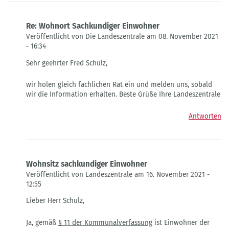
Re: Wohnort Sachkundiger Einwohner
Veröffentlicht von Die Landeszentrale am 08. November 2021
- 16:34
Antwort
Sehr geehrter Fred Schulz,
auf
Wohnort
wir holen gleich fachlichen Rat ein und melden uns, sobald
des
wir die Information erhalten. Beste Grüße Ihre Landeszentrale
sachkundigen
Einwohners
von
Antworten
Fred
Schulz
Wohnsitz sachkundiger Einwohner
Veröffentlicht von Landeszentrale am 16. November 2021 -
12:55
Antwort
Lieber Herr Schulz,
auf
Wohnort
Ja, gemäß
§ 11 der Kommunalverfassung
ist Einwohner der
des