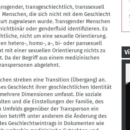
nsgender, transgeschlechtlich, transsexuell
n Menschen, die sich nicht mit dem Geschlecht
Geburt zugewiesen wurde. Transgender Menschen
nichtbinär oder genderfluid identifizieren. Es
tliche, nicht um eine sexuelle Orientierung.
n hetero-, homo-, a-, bi- oder pansexuell
at mit einer sexuellen Orientierung nichts zu
V
t. Da der Begriff aus einem medizinischen
Transpersonen abgelehnt.
Th
pa
hen streben eine Transition (Übergang) an.
c
hes Geschlecht ihrer geschlechtlichen Identität
r mehrere Dimensionen umfasst. Die soziale
lten und die Einstellungen der Familie, des
en Umfelds gegenüber der Transperson ein
ion betrifft unter anderem die Änderung des
es Geschlechtseintrags in Dokumenten wie