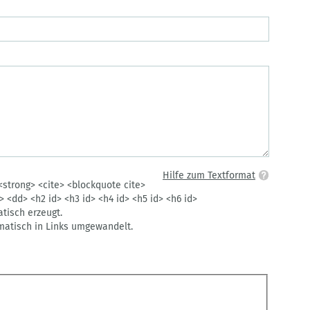
Hilfe zum Textformat
<strong> <cite> <blockquote cite>
t> <dd> <h2 id> <h3 id> <h4 id> <h5 id> <h6 id>
isch erzeugt.
atisch in Links umgewandelt.