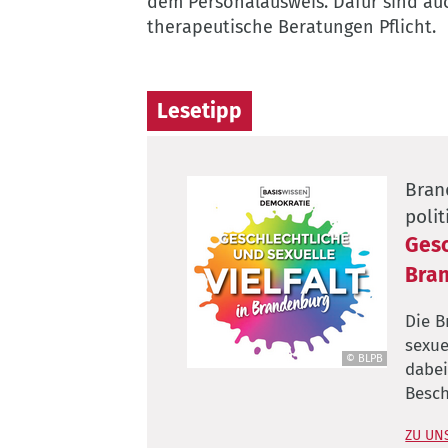
dem Personalausweis. Dafür sind au
therapeutische Beratungen Pflicht.
Lesetipp
Bran
poli
Gesc
Bra
Die B
sexue
© BLPB
dabei
©
Besch
BLPB
ZU UN