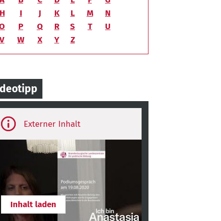
H
I
J
K
L
M
N
O
P
Q
R
S
T
U
V
W
X
Y
Z
ideotipp
ird-
rty
ontent
Inhalt laden