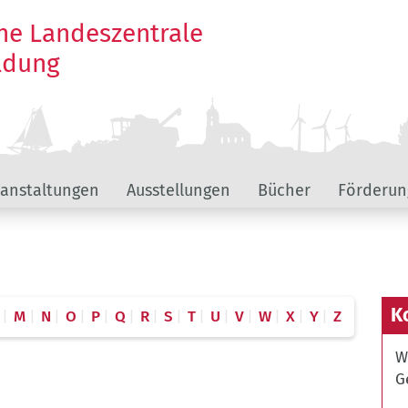
he Landeszentrale
ildung
ranstaltungen
Ausstellungen
Bücher
Förderun
K
M
N
O
P
Q
R
S
T
U
V
W
X
Y
Z
W
G