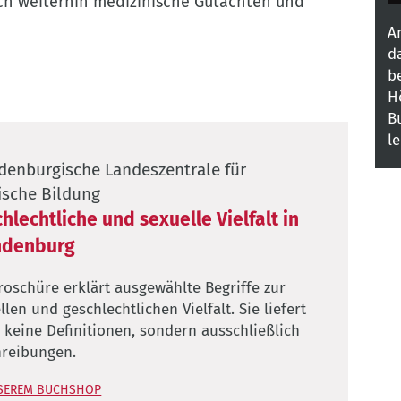
ch weiterhin medizinische Gutachten und
A
d
b
H
B
l
denburgische Landeszentrale für
tische Bildung
hlechtliche und sexuelle Vielfalt in
ndenburg
roschüre erklärt ausgewählte Begriffe zur
llen und geschlechtlichen Vielfalt. Sie liefert
 keine Definitionen, sondern ausschließlich
reibungen.
SEREM BUCHSHOP