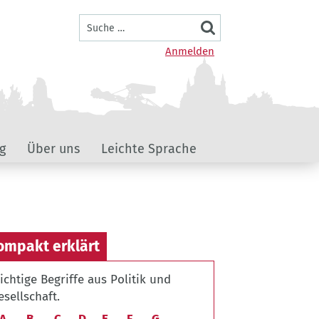
Suche
Benutzermenü
Anmelden
g
Über uns
Leichte Sprache
ompakt erklärt
ichtige Begriffe aus Politik und
esellschaft.
A
B
C
D
E
F
G