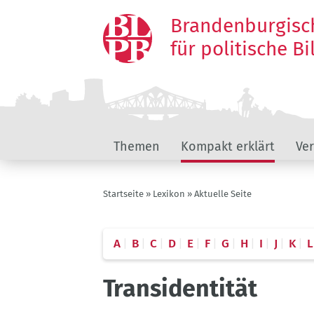
Direkt
Brandenburgisc
zum
Inhalt
für politische B
Hauptnavigation
Themen
Kompakt erklärt
Ve
Pfadnavigation
Startseite
Lexikon
Aktuelle Seite
A
B
C
D
E
F
G
H
I
J
K
L
Transidentität