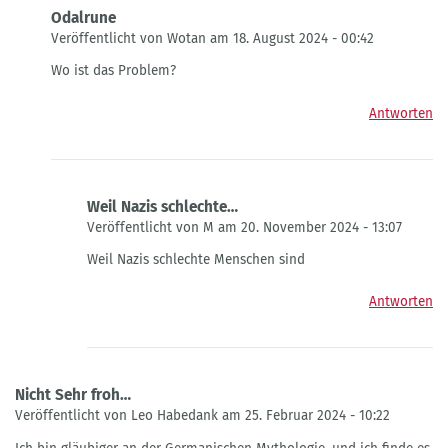
Odalrune
Veröffentlicht von Wotan am 18. August 2024 - 00:42
Antwort
Wo ist das Problem?
auf
Wolfsangel
Antworten
von
Jungmaat
Gisbert
Weil Nazis schlechte…
Veröffentlicht von M am 20. November 2024 - 13:07
Antwort
Weil Nazis schlechte Menschen sind
auf
Odalrune
Antworten
von
Wotan
Nicht Sehr froh…
Veröffentlicht von Leo Habedank am 25. Februar 2024 - 10:22