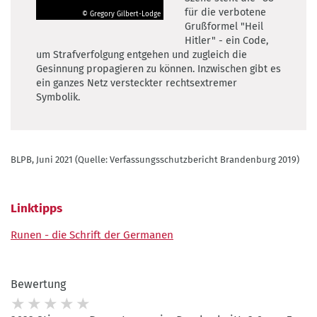
für die verbotene
© Gregory Gilbert-Lodge
©
Grußformel "Heil
Gregory
Hitler" - ein Code,
Gilbert-
um Strafverfolgung entgehen und zugleich die
Lodge
Gesinnung propagieren zu können. Inzwischen gibt es
ein ganzes Netz versteckter rechtsextremer
Symbolik.
BLPB, Juni 2021 (Quelle: Verfassungsschutzbericht Brandenburg 2019)
Linktipps
Runen - die Schrift der Germanen
Bewertung