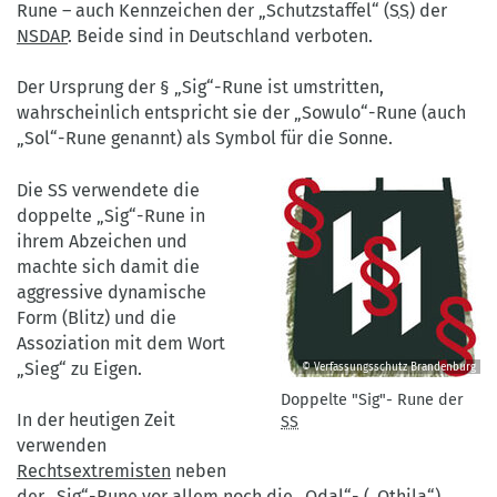
Brandenburg
Rune – auch Kennzeichen der „Schutzstaffel“ (
SS
) der
NSDAP
. Beide sind in Deutschland verboten.
Der Ursprung der § „Sig“-Rune ist umstritten,
wahrscheinlich entspricht sie der „Sowulo“-Rune (auch
„Sol“-Rune genannt) als Symbol für die Sonne.
Die SS verwendete die
doppelte „Sig“-Rune in
ihrem Abzeichen und
machte sich damit die
aggressive dynamische
Form (Blitz) und die
Assoziation mit dem Wort
„Sieg“ zu Eigen.
© Verfassungsschutz Brandenburg
Doppelte
Doppelte "Sig"- Rune der
"Sig"-
In der heutigen Zeit
SS
Rune
verwenden
der
Rechtsextremisten
neben
SS
der „Sig“-Rune vor allem noch die „Odal“- („Othila“)