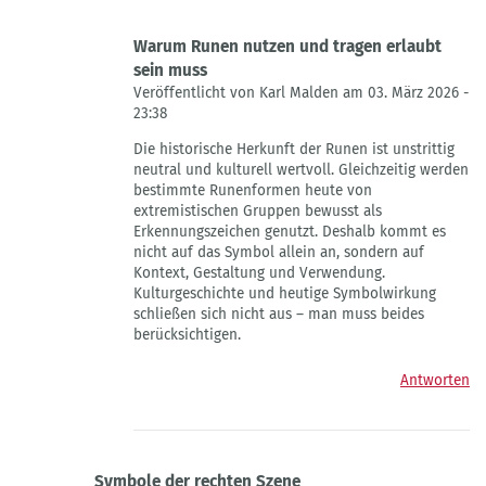
Warum Runen nutzen und tragen erlaubt
sein muss
Veröffentlicht von Karl Malden am 03. März 2026 -
23:38
Antwort
Die historische Herkunft der Runen ist unstrittig
auf
neutral und kulturell wertvoll. Gleichzeitig werden
Warum
bestimmte Runenformen heute von
Runen
extremistischen Gruppen bewusst als
nutzen
Erkennungszeichen genutzt. Deshalb kommt es
und
nicht auf das Symbol allein an, sondern auf
tragen
Kontext, Gestaltung und Verwendung.
erlaubt
Kulturgeschichte und heutige Symbolwirkung
sein
schließen sich nicht aus – man muss beides
muss
berücksichtigen.
von
Norre
Antworten
Cosmo
Symbole der rechten Szene