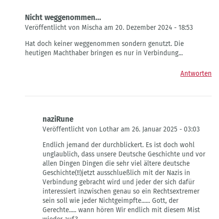
Habedank
Nicht weggenommen...
Veröffentlicht von Mischa am 20. Dezember 2024 - 18:53
Antwort
Hat doch keiner weggenommen sondern genutzt. Die
auf
heutigen Machthaber bringen es nur in Verbindung...
Nicht
Sehr
Antworten
froh…
von
Leo
Habedank
naziRune
Veröffentlicht von Lothar am 26. Januar 2025 - 03:03
Antwort
Endlich jemand der durchblickert. Es ist doch wohl
auf
unglaublich, dass unsere Deutsche Geschichte und vor
Nicht
allen Dingen Dingen die sehr viel ältere deutsche
weggenommen...
Geschichte(!!)jetzt ausschlueßlich mit der Nazis in
von
Verbindung gebracht wird und jeder der sich dafür
Mischa
interessiert inzwischen genau so ein Rechtsextremer
sein soll wie jeder Nichtgeimpfte...... Gott, der
Gerechte..... wann hören Wir endlich mit diesem Mist