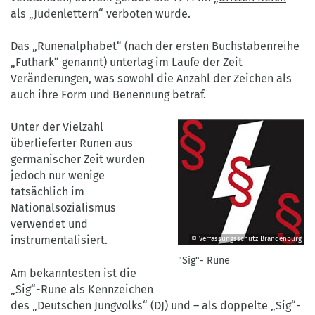
als „Judenlettern“ verboten wurde.
Das „Runenalphabet“ (nach der ersten Buchstabenreihe
„Futhark“ genannt) unterlag im Laufe der Zeit
Veränderungen, was sowohl die Anzahl der Zeichen als
auch ihre Form und Benennung betraf.
Unter der Vielzahl
überlieferter Runen aus
germanischer Zeit wurden
jedoch nur wenige
tatsächlich im
Nationalsozialismus
verwendet und
instrumentalisiert.
© Verfassungsschutz Brandenburg
"Sig"-
"Sig"- Rune
Rune
Am bekanntesten ist die
©
„Sig“-Rune als Kennzeichen
Verfassungsschutz
des „Deutschen Jungvolks“ (DJ) und – als doppelte „Sig“-