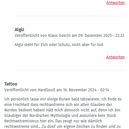
Antworten
Algiz
Veröffentlicht von Klaus Göschl am 09. Dezember 2025 - 22:32
Antwort
Algiz steht für Elch oder Schutz, nicht aber für tod
auf
Peace
Antworten
von
Marco
Schneider
Tattoo
Veröffentlicht von HardSoult am 16. November 2024 - 02:14
Ich persönlich lasse mir einige Runen bald tätowieren. Ich finde es
eine Frechheit dass rechtsextreme sich am alten Glauben der
Norden bedient haben! Hält mich dennoch nicht auf, denn ich bin
Gläubiger der Nordischen Mythologie und assoziiere kein Stück
Rechtsextremismus hier ein. Das zeugt nur wie dämlich
rechtsextreme sind... Zu doof um eigene Zeichen zu finden und zu