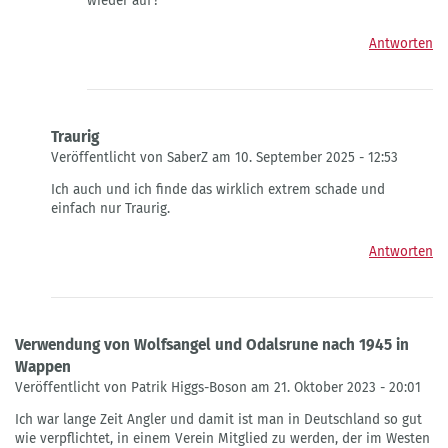
wieder auf?
Antworten
Traurig
Veröffentlicht von SaberZ am 10. September 2025 - 12:53
Antwort
Ich auch und ich finde das wirklich extrem schade und
auf
einfach nur Traurig.
Nicht
Sehr
Antworten
froh…
von
Leo
Habedank
Verwendung von Wolfsangel und Odalsrune nach 1945 in
Wappen
Veröffentlicht von Patrik Higgs-Boson am 21. Oktober 2023 - 20:01
Ich war lange Zeit Angler und damit ist man in Deutschland so gut
wie verpflichtet, in einem Verein Mitglied zu werden, der im Westen