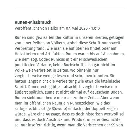
Klangweber
Ansuz
Runen-Missbrauch
Veröffentlicht von Haiko am 07. Mai 2026 - 13:10
Antwort
Runen sind gewiss Teil der Kultur in unseren Breiten, getragen
auf
von einer Reihe von Völkern, wobei diese Schrift nur soweit
Unbildung
Verbreitung fand, wie man sie auf Steinen findet oder auf
sollte
Holzstücken und Artefakten. Runen waren bis auf Ausnahmen,
diese
wie dem sog. Codex Runicus mit einer schwedischen
Seite
punktierten Variante, keine Buchschrift, also gar nicht im
heißen
Volke weit verbreitet in Zeiten, wo ohnehin nur
von
vergleichsweise wenige lesen und schreiben konnten. Sie
Klangweber
hatten längst nicht die Verbreitung wie etwa die lateinische
Ansuz
Schrift. Runentexte gibt es tatsächlich vergleichsweise nur
äußerst spärlich, zumeist nicht einmal auf deutschem Boden.
Runen sieht man heute mehr als zu ihrer Zeit. ... Aber wenn
man im öffentlichen Raum ein Runenzeichen, wie das
zackigere, blitzartige S(owulo) einfach oder doppelt zeigen
würde, wäre eine Aussage, dass es doch historisch wertvoll sei
und dass es doch Ausdruck und Produkt unserer Geschichte
sei nur insofern richtig, wenn man die Verbrechen der SS von