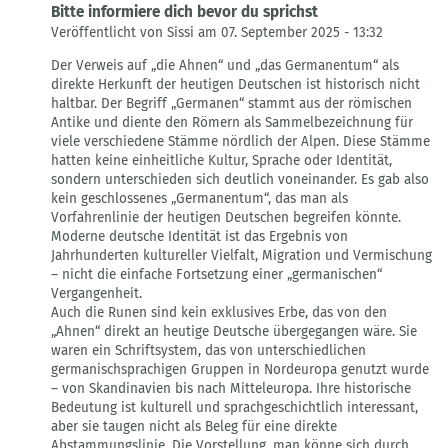
Bitte informiere dich bevor du sprichst
Veröffentlicht von Sissi am 07. September 2025 - 13:32
Antwort
Der Verweis auf „die Ahnen“ und „das Germanentum“ als
auf
direkte Herkunft der heutigen Deutschen ist historisch nicht
Germanische
haltbar. Der Begriff „Germanen“ stammt aus der römischen
Mythologie
Antike und diente den Römern als Sammelbezeichnung für
ist
viele verschiedene Stämme nördlich der Alpen. Diese Stämme
kein
hatten keine einheitliche Kultur, Sprache oder Identität,
Verbrechen
sondern unterschieden sich deutlich voneinander. Es gab also
von
kein geschlossenes „Germanentum“, das man als
tobi
Vorfahrenlinie der heutigen Deutschen begreifen könnte.
Moderne deutsche Identität ist das Ergebnis von
Jahrhunderten kultureller Vielfalt, Migration und Vermischung
– nicht die einfache Fortsetzung einer „germanischen“
Vergangenheit.
Auch die Runen sind kein exklusives Erbe, das von den
„Ahnen“ direkt an heutige Deutsche übergegangen wäre. Sie
waren ein Schriftsystem, das von unterschiedlichen
germanischsprachigen Gruppen in Nordeuropa genutzt wurde
– von Skandinavien bis nach Mitteleuropa. Ihre historische
Bedeutung ist kulturell und sprachgeschichtlich interessant,
aber sie taugen nicht als Beleg für eine direkte
Abstammungslinie. Die Vorstellung, man könne sich durch