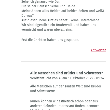
Sehe ich genauso wie Du.
auf
Bin selber Deutsch Serbe und Heide.
Dann
Meine Ahnen alles Heiden auf beiden Seiten und weißt
holen
Du was?
wir
Auf dieser Ebene gibt es nahezu keine Unterschiede.
sie
Wir sind eigentlich ein Brudervolk und haben uns
uns…
vermischt und waren überall eins.
von
David
Erst die Christen haben uns gespalten.
Segun
Ag…
Antworten
Alle Menschen sind Brüder und Schwestern
Veröffentlicht von A. am 12. Oktober 2025 - 01:24
Antwort
Alle Menschen auf der ganzen Welt sind Brüder
auf
und Schwestern!
Asa
og
Runen können wir ästhetisch schön oder aus
Vana
anderen Gründen interessant finden, dennoch
Bror