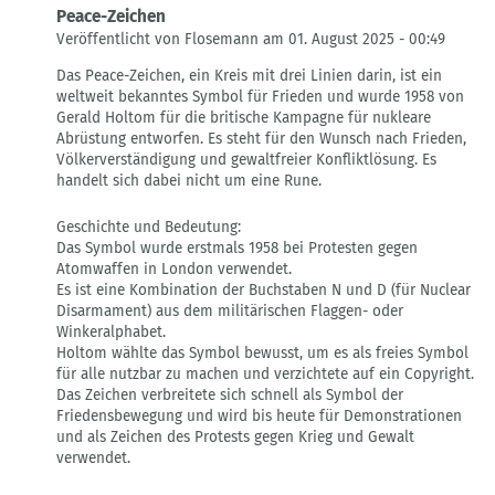
Peace-Zeichen
Veröffentlicht von Flosemann am 01. August 2025 - 00:49
Antwort
Das Peace-Zeichen, ein Kreis mit drei Linien darin, ist ein
auf
weltweit bekanntes Symbol für Frieden und wurde 1958 von
Peace
Gerald Holtom für die britische Kampagne für nukleare
von
Abrüstung entworfen. Es steht für den Wunsch nach Frieden,
Marco
Völkerverständigung und gewaltfreier Konfliktlösung. Es
Schneider
handelt sich dabei nicht um eine Rune.
Geschichte und Bedeutung:
Das Symbol wurde erstmals 1958 bei Protesten gegen
Atomwaffen in London verwendet.
Es ist eine Kombination der Buchstaben N und D (für Nuclear
Disarmament) aus dem militärischen Flaggen- oder
Winkeralphabet.
Holtom wählte das Symbol bewusst, um es als freies Symbol
für alle nutzbar zu machen und verzichtete auf ein Copyright.
Das Zeichen verbreitete sich schnell als Symbol der
Friedensbewegung und wird bis heute für Demonstrationen
und als Zeichen des Protests gegen Krieg und Gewalt
verwendet.