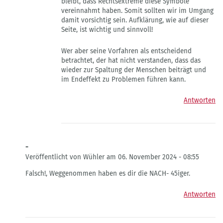
bleibt, dass Rechtsextreme diese Symbole
von
vereinnahmt haben. Somit sollten wir im Umgang
Henner
damit vorsichtig sein. Aufklärung, wie auf dieser
Seite, ist wichtig und sinnvoll!
Wer aber seine Vorfahren als entscheidend
betrachtet, der hat nicht verstanden, dass das
wieder zur Spaltung der Menschen beiträgt und
im Endeffekt zu Problemen führen kann.
Antworten
-
Veröffentlicht von Wühler am 06. November 2024 - 08:55
Antwort
Falsch!, Weggenommen haben es dir die NACH- 45iger.
auf
Nicht
Antworten
Sehr
froh…
von
Leo