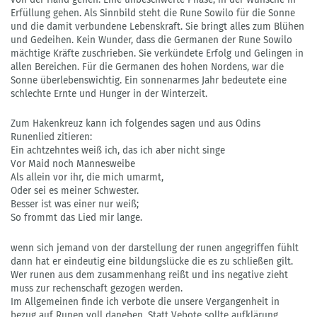
Erfüllung gehen. Als Sinnbild steht die Rune Sowilo für die Sonne
und die damit verbundene Lebenskraft. Sie bringt alles zum Blühen
und Gedeihen. Kein Wunder, dass die Germanen der Rune Sowilo
mächtige Kräfte zuschrieben. Sie verkündete Erfolg und Gelingen in
allen Bereichen. Für die Germanen des hohen Nordens, war die
Sonne überlebenswichtig. Ein sonnenarmes Jahr bedeutete eine
schlechte Ernte und Hunger in der Winterzeit.
Zum Hakenkreuz kann ich folgendes sagen und aus Odins
Runenlied zitieren:
Ein achtzehntes weiß ich, das ich aber nicht singe
Vor Maid noch Mannesweibe
Als allein vor ihr, die mich umarmt,
Oder sei es meiner Schwester.
Besser ist was einer nur weiß;
So frommt das Lied mir lange.
wenn sich jemand von der darstellung der runen angegriffen fühlt
dann hat er eindeutig eine bildungslücke die es zu schließen gilt.
Wer runen aus dem zusammenhang reißt und ins negative zieht
muss zur rechenschaft gezogen werden.
Im Allgemeinen finde ich verbote die unsere Vergangenheit in
bezug auf Runen voll daneben. Statt Vebote sollte aufklärung