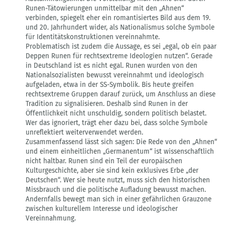
Runen-Tätowierungen unmittelbar mit den „Ahnen“
verbinden, spiegelt eher ein romantisiertes Bild aus dem 19.
und 20. Jahrhundert wider, als Nationalismus solche Symbole
für Identitätskonstruktionen vereinnahmte.
Problematisch ist zudem die Aussage, es sei „egal, ob ein paar
Deppen Runen für rechtsextreme Ideologien nutzen“. Gerade
in Deutschland ist es nicht egal. Runen wurden von den
Nationalsozialisten bewusst vereinnahmt und ideologisch
aufgeladen, etwa in der SS-Symbolik. Bis heute greifen
rechtsextreme Gruppen darauf zurück, um Anschluss an diese
Tradition zu signalisieren. Deshalb sind Runen in der
Öffentlichkeit nicht unschuldig, sondern politisch belastet.
Wer das ignoriert, trägt eher dazu bei, dass solche Symbole
unreflektiert weiterverwendet werden.
Zusammenfassend lässt sich sagen: Die Rede von den „Ahnen“
und einem einheitlichen „Germanentum“ ist wissenschaftlich
nicht haltbar. Runen sind ein Teil der europäischen
Kulturgeschichte, aber sie sind kein exklusives Erbe „der
Deutschen“. Wer sie heute nutzt, muss sich den historischen
Missbrauch und die politische Aufladung bewusst machen.
Andernfalls bewegt man sich in einer gefährlichen Grauzone
zwischen kulturellem Interesse und ideologischer
Vereinnahmung.