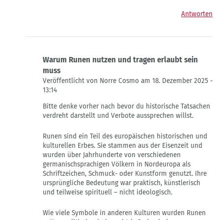
Antworten
Warum Runen nutzen und tragen erlaubt sein
muss
Veröffentlicht von Norre Cosmo am 18. Dezember 2025 -
13:14
Antwort
Bitte denke vorher nach bevor du historische Tatsachen
auf
verdreht darstellt und Verbote aussprechen willst.
Bitte
informiere
Runen sind ein Teil des europäischen historischen und
dich
kulturellen Erbes. Sie stammen aus der Eisenzeit und
bevor
wurden über Jahrhunderte von verschiedenen
du
germanischsprachigen Völkern in Nordeuropa als
sprichst
Schriftzeichen, Schmuck- oder Kunstform genutzt. Ihre
von
ursprüngliche Bedeutung war praktisch, künstlerisch
Sissi
und teilweise spirituell – nicht ideologisch.
Wie viele Symbole in anderen Kulturen wurden Runen