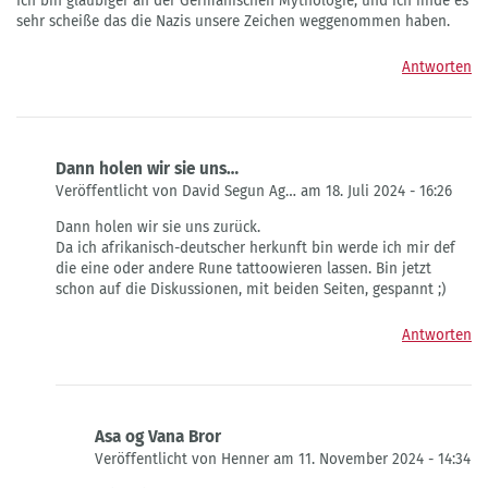
Ich bin gläubiger an der Germanischen Mythologie, und ich finde es
sehr scheiße das die Nazis unsere Zeichen weggenommen haben.
Antworten
Dann holen wir sie uns…
Veröffentlicht von David Segun Ag… am 18. Juli 2024 - 16:26
Antwort
Dann holen wir sie uns zurück.
auf
Da ich afrikanisch-deutscher herkunft bin werde ich mir def
Nicht
die eine oder andere Rune tattoowieren lassen. Bin jetzt
Sehr
schon auf die Diskussionen, mit beiden Seiten, gespannt ;)
froh…
von
Antworten
Leo
Habedank
Asa og Vana Bror
Veröffentlicht von Henner am 11. November 2024 - 14:34
Antwort