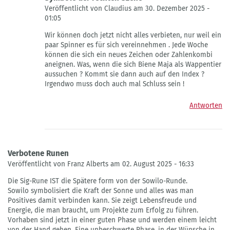
Veröffentlicht von Claudius am 30. Dezember 2025 -
01:05
Antwort
Wir können doch jetzt nicht alles verbieten, nur weil ein
auf
paar Spinner es für sich vereinnehmen . Jede Woche
Bitte
können die sich ein neues Zeichen oder Zahlenkombi
informiere
aneignen. Was, wenn die sich Biene Maja als Wappentier
dich
aussuchen ? Kommt sie dann auch auf den Index ?
bevor
Irgendwo muss doch auch mal Schluss sein !
du
sprichst
Antworten
von
Sissi
Verbotene Runen
Veröffentlicht von Franz Alberts am 02. August 2025 - 16:33
Die Sig-Rune IST die Spätere form von der Sowilo-Runde.
Sowilo symbolisiert die Kraft der Sonne und alles was man
Positives damit verbinden kann. Sie zeigt Lebensfreude und
Energie, die man braucht, um Projekte zum Erfolg zu führen.
Vorhaben sind jetzt in einer guten Phase und werden einem leicht
von der Hand gehen. Eine unbeschwerte Phase, in der Wünsche in