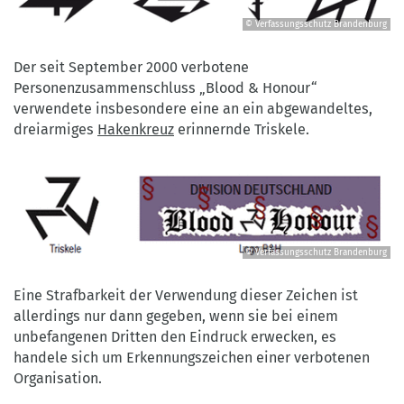
© Verfassungsschutz Brandenburg
©
Verfassungsschutz
Der seit September 2000 verbotene
Brandenburg
Personenzusammenschluss „Blood & Honour“
verwendete insbesondere eine an ein abgewandeltes,
dreiarmiges
Hakenkreuz
erinnernde Triskele.
© Verfassungsschutz Brandenburg
©
Verfassungsschutz
Eine Strafbarkeit der Verwendung dieser Zeichen ist
Brandenburg
allerdings nur dann gegeben, wenn sie bei einem
unbefangenen Dritten den Eindruck erwecken, es
handele sich um Erkennungszeichen einer verbotenen
Organisation.