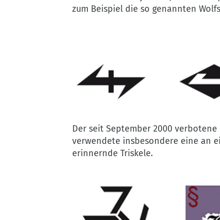
Brandenburg
zum Beispiel die so genannten Wolf
©
Verfassungsschutz
Der seit September 2000 verboten
Brandenburg
verwendete insbesondere eine an e
erinnernde Triskele.