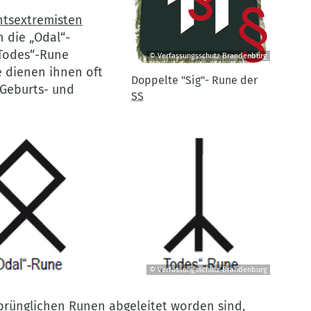
htsextremisten
 die „Odal“-
„Todes“-Rune
© Verfassungsschutz Brandenburg
Doppelte
e dienen ihnen oft
Doppelte "Sig"- Rune der
"Sig"-
Geburts- und
SS
Rune
der
SS
©
Verfassungsschutz
Brandenburg
© Verfassungsschutz Brandenburg
rünglichen Runen abgeleitet worden sind,