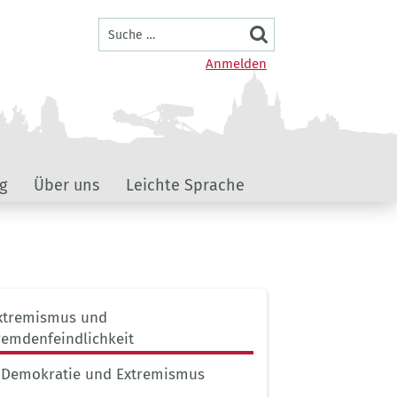
Suche
Benutzermenü
Anmelden
g
Über uns
Leichte Sprache
ernavigation
xtremismus und
ptseite
remdenfeindlichkeit
Demokratie und Extremismus