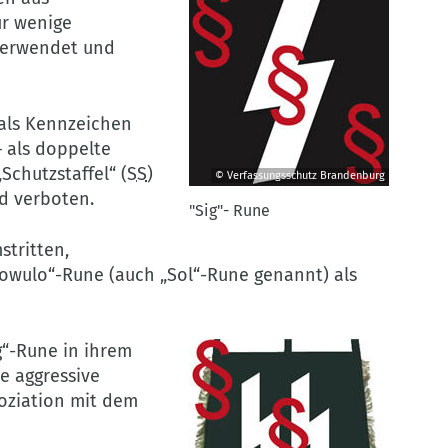
ur wenige
 verwendet und
 als Kennzeichen
– als doppelte
Schutzstaffel“ (
SS
)
© Verfassungsschutz Brandenburg
"Sig"-
nd verboten.
"Sig"- Rune
Rune
©
stritten,
Verfassungsschutz
Sowulo“-Rune (auch „Sol“-Rune genannt) als
Brandenburg
g“-Rune in ihrem
e aggressive
soziation mit dem