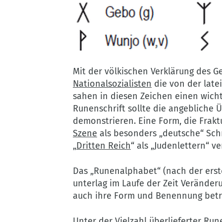
©
Verfassungsschutz
Mit der völkischen Verklärung des 
Brandenburg
Nationalsozialisten
die von der late
sahen in diesen Zeichen einen wichti
Runenschrift sollte die angebliche
demonstrieren. Eine Form, die Fraktu
Szene
als besonders „deutsche“ Schr
„
Dritten Reich
“ als „Judenlettern“ v
Das „Runenalphabet“ (nach der erst
unterlag im Laufe der Zeit Veränder
auch ihre Form und Benennung betr
Unter der Vielzahl überlieferter Run