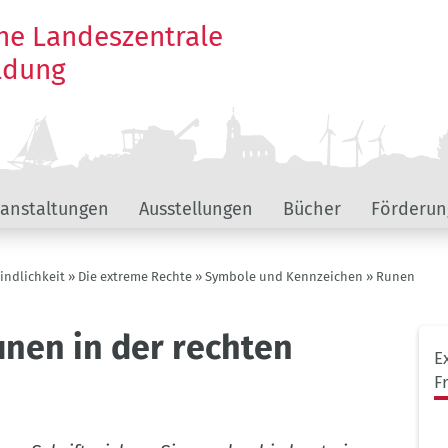
he Landeszentrale
ildung
ranstaltungen
Ausstellungen
Bücher
Förderun
ndlichkeit
Die extreme Rechte
Symbole und Kennzeichen
Runen
nen in der rechten
Unt
E
Hau
F