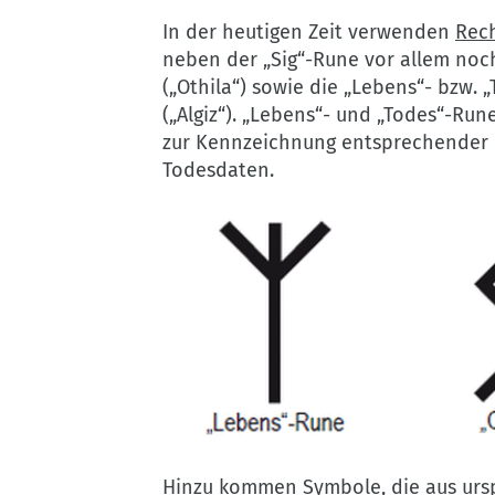
In der heutigen Zeit verwenden
Rec
neben der „Sig“-Rune vor allem noch
(„Othila“) sowie die „Lebens“- bzw. 
(„Algiz“). „Lebens“- und „Todes“-Run
zur Kennzeichnung entsprechender 
Todesdaten.
©
Verfassungsschutz
Hinzu kommen Symbole, die aus ursp