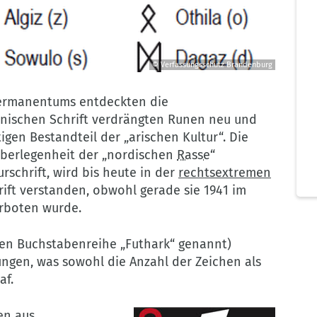
© Verfassungsschutz Brandenburg
Germanentums entdeckten die
inischen Schrift verdrängten Runen neu und
gen Bestandteil der „arischen Kultur“. Die
 Überlegenheit der „nordischen
Rasse
“
rschrift, wird bis heute in der
rechtsextremen
ift verstanden, obwohl gerade sie 1941 im
erboten wurde.
en Buchstabenreihe „Futhark“ genannt)
ungen, was sowohl die Anzahl der Zeichen als
af.
en aus