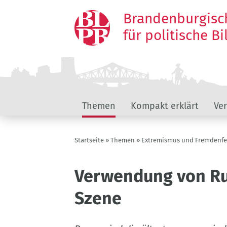
Direkt
Brandenburgisc
zum
Inhalt
für politische B
Hauptnavigation
Themen
Kompakt erklärt
Ve
Pfadnavigation
Startseite
Themen
Extremismus und Fremdenfei
Verwendung von Ru
Szene