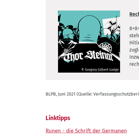
Rec
8+8=
steh
Hitl
zugl
Inzw
rec
© Gregory Gilbert-Lodge
©
Gregory
Gilbert-
BLPB, Juni 2021 (Quelle: Verfassungsschutzbe
Lodge
Linktipps
Runen - die Schrift der Germanen