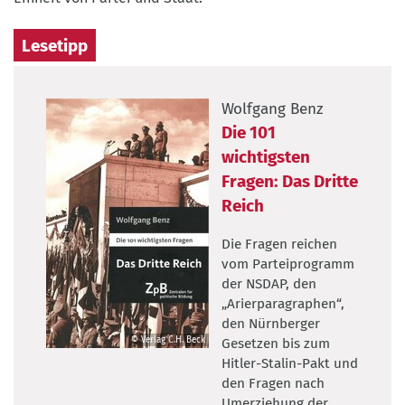
Lesetipp
Wolfgang Benz
Die 101
wichtigsten
Fragen: Das Dritte
Reich
Die Fragen reichen
vom Parteiprogramm
der NSDAP, den
„Arierparagraphen“,
den Nürnberger
© Verlag C.H. Beck
Gesetzen bis zum
©
Hitler-Stalin-Pakt und
Verlag
den Fragen nach
C.H.
Umerziehung der