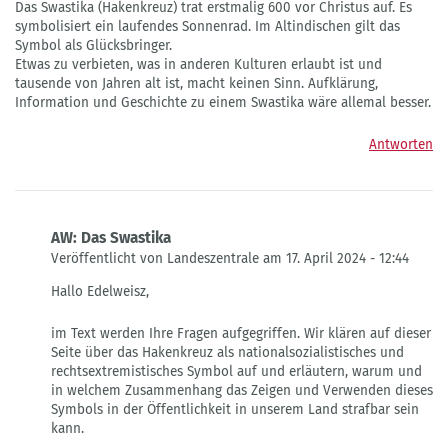
Das Swastika (Hakenkreuz) trat erstmalig 600 vor Christus auf. Es
symbolisiert ein laufendes Sonnenrad. Im Altindischen gilt das
Symbol als Glücksbringer.
Etwas zu verbieten, was in anderen Kulturen erlaubt ist und
tausende von Jahren alt ist, macht keinen Sinn. Aufklärung,
Information und Geschichte zu einem Swastika wäre allemal besser.
Antworten
AW: Das Swastika
Veröffentlicht von Landeszentrale am 17. April 2024 - 12:44
Antwort
Hallo Edelweisz,
auf
Das
im Text werden Ihre Fragen aufgegriffen. Wir klären auf dieser
Swastika
Seite über das Hakenkreuz als nationalsozialistisches und
von
rechtsextremistisches Symbol auf und erläutern, warum und
Edelweisz
in welchem Zusammenhang das Zeigen und Verwenden dieses
Symbols in der Öffentlichkeit in unserem Land strafbar sein
kann.