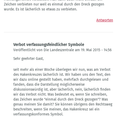
Zeichen verbieten nur weil es einmal durch den Dreck gezogen
wurde. Es ist lächerlich so etwas zu verbieten.
Antworten
Verbot verfassungsfeindlicher Symbole
Veröffentlicht von Die Landeszentrale am 19. Mai 2015 - 14:56
Antwort
Sehr geehrter Gast,
auf
Mit
seit mehr als einer Woche überlegen wir nun, was am Verbot
dem
des Hakenkreuzes lächerlich ist. Wir haben uns den Text, den
Verbot
wir dazu online gestellt haben, mehrfach durchgelesen und
des
fanden, dass die Darstellung möglicherweise
von
diskussionswürdig ist, aber lächerlich, nein, lächerlich finden
Gast
wir das Verbot nicht. Was bedeutet es, wenn Sie schreiben,
das Zeichen wurde "einmal durch den Dreck gezogen"? Was
genau meinen Sie damit? Sie können übrigens den Rechtsweg
beschreiten, wenn Sie meinen, das Hakenkreuz sei ein
verfassungskonformes Symbol.