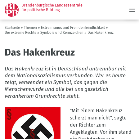
Menü
Direkt
Brandenburgische Landeszentrale
zum
für politische Bildung
Inhalt
Pfadnavigation
Startseite
Themen
Extremismus und Fremdenfeindlichkeit
Die extreme Rechte
Symbole und Kennzeichen
Das Hakenkreuz
Das Hakenkreuz
Das Hakenkreuz ist in Deutschland untrennbar mit
dem Nationalsozialismus verbunden. Wer es heute
zeigt, verwendet ein Symbol, das gegen die
Menschenwürde und alle bei uns gesetzlich
verankerten
Grundrechte
steht.
"Mit einem Hakenkreuz
scherzt man nicht", sagte
der Richter zum
Angeklagten. Vor ihm stand