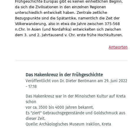
Frühgeschichte Europas gibt es keinen einheitlichen Beginn,
von
da sich die Zivilisationen in den einzelnen Regionen
Gast
unterschiedlich entwickelt haben. Zentrale zeitliche
Bezugspunkte sind die Spätantike, namentlich die Zeit der
Völkerwanderung, also in etwa die Jahre zwischen 375-568
n.Chr. In Asien (und Nordafrika) entwickelten sich zwischen
dem 3. und 2. Jahrtausend v. Chr. erste frühe Hochkulturen.
Antworten
Das Hakenkreuz in der Frühgeschichte
Veröffentlicht von Dr. Dieter Bentmann am 29. Juni 2022
- 17:18
Antwort
Das Hakenkreuz war in der Minoischen Kultur auf Kreta
auf
schon
Hier
vor ca. 3500 bis 4000 Jahren bekannt.
steht`s
Es "ziert" Gebrauchsgegenstände und Goldschmuck aus
von
dieser Zeit.
Die
Quelle: Archäologisches Museum Iraklion, Kreta
Landeszentrale