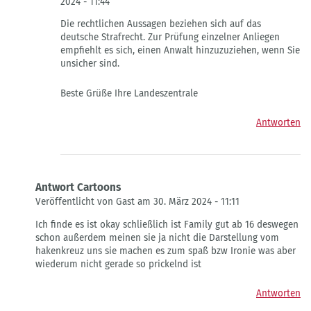
2024 - 11:44
Antwort
Die rechtlichen Aussagen beziehen sich auf das
auf
deutsche Strafrecht. Zur Prüfung einzelner Anliegen
zum
empfiehlt es sich, einen Anwalt hinzuzuziehen, wenn Sie
Cartoons
unsicher sind.
von
Leyla
Beste Grüße Ihre Landeszentrale
Antworten
Antwort Cartoons
Veröffentlicht von Gast am 30. März 2024 - 11:11
Antwort
Ich finde es ist okay schließlich ist Family gut ab 16 deswegen
auf
schon außerdem meinen sie ja nicht die Darstellung vom
Hakenkreuz
hakenkreuz uns sie machen es zum spaß bzw Ironie was aber
u.
wiederum nicht gerade so prickelnd ist
Cartoons
von
Antworten
Fragwürdiger