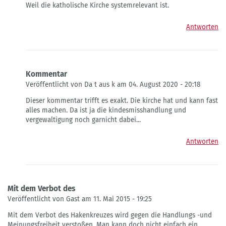
Weil die katholische Kirche systemrelevant ist.
auf
Bücherverbrennung,
Antworten
von
Gast
Kommentar
Veröffentlicht von Da t aus k am 04. August 2020 - 20:18
Antwort
Dieser kommentar trifft es exakt. Die kirche hat und kann fast
auf
alles machen. Da ist ja die kindesmisshandlung und
Bücherverbrennung,
vergewaltigung noch garnicht dabei...
von
Gast
Antworten
Mit dem Verbot des
Veröffentlicht von Gast am 11. Mai 2015 - 19:25
Mit dem Verbot des Hakenkreuzes wird gegen die Handlungs -und
Meinungsfreiheit verstoßen. Man kann doch nicht einfach ein