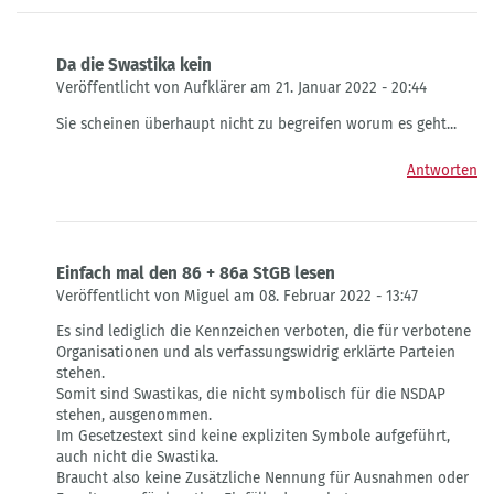
Da die Swastika kein
Veröffentlicht von Aufklärer am 21. Januar 2022 - 20:44
Antwort
Sie scheinen überhaupt nicht zu begreifen worum es geht...
auf
Da
Antworten
die
Swastika
kein
von
GastZwei
Einfach mal den 86 + 86a StGB lesen
Veröffentlicht von Miguel am 08. Februar 2022 - 13:47
Antwort
Es sind lediglich die Kennzeichen verboten, die für verbotene
auf
Organisationen und als verfassungswidrig erklärte Parteien
Da
stehen.
die
Somit sind Swastikas, die nicht symbolisch für die NSDAP
Swastika
stehen, ausgenommen.
kein
Im Gesetzestext sind keine expliziten Symbole aufgeführt,
von
auch nicht die Swastika.
GastZwei
Braucht also keine Zusätzliche Nennung für Ausnahmen oder