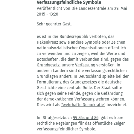
Verfassungsfeindliche Symbole
Veröffentlicht von Die Landeszentrale am 29. Mai
2015 - 13:20
Antwort
Sehr geehrter Gast,
auf
Dann
es ist in der Bundesrepublik verboten, das
müssten
Hakenkreuz sowie andere Symbole oder Zeichen
ja
nationalsozialistischer Organisationen öffentlich
auch
zu verwenden und zu zeigen, weil die Werte und
alle
Botschaften, die damit verbunden sind, gegen das
von
Grundgesetz
, unsere
Verfassung
verstoßen. In
Gast
anderen Ländern sind die verfassungsrechtlichen
Grundlagen anders. In Deutschland spielte bei der
Formulierung des Grundgesetzes die deutsche
Geschichte eine zentrale Rolle. Der Staat sollte
sich gegen seine Feinde, gegen die Gefährdung
der demokratischen Verfassung wehren können.
Dies wird als
"wehrhafte Demokratie"
bezeichnet.
Im Strafgesetzbuch
§§ 86a und 86
gibt es klare
rechtliche Regelungen für das öffentliche Zeigen
verfassungsfeindlicher Symbole.