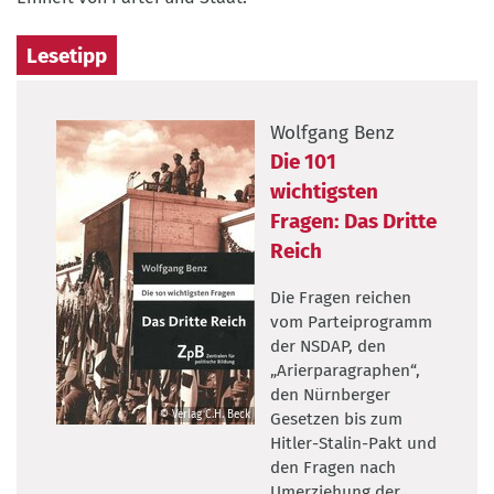
Lesetipp
Wolfgang Benz
Die 101
wichtigsten
Fragen: Das Dritte
Reich
Die Fragen reichen
vom Parteiprogramm
der NSDAP, den
„Arierparagraphen“,
den Nürnberger
© Verlag C.H. Beck
Gesetzen bis zum
©
Hitler-Stalin-Pakt und
Verlag
den Fragen nach
C.H.
Umerziehung der