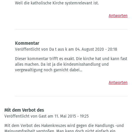
Weil die katholische Kirche systemrelevant ist.
auf
Bücherverbrennung,
Antworten
von
Gast
Kommentar
Veröffentlicht von Da t aus k am 04. August 2020 - 20:18
Antwort
Dieser kommentar trifft es exakt. Die kirche hat und kann fast
auf
alles machen. Da ist ja die kindesmisshandlung und
Bücherverbrennung,
vergewaltigung noch garnicht dabei...
von
Gast
Antworten
Mit dem Verbot des
Veröffentlicht von Gast am 11. Mai 2015 - 19:25
Mit dem Verbot des Hakenkreuzes wird gegen die Handlungs -und
Meinungsfreiheit verstoßen. Man kann doch nicht einfach ein