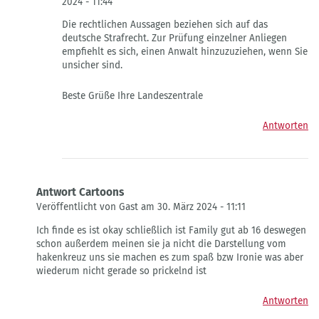
2024 - 11:44
Antwort
Die rechtlichen Aussagen beziehen sich auf das
auf
deutsche Strafrecht. Zur Prüfung einzelner Anliegen
zum
empfiehlt es sich, einen Anwalt hinzuzuziehen, wenn Sie
Cartoons
unsicher sind.
von
Leyla
Beste Grüße Ihre Landeszentrale
Antworten
Antwort Cartoons
Veröffentlicht von Gast am 30. März 2024 - 11:11
Antwort
Ich finde es ist okay schließlich ist Family gut ab 16 deswegen
auf
schon außerdem meinen sie ja nicht die Darstellung vom
Hakenkreuz
hakenkreuz uns sie machen es zum spaß bzw Ironie was aber
u.
wiederum nicht gerade so prickelnd ist
Cartoons
von
Antworten
Fragwürdiger