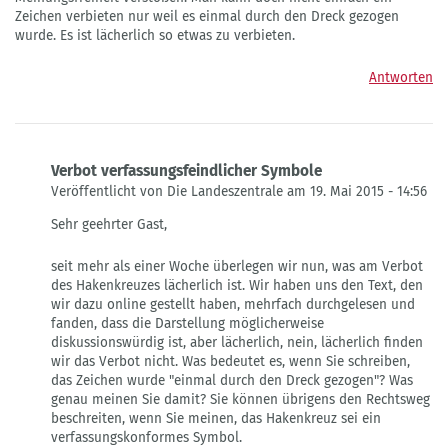
Zeichen verbieten nur weil es einmal durch den Dreck gezogen
wurde. Es ist lächerlich so etwas zu verbieten.
Antworten
Verbot verfassungsfeindlicher Symbole
Veröffentlicht von Die Landeszentrale am 19. Mai 2015 - 14:56
Antwort
Sehr geehrter Gast,
auf
Mit
seit mehr als einer Woche überlegen wir nun, was am Verbot
dem
des Hakenkreuzes lächerlich ist. Wir haben uns den Text, den
Verbot
wir dazu online gestellt haben, mehrfach durchgelesen und
des
fanden, dass die Darstellung möglicherweise
von
diskussionswürdig ist, aber lächerlich, nein, lächerlich finden
Gast
wir das Verbot nicht. Was bedeutet es, wenn Sie schreiben,
das Zeichen wurde "einmal durch den Dreck gezogen"? Was
genau meinen Sie damit? Sie können übrigens den Rechtsweg
beschreiten, wenn Sie meinen, das Hakenkreuz sei ein
verfassungskonformes Symbol.