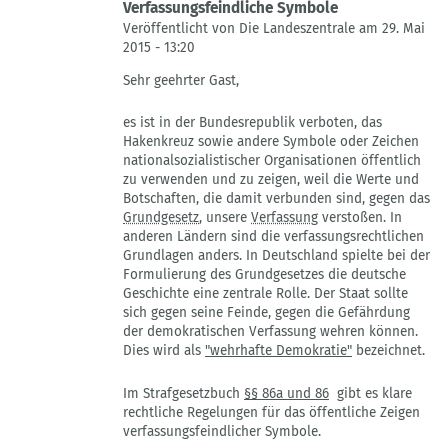
Verfassungsfeindliche Symbole
Veröffentlicht von Die Landeszentrale am 29. Mai
2015 - 13:20
Antwort
Sehr geehrter Gast,
auf
Dann
es ist in der Bundesrepublik verboten, das
müssten
Hakenkreuz sowie andere Symbole oder Zeichen
ja
nationalsozialistischer Organisationen öffentlich
auch
zu verwenden und zu zeigen, weil die Werte und
alle
Botschaften, die damit verbunden sind, gegen das
von
Grundgesetz
, unsere
Verfassung
verstoßen. In
Gast
anderen Ländern sind die verfassungsrechtlichen
Grundlagen anders. In Deutschland spielte bei der
Formulierung des Grundgesetzes die deutsche
Geschichte eine zentrale Rolle. Der Staat sollte
sich gegen seine Feinde, gegen die Gefährdung
der demokratischen Verfassung wehren können.
Dies wird als
"wehrhafte Demokratie"
bezeichnet.
Im Strafgesetzbuch
§§ 86a und 86
gibt es klare
rechtliche Regelungen für das öffentliche Zeigen
verfassungsfeindlicher Symbole.