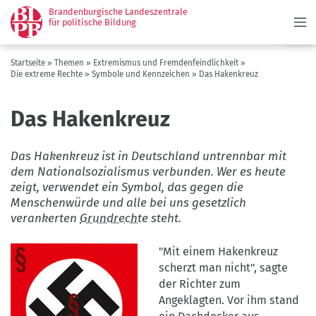
Menü
Direkt
Brandenburgische Landeszentrale
zum
für politische Bildung
Inhalt
Pfadnavigation
Startseite
Themen
Extremismus und Fremdenfeindlichkeit
Die extreme Rechte
Symbole und Kennzeichen
Das Hakenkreuz
Das Hakenkreuz
Das Hakenkreuz ist in Deutschland untrennbar mit
dem Nationalsozialismus verbunden. Wer es heute
zeigt, verwendet ein Symbol, das gegen die
Menschenwürde und alle bei uns gesetzlich
verankerten
Grundrechte
steht.
"Mit einem Hakenkreuz
scherzt man nicht", sagte
der Richter zum
Angeklagten. Vor ihm stand