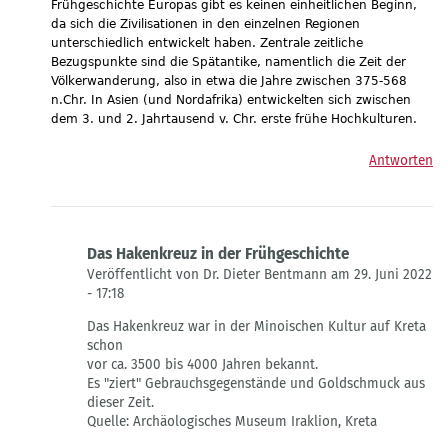
Frühgeschichte Europas gibt es keinen einheitlichen Beginn,
von
da sich die Zivilisationen in den einzelnen Regionen
Gast
unterschiedlich entwickelt haben. Zentrale zeitliche
Bezugspunkte sind die Spätantike, namentlich die Zeit der
Völkerwanderung, also in etwa die Jahre zwischen 375-568
n.Chr. In Asien (und Nordafrika) entwickelten sich zwischen
dem 3. und 2. Jahrtausend v. Chr. erste frühe Hochkulturen.
Antworten
Das Hakenkreuz in der Frühgeschichte
Veröffentlicht von Dr. Dieter Bentmann am 29. Juni 2022
- 17:18
Antwort
Das Hakenkreuz war in der Minoischen Kultur auf Kreta
auf
schon
Hier
vor ca. 3500 bis 4000 Jahren bekannt.
steht`s
Es "ziert" Gebrauchsgegenstände und Goldschmuck aus
von
dieser Zeit.
Die
Quelle: Archäologisches Museum Iraklion, Kreta
Landeszentrale