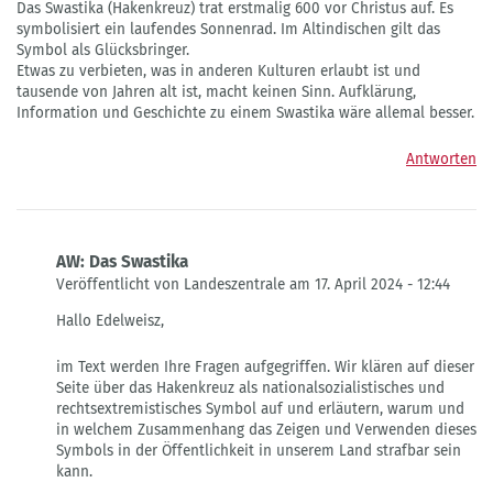
Das Swastika (Hakenkreuz) trat erstmalig 600 vor Christus auf. Es
symbolisiert ein laufendes Sonnenrad. Im Altindischen gilt das
Symbol als Glücksbringer.
Etwas zu verbieten, was in anderen Kulturen erlaubt ist und
tausende von Jahren alt ist, macht keinen Sinn. Aufklärung,
Information und Geschichte zu einem Swastika wäre allemal besser.
Antworten
AW: Das Swastika
Veröffentlicht von Landeszentrale am 17. April 2024 - 12:44
Antwort
Hallo Edelweisz,
auf
Das
im Text werden Ihre Fragen aufgegriffen. Wir klären auf dieser
Swastika
Seite über das Hakenkreuz als nationalsozialistisches und
von
rechtsextremistisches Symbol auf und erläutern, warum und
Edelweisz
in welchem Zusammenhang das Zeigen und Verwenden dieses
Symbols in der Öffentlichkeit in unserem Land strafbar sein
kann.