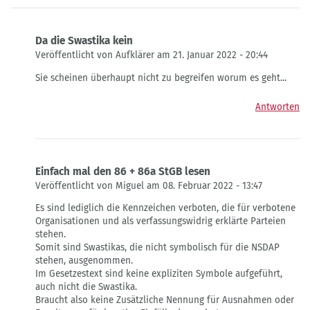
Da die Swastika kein
Veröffentlicht von Aufklärer am 21. Januar 2022 - 20:44
Antwort
Sie scheinen überhaupt nicht zu begreifen worum es geht...
auf
Da
Antworten
die
Swastika
kein
von
GastZwei
Einfach mal den 86 + 86a StGB lesen
Veröffentlicht von Miguel am 08. Februar 2022 - 13:47
Antwort
Es sind lediglich die Kennzeichen verboten, die für verbotene
auf
Organisationen und als verfassungswidrig erklärte Parteien
Da
stehen.
die
Somit sind Swastikas, die nicht symbolisch für die NSDAP
Swastika
stehen, ausgenommen.
kein
Im Gesetzestext sind keine expliziten Symbole aufgeführt,
von
auch nicht die Swastika.
GastZwei
Braucht also keine Zusätzliche Nennung für Ausnahmen oder