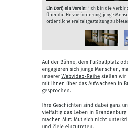
Ein
Bötzow
Beim
Ein Dorf, ein Verein:
Bötzow in Zahlen
Beim Fußball lernt man 'ne Menge
:
Hier entstand die zw
"Ich bin die Verbin
:
Auc
Dorf,
in
Fußball
Über die Herausforderung, junge Mensc
zur Gemeinde Oberkrämer im
Bötzow e. V. Er trainiert dort die A-Jun
Landkrei
ein
Zahlen:
lernt
ordentliche Freizeitgestaltung zu biete
Die Arbeitslosenquote im Landkreis bet
Menschen im Verein außer Fußballspiel
Verein:
Hier
man
"Ich
entstand
'ne
bin
die
Menge:&nbsp;Auch
die
zweite
Elisas
©
©
Verbindung
Folge
Vater
Kooperative
K
zwischen
unserer
engagiert
Auf der Bühne, dem Fußballplatz od
Berlin
B
dem
Webvideoreihe.
sich
engagieren sich junge Menschen, mac
Verein
Der
bei
unserer
Webvideo-Reihe
stellen wir
und
Ort
der
mit ihnen über das Aufwachsen in 
der
gehört
Eintracht
gesprochen.
Gemeinde...".
zur
Bötzow
Über
Gemeinde
e.
Ihre Geschichten sind dabei ganz un
die
Oberkrämer
V.
vielfältig das Leben in Brandenburg 
Herausforderung,
im
Er
machen Mut: Mut sich nicht unterkr
junge
Landkreis
trainiert
und Ziele einzutreten.