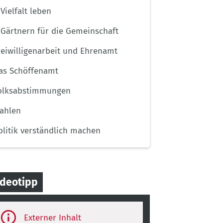
Vielfalt leben
Gärtnern für die Gemeinschaft
reiwilligenarbeit und Ehrenamt
as Schöffenamt
olksabstimmungen
ahlen
olitik verständlich machen
ideotipp
ird-
rty