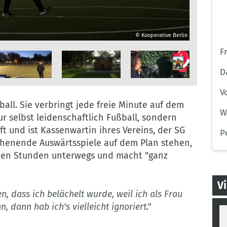
© Kooperative Berlin
© Kooperative Berlin
© Kooperative Berlin
© Kooperative Berlin
© Kooperative Berlin
F
D
©
©
V
ooperative
Kooperative
Kooperative
ball. Sie verbringt jede freie Minute auf dem
erlin
Berlin
Berlin
W
ur selbst leidenschaftlich Fußball, sondern
t und ist Kassenwartin ihres Vereins, der SG
P
henende Auswärtsspiele auf dem Plan stehen,
ieben Stunden unterwegs und macht "ganz
V
en, dass ich belächelt wurde, weil ich als Frau
, dann hab ich's vielleicht ignoriert."
Th
pa