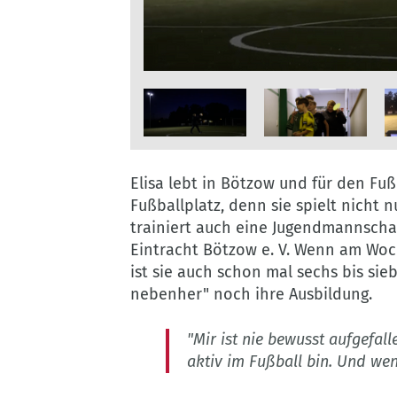
©
©
Elisa
©
©
Elisa auf dem Fußballplatz
Kooperative
Kooperative
auf
Kooperative
Kooperative
Berlin
Berlin
dem
Berlin
Berlin
©
©
©
Fußballplatz
Kooperative
Kooperative
K
©
Elisa lebt in Bötzow und für den Fuß
Berlin
Berlin
B
Kooperative
Fußballplatz, denn sie spielt nicht n
Berlin
trainiert auch eine Jugendmannschaf
Eintracht Bötzow e. V. Wenn am Woc
ist sie auch schon mal sechs bis s
nebenher" noch ihre Ausbildung.
"Mir ist nie bewusst aufgefall
aktiv im Fußball bin. Und wenn