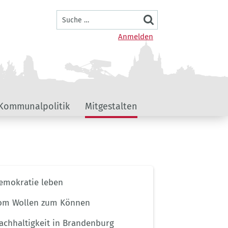
Suche
Benutzermenü
Anmelden
Kommunalpolitik
Mitgestalten
ernavigation
emokratie leben
menportal
ndenburg
om Wollen zum Können
achhaltigkeit in Brandenburg