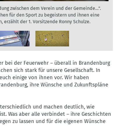
eite Folge unserer Webvideoreihe. Der Ort gehört
dung zwischen dem Verein und der Gemeinde...".
h Elisas Vater engagiert sich bei der Eintracht
hen für den Sport zu begeistern und ihnen eine
ioren. Uns hat er erzählt, warum und was junge
s
Oberhavel und hat ca. 3.200 Einwohner/-innen.
n, erzählt der 1. Vorsitzende Ronny Schulze.
rägt 4,7 Prozent
en noch lernen.
©
ooperative
Kooperative
er bei der Feuerwehr – überall in Brandenburg
erlin
Berlin
hen sich stark für unsere Gesellschaft. In
 euch einige von ihnen vor. Wir haben
Brandenburg, ihre Wünsche und Zukunftspläne
terschiedlich und machen deutlich, wie
ist. Was aber alle verbindet – ihre Geschichten
iegen zu lassen und für die eigenen Wünsche