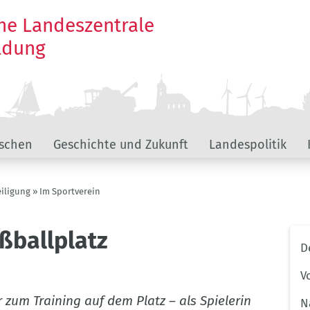
he Landeszentrale
ildung
schen
Geschichte und Zukunft
Landespolitik
iligung
Im Sportverein
ßballplatz
Unt
D
The
Bra
V
r zum Training auf dem Platz – als Spielerin
N