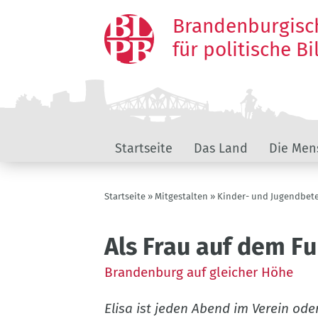
Direkt
Brandenburgisc
zum
Inhalt
für politische B
Landeskunde
Startseite
Das Land
Die Men
Brandenburg
Pfadnavigation
Startseite
Mitgestalten
Kinder- und Jugendbete
Als Frau auf dem Fu
Brandenburg auf gleicher Höhe
Elisa ist jeden Abend im Verein ode